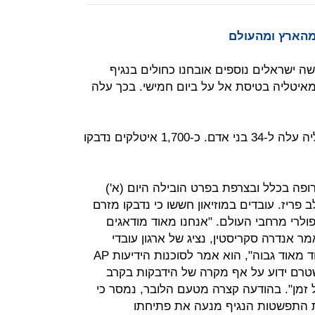
 מהארץ ומהעולם
שה ישראלים נוספים אובחנו כחולים בנגיף
מאיטליה בטיסת אל על ביום חמישי. בכך עלה
- מניין קורבנות הקורונה באיטליה עלה ל-34 בני אדם. כ-1,700 איטלקים נדבקו
ופה בכלל ובצרפת בפרט הובילה היום (א')
 פריז. עובדים במוזיאון חששו כי נדבקו מזרם
לרי מרחבי העולם. "אנחנו מאוד מודאגים
ר אנדרה סקריסטין, נציג של ארגון עובדי
מוזיאון הלובר. "הסיכון הזה מאוד מאוד מאוד גבוה", הוא אמר לסוכנות הידיעות AP
שטרם ידוע על אף מקרה של הידבקות בקרב
יין של זמן". בהודעה קצרה מטעם הלובר, נמסר כי
 התפשטות הנגיף מנעה את פתיחתו