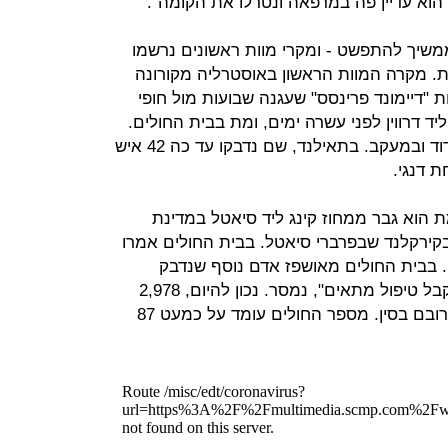
"הוא עדיין פה במרפאה ונטרלו את הקומה".
ממשיך להתפשט - ומקרי מוות ראשונים נרשמו
. מקרה המוות הראשון באוסטרליה מקורונה
התענוגות "דיימונד פרינסס" שעגנה שבועות מול חופי
יד דרווין לפני עשרה ימים, ומת בבית החולים.
גם אשתו נדבקה בנגיף, ונמצאת בבידוד ובמעקב. בתאילנד, שם נדבקו עד כה 42 איש
ת הוא גבר ממחוז קינג ליד סיאטל במדינת
 בקירקלנד שבפרברי סיאטל. בבית החולים אמרו
 בבית החולים מאושפז אדם נוסף שנדבק
בנגיף. "הוא מוחזק בבידוד וממשיך לקבל טיפול מתאים", נמסר. נכון להיום, 2,978
בני אדם מתו ברחבי העולם מהנגיף, רובם בסין. מספר החולים עומד על כמעט 87