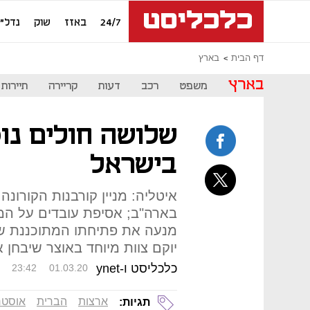
24/7
באזז
שוק
נדל"ן
דף הבית
בארץ
בארץ
משפט
רכב
דעות
קריירה
תיירות
שלושה חולים נו
בישראל
בארה"ב; אסיפת עובדים על ה
מנעה את פתיחתו המתוכננת של 
יוקם צוות מיוחד באוצר שיבחן
כלכליסט ו-ynet
23:42
01.03.20
ארצות
הברית
אוסטר
תגיות: