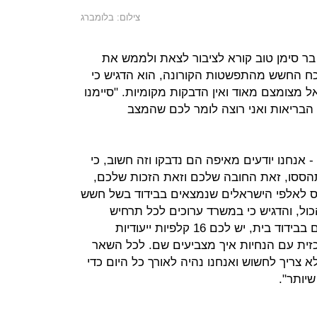
צילום: בלומברג
ר סימן טוב קורא לציבור לצאת ולממש את
כח החשש מהתפשטות הקורונה, הוא הדגיש כי
מצומצם מאוד ואין הדבקות מקומיות. "סיימנו
בריאות ואני רוצה לומר לכם שהמצב
- אנחנו יודעים מאיפה הם נדבקו וזה חשוב, כי
הססו, זאת החובה שלכם וזאת הזכות שלכם,
חס לאלפי הישראלים שנמצאים בבידוד בשל חשש
בני אדם בסך הכול, והדגיש כי במשרד ערוכים לכל תרחיש
ומבצעים התאמות נדרשות: "אם אתם בבידוד בית, יש לכם 16 קלפיות ייעודיות
זית עם הנחיות איך מצביעים שם. לכל השאר
לא צריך לחשוש ואנחנו נהיה לאורך כל היום כדי
יותר".