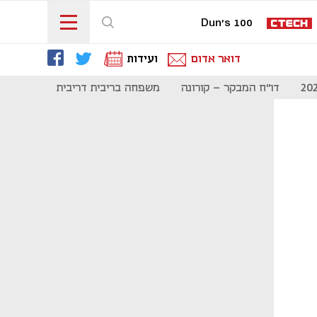
Dun's 100
דואר אדום
ועידות
דו"ח המבקר - קורונה
משפחה בריבית דריבית
תקשורת