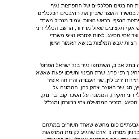
ת ההיבטים הכלכליים של התפרצות נגיף
ת במשרד האוצר שיבחן את ההיבטים הכלכליים
צות הנגיף. בראש הצוות יעמוד מנכ"ל משרד
ש אגף תקציבים שאול מרידור, החשב הכללי רוני
 אסי מסינג. לצוות יצטרפו נציגי משרדי
. הצוות יגבש המלצות בנושא האמור ויגישן
 בתל אביב, השתתפו נגיד בנק ישראל הפרופ'
חינוך רפי פרץ, שרת הבינוי והשיכון יפעת שאשא
ירות יריב לוין, שר העבודה והרווחה אופיר
, סגן שר האוצר יצחק כהן, הממונה על
רוני חזקיהו, הממונה על השכר קובי בר נתן,
סינג, מזכיר הממשלה צחי ברוורמן ומנכ"ל
ון גבעתיים פונו מחשש שאחד השוהים במתחם
בקניון מסרה כי אדם שהגיע לקומת המרפאות