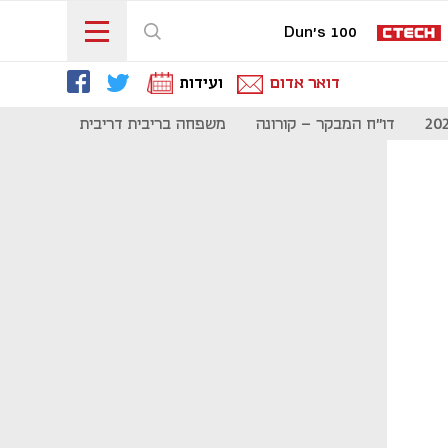
Dun's 100
דואר אדום
ועידות
דו"ח המבקר - קורונה
משפחה בריבית דריבית
תקשורת