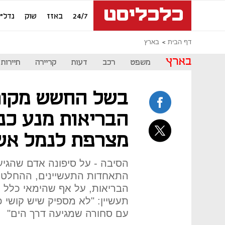
24/7
באזז
שוק
נדל"ן
דף הבית
בארץ
בארץ
משפט
רכב
דעות
קריירה
תיירות
בשל החשש מקור
הבריאות מנע כני
מצרפת לנמל אש
הסיבה - על סיפונה אדם שהגיע
התאחדות התעשיינים, ההחלט
הבריאות, על אף שהימאי כלל לא
תעשיין: "לא מספיק שיש קושי כ
עם סחורה שמגיעה דרך הים"