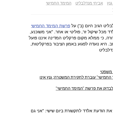
גנץ
אביחי מנדלבליט
המימד החמישי
יט הגיב היום (ב') על
פרשת המימד החמישי
 מכל שיקול זר, פוליטי או אחר. "אני משוכנע,
רורה, כי ממלא מקום פרקליט המדינה איננו פועל
זב. היא נועדה לפגוע באמון הציבור בפרקליטות,
דלבליט
 משפטי
החמישי" עוברת לחקירת המשטרה; גנץ אינו
לבדוק את פרשת "המימד החמישי"
ת הודעת אלדד לתקשורת ביום שישי: "אני גם