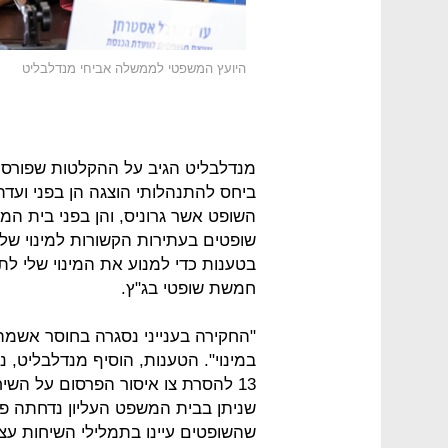
היועץ המשפטי לממשלה אביחי מנדלבליט
מנדלבליט הגיב על ההקלטות שפורס
ביחס להתנהלותי הוצגה הן בפני ועד
השופט אשר גרוניס, והן בפני בית ה
שופטים בעתירות הקשורות למינוי של
בטענות כדי למנוע את המינוי שלי ל
חמשת שופטי בג"ץ.
"החקירה בענייני נסגרה בחוסר אשמה;
במינוי". הטענות, הוסיף מנדלבליט,
13 להסרת צו איסור הפרסום על הש
שניתן בבית המשפט העליון נדחתה 
שהשופטים עיינו בתמלילי השיחות עצ