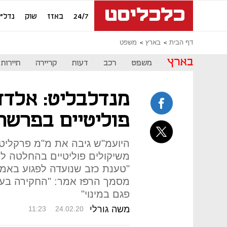
24/7
באזז
שוק
נדל"ן
דף הבית
בארץ
משפט
בארץ
משפט
רכב
דעות
קריירה
תיירות
מנדלבליט: אלדד
פוליטיים בפרשת
היועמ"ש גיבה את מ"מ פרקליט
משיקולים פוליטיים בהחלטה ל
"טענת כזב שנועדה לפגוע באמו
מסמך הרפז אמר: "החקירה בעני
פגם במינוי"
משה גורלי
11:23
24.02.20