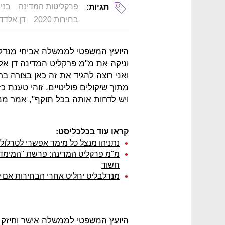
פרקליטות המדינה
בני 
תגיות:
בחירות 2020
דן אלדד
היועץ המשפטי לממשלה אביחי מנדלבל
וניקה את מ"מ פרקליט המדינה דן אלדד
ואני רוצה להגיד את זה כאן בצורה ב
מתוך שיקולים פוליטיים. זוהי טענת כ
ויש לדחות אותה בכל תוקף", אמר מנ
קראו עוד בכלכליסט:
נתניהו מנצל כל מימד אפשרי לטרלול
מ"מ פרקליט המדינה: פרשת "המימד 
חשוד
מנדלבליט יחליט אחרי הבחירות אם 
היועץ המשפטי לממשלה אישר וחיזק א