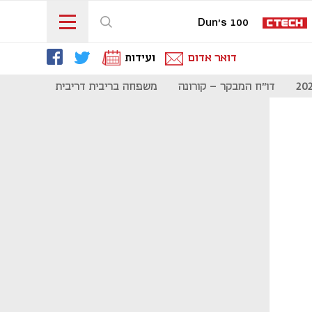
Dun's 100
דואר אדום
ועידות
דו"ח המבקר - קורונה
משפחה בריבית דריבית
תקשורת