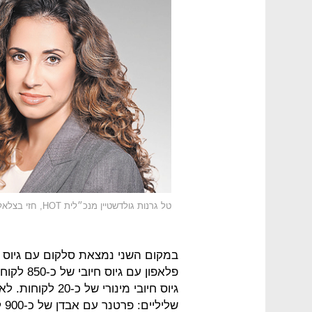
טל גרנות גולדשטיין מנכ״לית HOT, חזי בצלאל מנכ"ל We4G
גיוס חיובי מינור
של