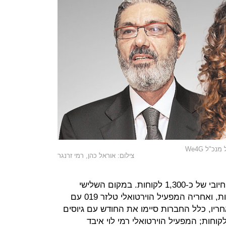
צילום: אוראל כהן, רמי זרנגר
במקום השני נמצאת סלקום עם גיוס חיובי של כ-1,300 לקוחות. במקום השלישי
פלאפון עם גיוס חיובי של כ-850 לקוחות, ואחריה המפעיל הוירטואלי טלזר 019 עם
י של כ-20 לקוחות. לאחריו, כלל החברות סיימו את החודש עם גיוסים
יליים: פרטנר עם אבדן של כ-900 לקוחות; המפעיל הוירטואלי רמי לוי איבד