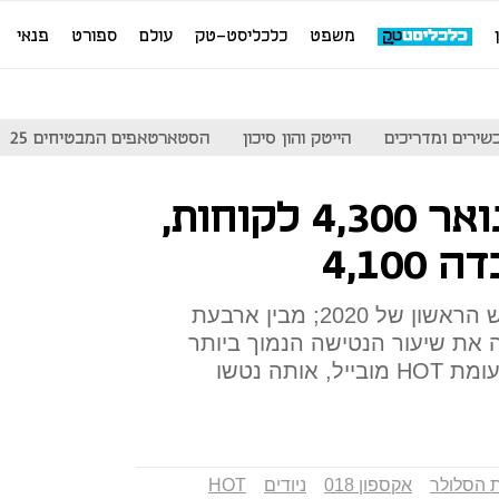
משפט
כלכליסט-טק
עולם
ספורט
פנאי
שירים ומדריכים
הייטק והון סיכון
הסטארטאפים המבטיחים 25
we4G גייסה בינואר 4,300 לקוחות,
כך עולה מטבלת הניודים לחודש הראשון של 2020; מבין ארבעת
 את שיעור הנטישה הנמוך ביותר
שעמד על כ-36,650 לקוחות, לעומת HOT מובייל, אותה נטשו
 הסלולר
אקספון 018
ניודים
HOT