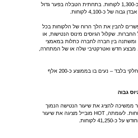
כ-1,000 לקוחות; וגולן טלקום איבדה כ-1,300 לקוחות. בתחתית הטבלה בפער גדול
פשרים להבין את הלך הרוח של הלקוחות בכל
החברות. שקלול הגיוסים מינוס הנטישות, או
לילי ומשתנה בין חברה לחברה כתלות במאמצי
, מבצע חדש ואטרקטיבי שלה או של המתחרה,
בסופו של דבר, שוק הניודים הוא שוק חלקי בלבד – נעים בו בממוצע כ-200 אלף
וס גבוה
ר ממשיכה להציג את שיעור הנטישה הנמוך
ביותר שעמד בינואר על כ-36,650 לקוחות. לעומתה, HOT מובייל מציגה את שיעור
41,25 לקוחות.