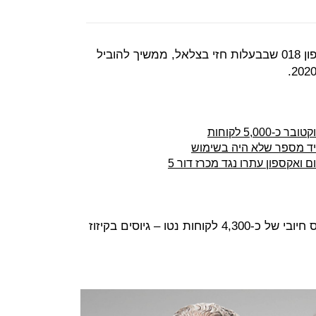
we4G, מותג הסלולר של חברת אקספון 018 שבבעלות חזי בצלאל, ממשיך להוביל
5,0 לקוחות
ייד מספר שלא היה בשימוש
 ואקספון עתרו נגד מכרז דור 5
החברה סיימה את חודש ינואר עם גיוס חיובי של כ-4,300 לקוחות נטו – גיוסים בקיזוז