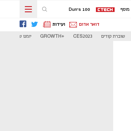
מוסף
Dun's 100
דואר אדום
ועידות
שוברת קודים
CES2023
+GROWTH
יומנו של סטארט