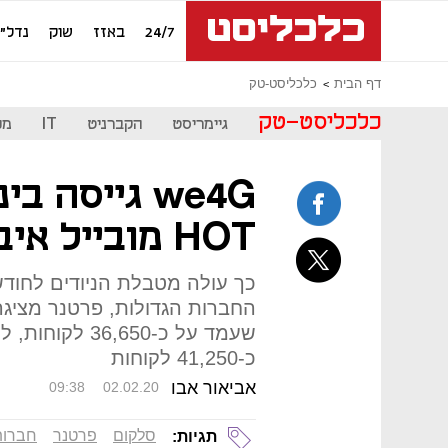
24/7
באזז
שוק
נדל"ן
דף הבית
כלכליסט-טק
כלכליסט-טק
גיימריסט
הקברניט
IT
מכ
HOT מובייל איבדה 4,100
החברות הגדולות, פרטנר מציגה
כ-41,250 לקוחות
אביאור אבו
09:38
02.02.20
סלקום
פרטנר
חברות
תגיות: