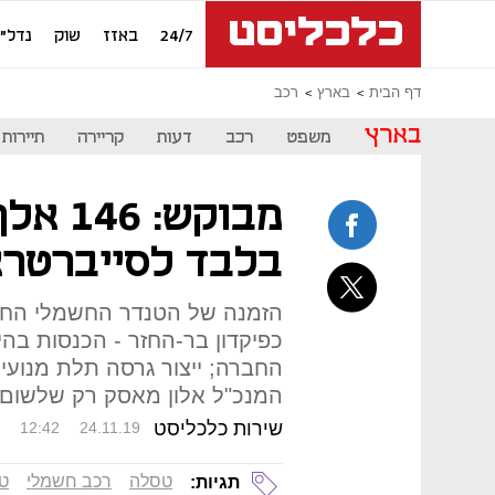
24/7
באזז
שוק
נדל"ן
דף הבית
בארץ
רכב
בארץ
משפט
רכב
דעות
קריירה
תיירות
מבוקש:
בלבד לסייברטר
החברה; ייצור גרסה תלת מנועי
המנכ"ל אלון מאסק רק שלשום, צפ
שירות כלכליסט
12:42
24.11.19
טסלה
רכב חשמלי
ט
תגיות: