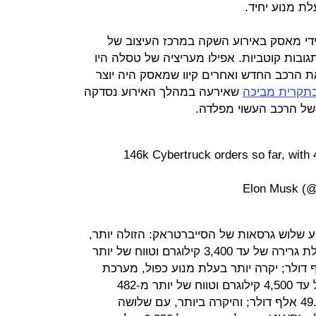
לת מנוע יחיד.
י מאסק באירוע השקה במרכז העיצוב של
גובות קוטביות. אפילו מעריציה של טסלה היו
ת הרכב החדש ואחרים קיוו שמאסק היה יוצר
תקרית מביכה
שאירעה במהלך האירוע נסדקה
 של הרכב העשוי מפלדה.
146k Cybertruck orders so far, with
 שלוש גרסאות של הסייברטראק: הזולה יותר,
בעלת מנוע יחיד והנעה אחורית, קיבולת גרירה של עד 3,400 קילוגרם וטווח של יותר
קילומטר, במחיר של 39.9 אלף דולר; יקרה יותר בעלת מנוע כפול, מערכת
הנעה כפולה (AWD), יכולת גרירה של עד 4,500 קילוגרם וטווח של יותר מ-482
קילומטר לטעינה יחידה, במחיר של 49.9 אלף דולר; והיקרה ביותר, עם שלושה