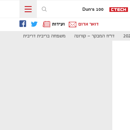
Dun's 100
דואר אדום
ועידות
דו"ח המבקר - קורונה
משפחה בריבית דריבית
תקשורת