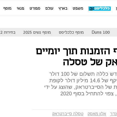
משפט
בארץ
עולם
ספורט
פנאי
מוסף
Duns 100
מוסף כלכליסט
מוסף נשים 2025
בחירות 2022
 146 אלף הזמנות תוך יומיים
אק של טסלה
הזמנה של הטנדר החשמלי החדש כללה תשלום של 100 דולר
כפיקדון בר-החזר - הכנסות בהיקף של 14.6 מיליון דולר לקופת
ת של הסייברטראק, שהוצג על ידי
וי להתחיל בסוף 2020
נדר
אלון מאסק
טסלה סייברטראק