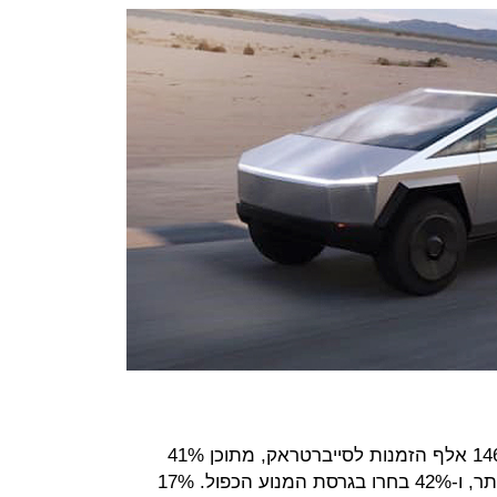
בשבת צייץ מאסק כי עד עתה בוצעו 146 אלף הזמנות לסייברטראק, מתוכן 41%
בחרו בגרסה התלת מנועית, היקרה יותר, ו-42% בחרו בגרסת המנוע הכפול. 17%