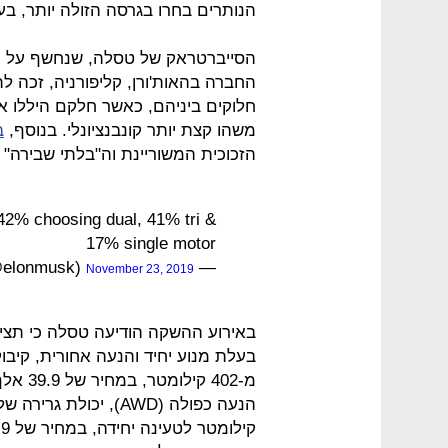
הנותרים בחרו בגרסה הזולה יותר, בע
הסייברטראק של טסלה, שנחשף על יד
החברה בהאות'ורן, קליפורניה, זכה לת
חלוקים ביניהם, כאשר חלקם היללו א
משהו קצת יותר קונבנציונלי. בנוסף,
ב
הזכוכית המשוריינת וה"בלתי שבירה"
 42% choosing dual, 41% tri &
17% single motor
— Elon Musk (@elonmusk)
November 23, 2019
באירוע ההשקה הודיעה טסלה כי תציע
מ-402 