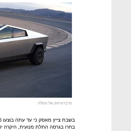
סייברטראק של טסלה