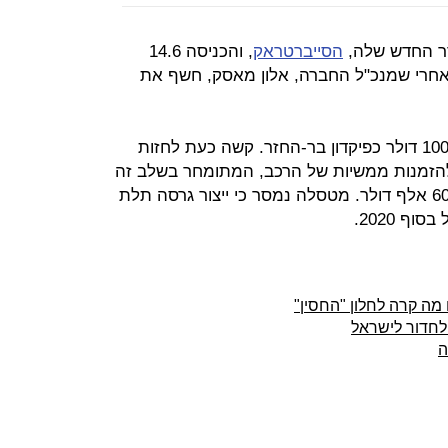
הסייברטראק
, והכניסה 14.6
בד אחרי שמנכ"ל החברה, אלון מאסק, חשף את
ההזמנה של הרכב כללה תשלום של 100 דולר כפיקדון בר-החזר. קשה כעת לחזות
 להזמנות ממשיות של הרכב, המתומחר בשלב זה
במחירים של בין 39.9 אלף דולר ל-60.9 אלף דולר. מטסלה נמסר כי ייצור גרסה תלת
ף 2020.
מה קרה לחלון "החסין"
לחדור לישראל
ה