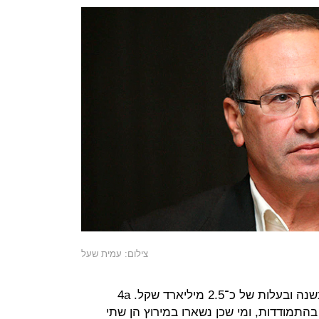
צילום: עמית שעל
מדובר בקיבולת של 200 מיליון קו"ב בשנה ובעלות של כ־2.5 מיליארד שקל. 4a
 הגמר בהתמודדות, ומי שכן נשארו במירוץ הן שתי