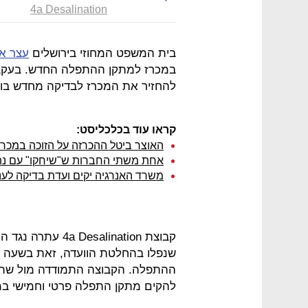
4a Desalination
בית המשפט המחוזי בירושלים
עצר א
במכרז למתקן ההתפלה החדש. בעקב
להחזיר את המכרז לבדיקה מחדש בוו
קראו עוד בכלכליסט:
האוצר ביטל ההכרזה על הזוכה במכ
אחת משתי החברות ש"שיחקו" עם נתו
משרד האנרגיה יקים ועדת בדיקה לע
קבוצת salination
שנפלו בהחלטת הוועדה, זאת בשעה 
להקים מתקן התפלה פרטי וחמישי במ