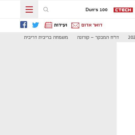
Dun's 100
דואר אדום
ועידות
דו"ח המבקר - קורונה
משפחה בריבית דריבית
תקשורת