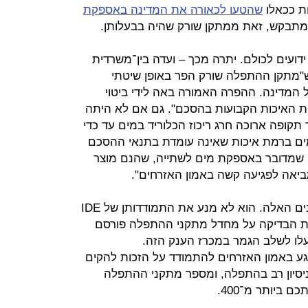
ת ככאלו
שהטעו לכאורה את המדינה באספקת
מתבקש, זאת ממתקן שורק שהיה בבעלותן.
ידועים לכולם. יתרה מכך – ועדה בין־משרדית
מתקן ההתפלה שורק הפר באופן שיטתי
המדינה. ההפרה האמורה באה לידי ביטוי
 האיכות הקבועות בהסכם". גם אם לא היתה
קופה ארוכה חרג ריכוז הכלוריד במים עד כדי
המים ברמת איכות שאינה עומדת בתנאי ההסכם
ה שמדובר באספקת מים לשתייה, שהנם מוצר
 מביאה לפגיעה קשה באמון האזרחים".
משרד האוצר לא עשה דבר עם הנתונים האלה. הוא לא מנע את התמודדותן של IDE
עדת הבדיקה על מחדל מתקני ההתפלה פורסם
גע באמון האזרחים להתמודד על הזכות להקים
? ל־IDE והאצ'יסון ניסיון רב בהתפלה, ומספר מתקני ההתפלה