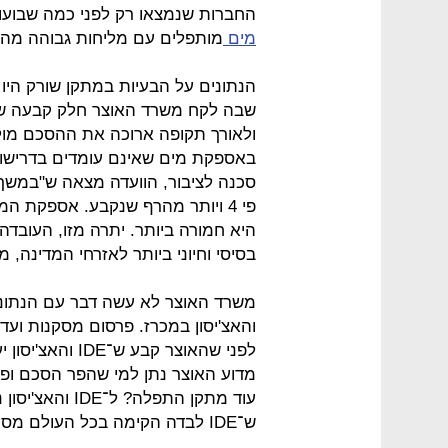
החברות שנמצאו רק לפני כמה שבועו
מים
מותפלים עם מליחות גבוהה מה
הנתונים על הבעיות במתקן שורק היו 
שבה לקח משרד האוצר חלק קבעה ש"
ולאורך תקופה ארוכה את ההסכם מול 
באספקת מים שאינם עומדים בדרישות
סכנה לציבור, הוועדה מצאה ש"במשך ת
פי 4 ויותר מהרף שנקבע. אספקת 
היא חמורה ביותר. יתרה מזו, העובד
בסיסי וחיוני ביותר לאזרחי המדינה,
והאצ'יסון במכרז. פרסום מסקנות ו
לפני שהאוצר קבע ש־IDE והאצ'יסון יעלו לשלב הגמר במכרז הענק הזה.
מדוע האוצר נתן למי שהפר הסכם ופ
עוד מתקן התפלה
ש־IDE לבדה הקימה בכל העולם מסתכם ביותר מ־400.