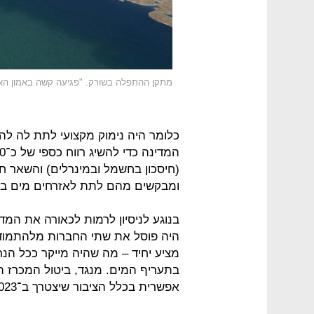
מתקן ההתפלה בשורק. "פגיעה קשה באמון הא
כלומר היה נימוק מקצועי לתת לה לה
(חיסכון בחשמל ובמינרלים) והשאר חי
ומבקשים מהם לתת לאזרחים מים בא
בנוגע לניסיון לרמות לכאורה את המד
היה פוסל את שתי החברות מלהתמודד
מציע יחיד – מה שהיה מייקר ככל הנ
בתעריף המים. מנגד, ביטול המכרז ה
אפשרית בכלל הציבור שיצטרך ב־2023–2024 את המים לצרכיו השוטפים.