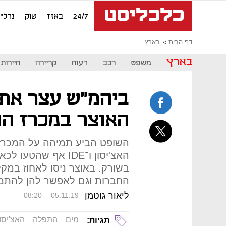
24/7
באזז
שוק
נדל"ן
דף הבית
בארץ
בארץ
משפט
רכב
דעות
קריירה
תיירות
ביהמ"ש עצר את
האוצר במכרז ה
השופט הביע תמיהה על המכרז
האצ'יסון ו־IDE אף 
בשורק. באוצר ניסו לאחוז במקל
החברות וגם לאפשר להן להתמוד
ליאור גוטמן
08:20
05.11.19
מים
התפלה
האצ'יסון
תגיות: