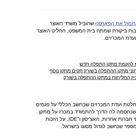
תמול את הפארסה
שהוביל משרד האוצר
ות ביקורת שמתח בית המשפט, החליט האוצר
עדת המכרזים.
רז להקמת מתקן התפלה חדש
ני מתקן ההתפלה בשורק תקים מתקן נוסף
ניין המליחות במתקן ההתפלה בשורק
4a De עתרה נגד החלטת ועדת המכרזים שבחשב הכללי על פגמים
שנחסמה לה הדרך להתמודד במכרז על מתקן
ההתפלה. הקבוצה התמודדה מול שתי חברות אחרות, האצ'יסון ו־IDE, על הזכות
ספר שנחשב לגדול מסוגו בישראל.