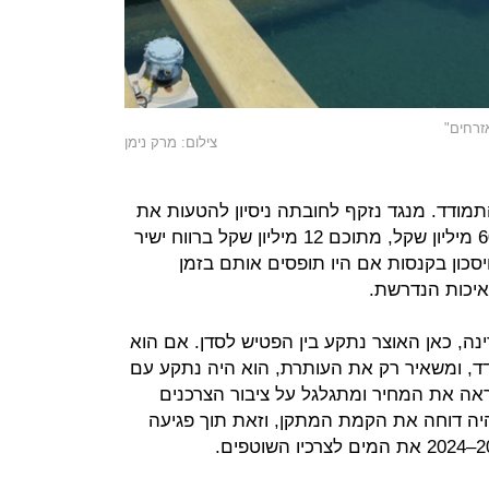
זרחים"
צילום: מרק נימן
תמודד. מנגד נזקף לחובתה ניסיון להטעות את
המדינה כדי להשיג רווח כספי של כ־60 מיליון שקל, מתוכם 12 מיליון שקל ברווח ישיר
סכון בקנסות אם היו תופסים אותם בזמן
יכות הנדרשת.
ינה, כאן האוצר נתקע בין הפטיש לסדן. אם הוא
, ומשאיר רק את העותרת, הוא היה נתקע עם
ראה את המחיר ומתגלגל על ציבור הצרכנים
יה דוחה את הקמת המתקן, וזאת תוך פגיעה