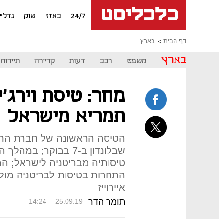
24/7
באזז
שוק
נדל"ן
דף הבית
בארץ
בארץ
משפט
רכב
דעות
קריירה
תיירות
מחר: טיסת וירג'
תמריא מישראל
הטיסה הראשונה של חברת התע
שבלונדון ב-7 בבוקר;
טיסותיה מבריטניה לישראל; ה
התחרות בטיסות לבריטניה מול 
איירוייז
תומר הדר
14:24
25.09.19