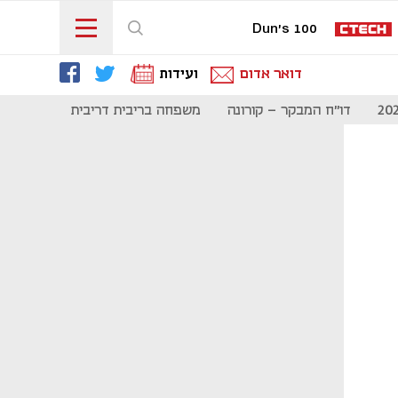
Dun's 100
דואר אדום
ועידות
דו"ח המבקר - קורונה
משפחה בריבית דריבית
תקשורת