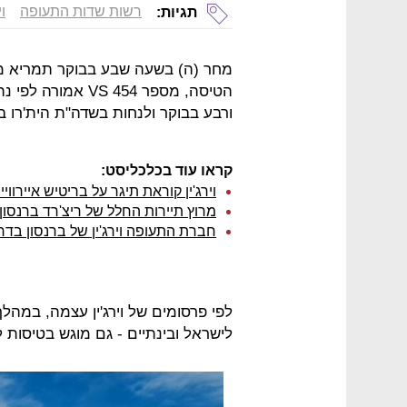
רשות שדות התעופה
ו
תגיות:
מחר (ה) בשעה שבע בבוקר תמריא 
הטיסה, מספר  454
ורבע בבוקר ולנחות בשדה"ת הית'רו בשעה 10:35 
קראו עוד בכלכליסט:
וירג'ין קוראת תיגר על בריטיש איירווייס: תפתח 84
מרוץ תיירות החלל של ריצ'רד ברנסו
חברת התעופה וירג'ין של ברנסון בד
לפי פרסומים של וירג'ין עצמה, במה
לישראל ובינתיים - גם מוגש בטיסות