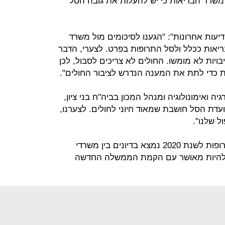
 משרד הבריאות כי יש להעלות את גובה הסל
דיעות אחרונות": "הגענו לסיכומים מול משרד
יאות ככלל ולסל התרופות בפרט. לצערי, הדבר
ויות לא מומשו. החולים לא צריכים לסבול, לכן
 כדי לתת את המענה הנדרש לציבור החולים".
יה ואימונולוגיה ומנהל המכון בביה"ח בני ציון,
עדת הסל חושבת שמאוד חיוני לחולים. לצערנו,
ל שלנו".
ממשרד האוצר נמסר: תקציב סל התרופות לשנת 2020 נמצא בדיונים בין משרדי
וי להיות מאושר עם הקמת הממשלה החדשה