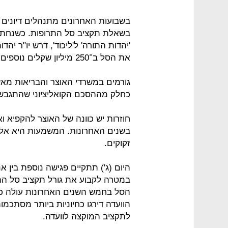
בשבועות האחרונים מתנהלים דיונים 
בשאלת תקציב סל התרופות. כשנחתמה
'יהדות התורה' ל'ליכוד', דרש יו"ר יה
את הסל ב־250 מיליון שקלים נוספים, לגובה של 750 מיליון שקלים.
גורמים במשרדי האוצר והבריאות מאשר
כחלק מההסכם הקואליציוני שהתגבש
חוזרות יש כוונה של האוצר להקפיא 
בשנים האחרונות. המשמעות היא אלפי
זקוקים.
היום (ג') תתקיים פגישה נוספת בין 
במטרה לקבוע את גורל תקציב סל הת
הסל בחמש השנים האחרונות עולה כי 
הוועדה דירגו כחיוניות ביותר מסתכמ
לתקציב המוקצה לוועדה.