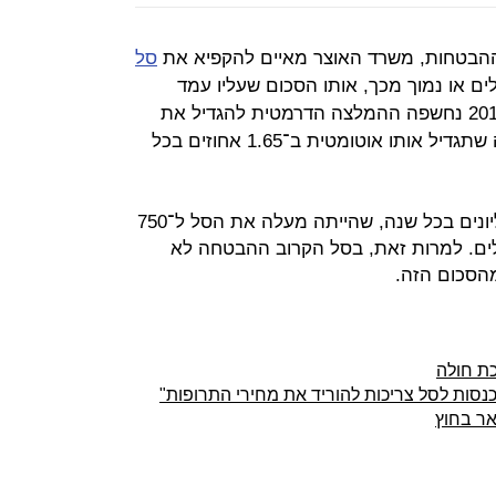
ההבטחות, משרד האוצר מאיים להקפיא את
סל
5 מיליון שקלים או נמוך מכך, אותו הסכום שעליו עמד
בשלוש השנים האחרונות. בתחילת 2019 נחשפה ההמלצה הדרמטית להגדיל את
תקציב סל התרופות באמצעות נוסחה שתגדיל אותו אוטומטית ב־1.65 אחוזים בכל
המשמעות היא תוספת של מאות מיליונים בכל שנה, שהייתה מעלה את הסל ל־750
לים. למרות זאת, בסל הקרוב ההבטחה לא
מהסכום הזה.
ת חולה
נסות לסל צריכות להוריד את מחירי התרופות"