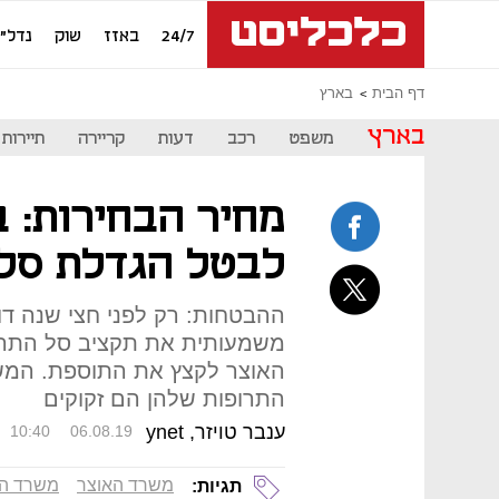
24/7
באזז
שוק
נדל"ן
דף הבית
בארץ
בארץ
משפט
רכב
דעות
קריירה
תיירות
מחיר הבחירות: ב
לבטל הגדלת סל 
ההבטחות: רק לפני חצי שנה ד
משמעותית את תקציב סל התרופ
האוצר לקצץ את התוספת. המשמ
התרופות שלהן הם זקוקים
ענבר טויזר, ynet
10:40
06.08.19
משרד האוצר
משרד הב
תגיות: