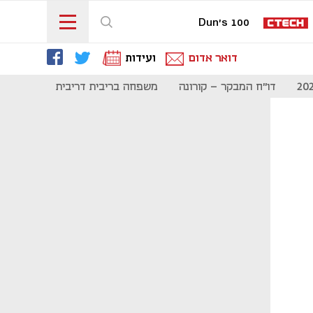
Dun's 100
דואר אדום
ועידות
דו"ח המבקר - קורונה
משפחה בריבית דריבית
תקשורת