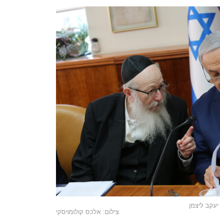
יעקב ליצמן
צילום: אלכס קולומויסקי