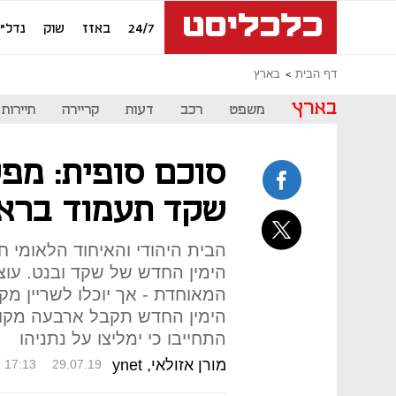
24/7
באזז
שוק
נדל"ן
דף הבית
בארץ
בארץ
משפט
רכב
דעות
קריירה
תיירות
סוכם סופית: מפל
שקד תעמוד ברא
הבית היהודי והאיחוד הלאומי
הימין החדש של שקד ובנט. עוצ
המאוחדת - אך יוכלו לשריין מק
הימין החדש תקבל ארבעה מקומ
התחייבו כי ימליצו על נתניהו
מורן אזולאי, ynet
17:13
29.07.19