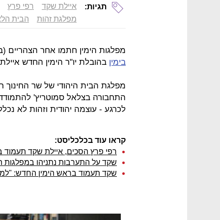
איילת שקד
רפי פרץ
תגיות:
מפלגת זהות
הבית הלא
מפלגות הימין חתמו אחר הצהריים (ב')
בימין
בהובלת יו"ר הימין החדש איילת
מפלגת הבית היהודי של שר החינוך ר
התחבורה בצלאל סמוטריץ' להתמודד 
לכרגע - עוצמה יהודית וזהות לא נכל
קראו עוד בכלכליסט:
רפי פרץ הסכים, איילת שקד תעמוד 
שקד על התערבות נתניהו במפלגות הימ
שקד תעמוד בראש הימין החדש: "למד