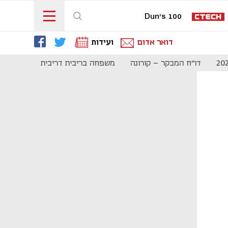
Dun's 100
דואר אדום
ועידות
דו"ח המבקר - קורונה
משפחה בריבית דריבית
תקשורת