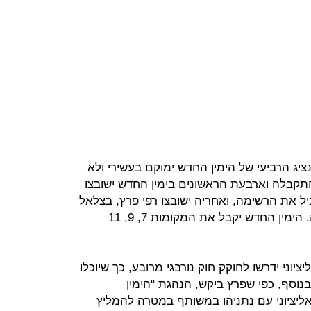
ציג הרביעי של הימין החדש ימוקם בעשירי ולא
תקבלה וארבעת הראשונים בימין החדש ישובצו
ל את הרשימה, ואחריה ישובצו רפי פרץ, בצלאל
סמוטריץ' ונפתלי בנט בראש הרשימה. הימין החדש יקבל את המקומות 7, 9, 11
יוני ידרשו לחוקק חוק נורבגי מרובע, כך שיוכלו
וסף, כפי שפרץ ביקש, הנהגת "הימין
יציוני עם נתניהו במשותף במטרה להמליץ