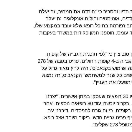
דיון והסביר כי "הורדנו את המחיר, זה יעלה
ל ילדים, אוטיסטים וחולים אונקלוגים זה יעלה
וב רפורמה בה כל רופא שלא עובד במקצוע שלו,
ד עומס. הוספנו המון פקידות במשרד בעקבות
ב ציין כי "לפי תוכנית הגבייה של קופות
החולים אנחנו מבקשים להוסיף פריט גבייה ב-4 קופות החולים. פריט בגובה של 278
ה ושימוש בקנאביס'. היה לחץ מאוד גדול על
10 אלף איש נוספים כל שנה למשתמשי הקנאביס, זה נמצא
תפעלו את העניין".
לדברי בר סימן טוב, טרם הרפורמה היו 30 רופאים שעסקו במתן אישורים. "יצרנו
הכשרות בהן הוכשרו עוד 160 רופאים. בקרוב יוכשרו עוד 80 רופאים נוספים. אחרי
קופ"ח, כי זה גורם להפסדים. דיברנו עם
 פריט גבייה חדש: ביקור מיוחד אצל רופא
 שקלים".