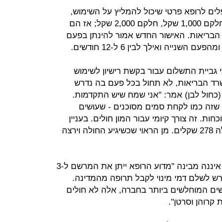
פלים לרופא פרטי שיכול להמליץ על השימוש,
ומשלמים כמה שהרופאים לוקחים - חלקם 1,000 שקל, חלקם 2,000 שקל; אז הם
 הבריאות. האישור החדש אמור להינתן בפעם
 גביית התשלום עבור בקשת רישיון לשימוש
ד הבריאות, לא תחול בכל פעם בה נדרש
 (כחול לבן) אמר: "אני שמח שיש התקדמות.
שזה כמו לקחת סמים מסוכנים - שעושים
חות. זה צורך קיומי עבור המון חולים. בעניין
הנושא הכספי, אני מבין שהאישור יעלה 278 שקלים. מן הראוי שכשיגיע החולה וירצה
ח"כ אורית פרקש הכהן אמרה כי היא איננה מבינה "מדוע הרופא ייתן את המרשם ל-3
נדרש לשלם דמי מינוי לקבל תרופה מהמדינה.
ים המוחלשים ביותר בחברה, אלה לא חולים
קרוהן וסרטן".