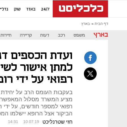
24/7
באזז
שוק
נדל"ן
דף הבית
בארץ
בארץ
משפט
רכב
דעות
קריירה
תיירות
ועדת הכספים דנ
למתן אישור לשי
רפואי על ידי רו
בעקבות העומס הרב על יחידת 
מציע המשרד מסלול המאפשר ל
רפואי למספר חודשים, על ידי 
הביקור אצל הרופא יישלמו המטופלי
חזי שטרנליכט
14:31
10.07.19