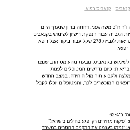
קנאביס
קנאביס רפואי
"ר ח"כ משה גפני, דחתה בדיון שנערך היום
ות הגבייה עבור הנפקת רישיון לשימוש בקנאביס
רפואי. בדיון הועלתה הצעת משרד הבריאות לגביית 278 שקל עבור ביקור אצל רופא
פואי.
לשימוש בקנאביס, נובעת מהעומס הרב שנוצר
ריאות; כיום נדרשים המטופלים לפנות
לצה ולקבוע תור מול היחידה. במצב החדש
רופאים המוכשרים לכך, והמטופלים יוכלו לקבל
 ב־62%
"פיקוח מחירים רק יפגע בחולים בישראל"
צא: "נממן בעצמנו את התקנים החסרים במשרד