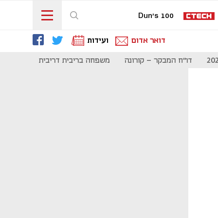
Dun's 100
דואר אדום
ועידות
דו"ח המבקר - קורונה
משפחה בריבית דריבית
תקשורת