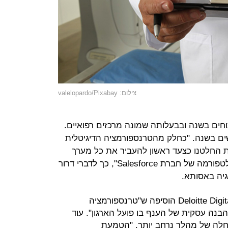
צילום: valelopardo/Pixabay
ם בשנה ובבעלותה שמונה מרכזים רפואיים.
ם כ-1.25 מיליון אנשים בשנה. "כחלק מהטרנספורמציה הדיגיטלית
 החלטנו כצעד ראשון להעביר את כל מערך
קשרי הלקוחות שלנו לניהול על גבי פלטפורמה של חברת Salesforce", כך לדברי דרור
גיה באסותא.
גלית רוטשטיין, מנהלת משותפת ב-Deloitte Digital הוסיפה ש"טרנספורמציה
בנה עסקית של הענף בו פועל הארגון". עוד
חלה של מהלך נרחב יותר. "הטמעת