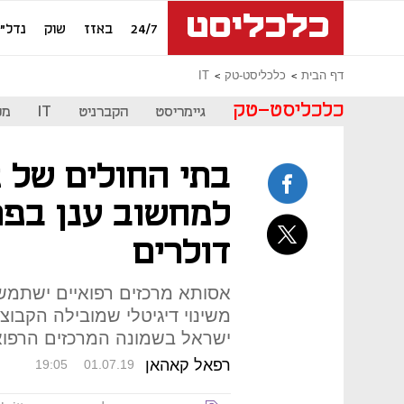
24/7
באזז
שוק
נדל"ן
דף הבית
כלכליסט-טק
IT
כלכליסט-טק
גיימריסט
הקברניט
IT
מכ
בתי החולים של 
למחשוב ענן בפרו
דולרים
אסותא מרכזים רפואיים ישתמש
ישראל בשמונה המרכזים הרפואי
רפאל קאהאן
19:05
01.07.19