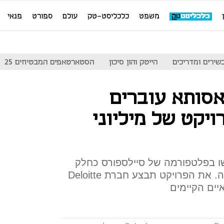
משפט
כלכליסט-טק
עולם
ספורט
פנאי
שירים ומדריכים
הייטק והון סיכון
הסטארטאפים המבטיחים 25
אסותא עוברים
יקט של מיליוני
ו בפלטפורמה של סיילספורס כחלק
משינוי דיגיטלי שמובילה הקבוצה. את הפרויקט תבצע חברת Deloitte
ים הקיימים