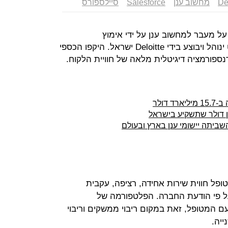
De
מחשוב ענן
Salesforce
סיילספורס
על מעבר למחשוב ענן על ידי אימוץ
ס. הפרויקט ינוהל ויבוצע בידי Deloitte ישראל. היקפו הכספי
טרנספורמציה דיגיטלית מלאה של חוויית הלקוח.
דולר
ביתה יישומי ענן בארץ ובעולם
פל חווית שירות אחידה, רציפה, עקבית
ל פי הודעת החברה. הפלטפורמה של
עים עם המטופל, זאת במקום ריבוי ממשקים וריבוי
יה.