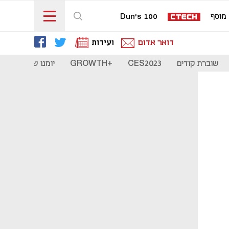
מוסף
Dun's 100
דואר אדום
ועידות
שוברת קודים
CES2023
+GROWTH
יומנו של סטארט