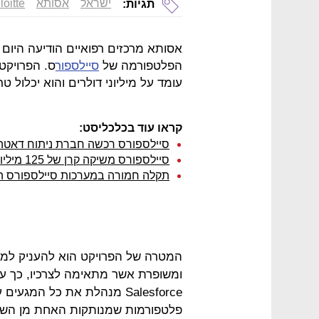
ישראל
אסותא
loitte
תגיות:
אסותא מרכזים רפואיים הודיעה היום 
הפלטפורמה של
סיילספור
עומד על מיליוני דולרים והוא יכלול 
קראו עוד בכלכליסט:
סיילספורס רכשה חברת ניתוח דאטה ב-15.7 מיליארד 
סיילספורס משיקה קרן של 125 מיליון דולר שתשקיע בישראל
תקלה חמורה במערכות סיילספורס הש
המטרה של הפרויקט הוא להעניק למטו
ומשופרת אשר מתאימה לצרכיו, כך ע
Salesforce מנהלת את כל המג
פלטפורמות שמנותקות האחת מן השני