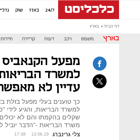
24/7
באזז
שוק
נדל"ן
דף הבית
בארץ
בארץ
משפט
רכב
דעות
קריירה
תיירות
מפעל הקנאביס ה
למשרד הבריאות:
עדיין לא מאפשרי
כך טוענים בעלי מפעל בזלת ב
למשרד הבריאות, והגיע לידי "כ
שקלים בהקמתו והם לא יכולים
משרד הבריאות -"הדבר יוביל ל
צלי גרינברג
17:38
13.06.19