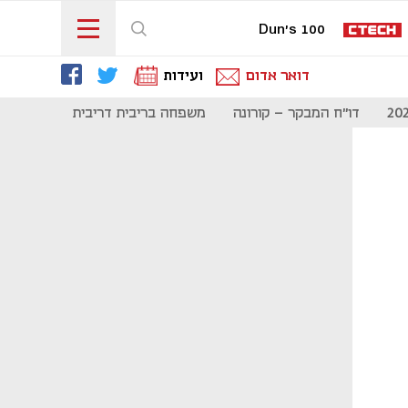
Dun's 100
דואר אדום
ועידות
דו"ח המבקר - קורונה
משפחה בריבית דריבית
תקשורת