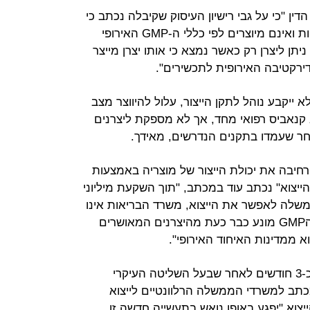
דין "כי על גבי רישיון העיסוק שקיבלה נכתב כי
מוצרי הקנאביס אינם מוגדרים כתרופות ואינם מיוצרים לפי כללי ה-GMP האירופי
ניתן ליצרן רק כאשר נמצא כי אותו יצרן מייצר
דירקטיבה האירופית לתכשירים".
א ייקבע נוהל לתקן הייצור, עלול להיווצר מצב
 קנאביס רפואי מחד, אך לא מספקת ליצרנים
ר שעמדו בתקנים הנדרשים, מאידך.
ת הסתמכה על החלטה 4490 והרחיבה את יכולת הייצור של מוצריה באמצעות
ייצוא" נכתב עוד במכתב, "תוך השקעת מיליוני
משלה לאפשר את הייצוא, משרד הבריאות אינו
מאפשר אותו בפועל. אי מתן תעודת הGMP מונע כבר כעת מהיצרנים המאושרים
א ממדינות האיחוד האירופי".
מכתב מעורכי הדין של החברה מגיע כ-3 חודשים לאחר שבעל השליטה העיקרי
כתב למשרדי הממשלה הרלוונטיים לייצוא
ייצוא "יפגע באופן נואש בתעשייה חדשה זו,