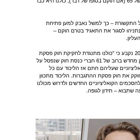
אבל עם ארבעה מנדטים בקואליציה של 65 (אם תוקם בסופו של דבר), כולנו היא כבר
על התקשורת – כך למשל נאבק למען פתיחת
 נתניהו לסגור את התאגיד בטרם הוקם –
ליון.
בהסכם הקואליציוני עם הליכוד מ־2015 נקבע כי "כולנו מתנגדת לחקיקת חוק פסקת
ההתגברות" (המאפשר לכנסת לחוקק מחדש ברוב של 61 חברי כנסת חוק שנפסל על
אליציוניים שעליהם חתם אז הליכוד עם כל
קק את חוק פסקת ההתגברות. הליכוד מתכוון
כמים הקואליציוניים החדשים ולדרוש מכולנו
ה שתבוא – תידון לגופה.