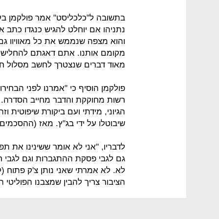
בתשובה ל"כלכליסט" אמר פולקמן בע
נתניהו אם יוחלט להגיש כנגדו כתב איש
והוא מצפה שנממש את כל מאוויוו גם
מקומם אותנו. אתם דאגתם להחליש את
מאוד דברים שנצטרך לחשב מסלול ח
פולקמן הוסיף כי "אמרנו לפני הבחי
רשות מחוקקת והדבר מחייב הסדרה. 
הגיוני, מידתי ועם ביקורת שיפוטית ו
שיבוטלו על ידי בג"ץ. מאז (ההסכמים הקואליציונים ב־5
לדבריו, "אני לא אומר ששינינו את ת
גם לגבי פסקת ההתגברות וגם לגבי חו
לא. לא אמרתי שאני נותן צ'ק פתוח (ל
הציבור צריך להבין שמצבנו הפוליטי 