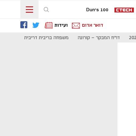
Dun's 100
דואר אדום
ועידות
דו"ח המבקר - קורונה
משפחה בריבית דריבית
תקשורת