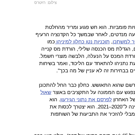
צילום: רויטרס
ות פומביות. הוא חש פגוע ומריר מהחלטת
עה מנדטים, לאחר שבמשך כל הקדנציה הרעיף
ר למשתכן
,
תוכניות נטו כחלון למיניהן
כמו
, הגדלת מס הכנסה שלילי, הורדת מס קנייה
הורדת המכס על הנעלה, הלבשה מוצרי חשמל.
ת נתניהו להתאחד עם הליכוד, ואמר בשיחות
רשם שהוא התאושש. כחלון כבר החל להתכונן
 נפגש עם הממונה על התקציבים באוצר
שאול
ל האחרון
לפרסם את נתוני הגירעון
. הוא
מתכונן להציג את הצעת תקציב המדינה ל־2020–2021. הוא יצטרך לכסות את
 בתקציב 2019 וזה עוד מבלי להזכיר את התביעות של השותפות