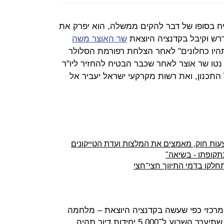
ח בסופו של דבר להקים ממשלה, הוא יפרק את
דרש וקיבל בקדנציה היוצאת
שר האוצר משה
היו כחלונים" לאחר הצלחת רפורמת הסלולר
 נטו שר אוצר לאחר שכבר הבטיח להחזיר ליו"ר
התכנון, ואת רשות מקרקעי ישראל יעביר אל
צעות חוק, מאמצים את המלצות ועדת הטייקונים
בתקופתו - בשיאה"
תחלקו בדמי התיווך חצי־חצי
המרכזי כפי שעשה בקדנציה היוצאת – מלחמה
במחירי הדיור. הגרלת מחיר למשתכן שתיערך השבוע ל־5,000 יחידות דיור תהיה