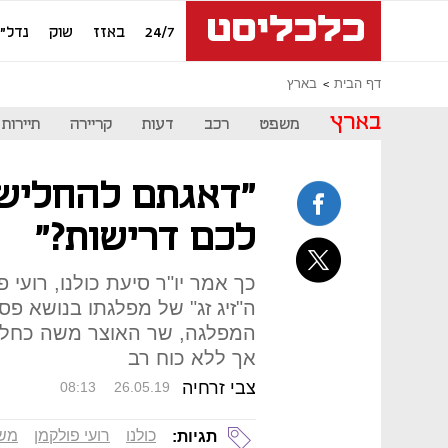
24/7
באזז
שוק
נדל"ן
דף הבית
בארץ
בארץ
משפט
רכב
דעות
קריירה
תיירות
"דאגתם להחליש א
לכם דרישות?"
כך אמר יו"ר סיעת כולנו, רוע
ה"זיג זג" של מפלגתו בנושא פס
המפלגה, שר האוצר משה כחלון,
אך ללא כוח רב
צבי זרחיה
08:13
26.05.19
כולנו
רועי פולקמן
משה
תגיות: