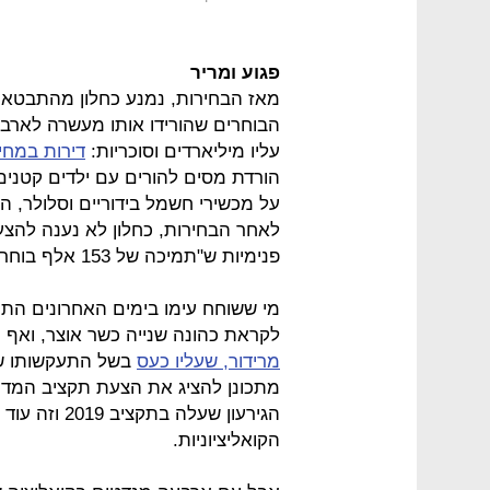
פגוע ומריר
מאז הבחירות, נמנע כחלון מהתבטאוי
הבוחרים שהורידו אותו מעשרה לארב
עליו מיליארדים וסוכריות:
דירות במחי
הורדת מסים להורים עם ילדים קטנים
על מכשירי חשמל בידוריים וסלולר, 
לאחר הבחירות, כחלון לא נענה להצע
פנימיות ש"תמיכה של 153 אלף בוחרים בבחירות זה לא עניין של מה בכך".
מי ששוחח עימו בימים האחרונים הת
לקראת כהונה שנייה כשר אוצר, ואף
מרידור, שעליו כעס
בשל התעקשותו ש
הגירעון שעלה
הקואליציוניות.