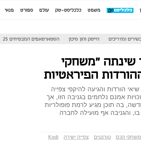
משפט
כלכליסט-טק
עולם
ספורט
פנאי
שירים ומדריכים
הייטק והון סיכון
הסטארטאפים המבטיחים 25
 שינתה "משחקי
הורדות הפיראטיות
אי הורדות והגיעה להיקפי צפייה
ויות אמנם נלחמים בגניבה הזו, אך
שה, בה תוכן מגיע לרמת פופולריות
ו, והגניבה אף מועילה לחברה
משחקי הכס
טורנטים
צפייה ישירה
Kodi