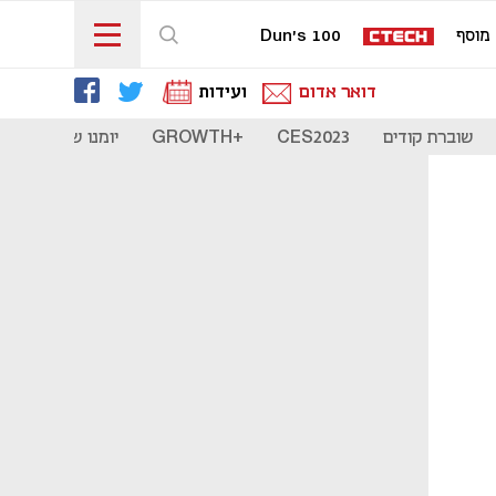
מוסף
Dun's 100
דואר אדום
ועידות
שוברת קודים
CES2023
+GROWTH
יומנו של סטארט