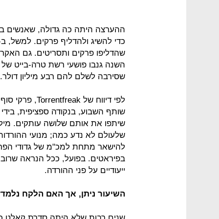
ההערצה היתה כה גדולה, שאנשים בח
שהדליפו פרקים ותסריטים. גם האקרי
שסירבה לשלם להם רבע מיליון דולר.
לפי דיווח של ak
שיתפו את אותם שלושה עותקים. מיליו
שלעולם לא נדע כמה; מנועי ההורדות 
להישאר מתחת למכ"מ של גדודי הפר
בפיראטים. בפועל, ככל הנראה שרוב ה
ייעודיים על פני ההורדה.
השיעור ניתן, אך האם הלקח נלמד
שנים רבות שלא היתה סדרת קאלט כמ