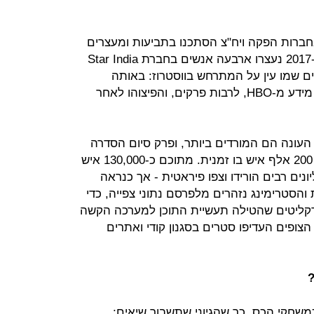
ברות הפקה ויח"צ הסתכנו בתביעות ומעצרים
כדי להשיג ולהדליף פרקים. למשל, ב-2017 נעצרו ארבעה אנשים בחברת Star India
ם שמו עין על המתרחש בווסטרוז: באותה
השנה גנבו פושעי רשת טרה-בייט של מידע מ-HBO, לרבות פרקים, והפיצוהו לאחר
Torrentfre, פרקי סוף העונה הם המורדים ביותר, ופרק סיום הסדרה
שותף השבוע, בנקודה ספציפית, בידי 200 אלף איש בו זמנית. מתוכם כ-130,000 איש
נים רבים הורידו וצפו פיראטית - אך כנראה
והסטרימינג נזהרים מלפרסם נתוני צפייה, כדי
קליטים שהטילה תעשיית התוכן למערכה הקשה
צופים העדיפו סטרים בסגנון קודי ואתרים
?
שחקי הכס, כך שהגיוני שתשבור שיאים;