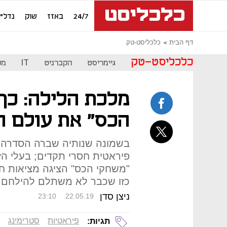
24/7
באזז
שוק
נדל"ן
דף הבית
כלכליסט-טק
כלכליסט-טק
גיימריסט
הקברניט
IT
מכ
מלכת הלילה: כך
הכס" את עולם ה
בשמונה שנותיה שברה הסדרה שי
פיראטית חסרי תקדים; בעלי הזכ
"משחקי הכס" הציגה מציאות חד
כזו שכבר לא משתלם להילחם ב
ניצן סדן
23:10
22.05.19
פיראטיות
סטרימינג
תגיות: