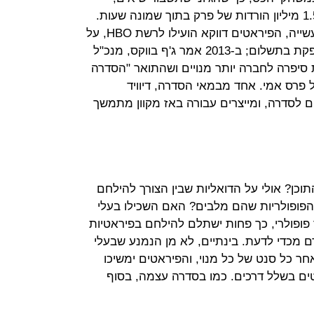
ב-2015 רשמה שיא של כל הזמנים: 1.5 מיליון הורדות של פרק בתוך שמונה שעות.
ואולם, לפי הערכות שונות וקולות בתעשייה, הפיראטים דווקא הועילו לרשת HBO, על
אף שהציעו בחינם את מה שהיא מספקת בתשלום; ב-2013 אמר ג'ף בווקס, מנכ"ל
HBO, שהפיראטיות סיפרה לחברה יותר מנויים ושהתואר "הסדרה
 פרס אמי. אחד מבמאי הסדרה, דיוויד
 לסדרה, ומייצרים עבורה באז מקוון מתמשך
כן? אולי על הדואליות שבין הצורך להילחם
 הפופולריות שהם מלבים? האם השכילו בעלי
ר פופולרי, כך פחות ישתלם להילחם בפיראטיות
דם מכדי לדעת. בינתיים, לא מן הנמנע שבעלי
חר כל סנט של כל מנוי, והפיראטים ימשיכו
רטים בשלל דרכים. כמו בסדרה עצמה, בסוף