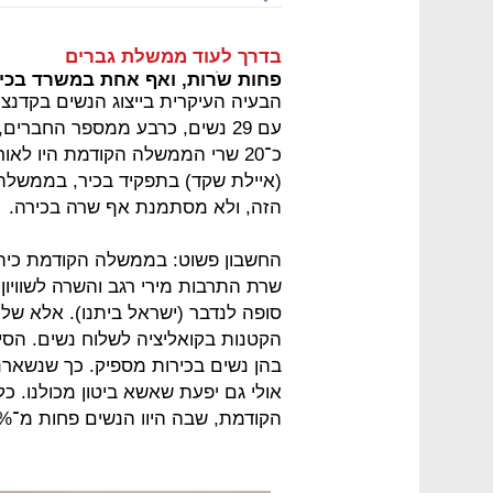
בדרך לעוד ממשלת גברים
פחות שֹרות, ואף אחת במשרד בכי
הבעיה העיקרית בייצוג הנשים בקדנצ
עם 29 נשים, כרבע ממספר החברי
כ־20 שרי הממשלה הקודמת היו לא
(איילת שקד) בתפקיד בכיר, בממשלה
הזה, ולא מסתמנת אף שרה בכירה.
החשבון פשוט: בממשלה הקודמת כיהנו
שרת התרבות מירי רגב והשרה לשוויון
סופה לנדבר (ישראל ביתנו). אלא 
הקטנות בקואליציה לשלוח נשים. הסיעו
בהן נשים בכירות מספיק. כך שנשארנו 
אולי גם יפעת שאשא ביטון מכולנו. 
הקודמת, שבה היוו הנשים פחות מ־20%, צריך להתממש תסריט אופטימי במיוחד.