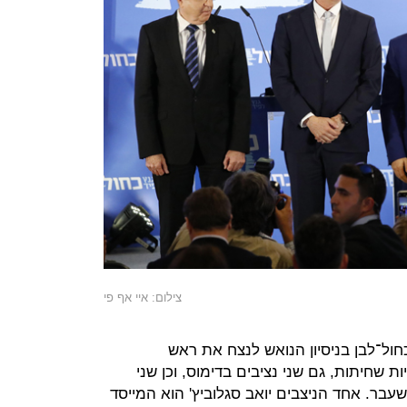
צילום: איי אף פי
ל־לבן בניסיון הנואש לנצח את ראש
שחיתות, גם שני נציבים בדימוס, וכן שני
בר. אחד הניצבים יואב סגלוביץ' הוא המייסד