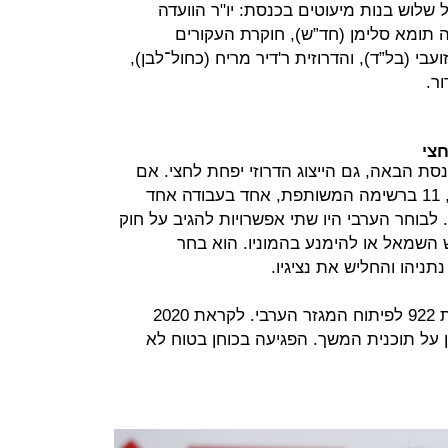
 שלוש בנות מיעוטים בכנסת: יו"ר הוועדה
תומא סלימן (חד”ש), חוקרת העקורים
בי (בל”ד), והדרוזית ר'דיר מריח (כחול־לבן),
ר.
חצי
סת הבאה, גם הייצוג הדרוזי יפחת לחצי. אם
בכנסת הקודמת היו 13 ח”כים ערבים, 11 ברשימה המשותפת, אחד בעבודה אחד
לבוחר הערבי היו שתי אפשרויות להגיב על חוק
 השמאל או להימנע בהמוניו. הוא בחר
ניהו והחליש את נציגיו.
2019 היא השנה שבה תסתיים תוכנית 922 לפיתוח המגזר הערבי. לקראת 2020
ן על תוכנית המשך. הפגיעה בכוחן בטוח לא