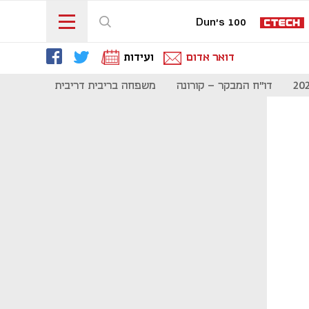
Dun's 100
דואר אדום
ועידות
דו"ח המבקר - קורונה
משפחה בריבית דריבית
תקשורת