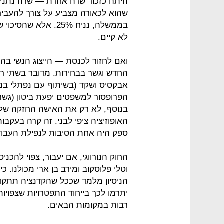
היתה כזכור שרה אחרת — שרה נתניה
שהוא לכאורה מצביע על צורך להעביר 
בממשלה, נניח 25%. א
לא קיים.
ואם לחזור לכנסת — הייצוג הנשי בה 
החדש וגשר בבחירות. מדובר בשתי רשי
אבקסיס ושקד (בשיתוף עם נפתלי בנט)
הפרופסור למשפטים יפעת ביטון (גשר
בנוסף, לא רק את האישה החזקה של
האופוזיציה ציפי לבני. זה קרה בעקב
ספק היה אחת הסיבות לנפילת העבוד
החוק הנורווגי, אם יעבור, צפוי להכני
וטלי פלוסקוב ומירב בן ארי מכולנו. כ
הניסיון מלמד שככל שהקדנציה תתקדם
יתרמו לכך בייחוד התפטרויות שצפויו
רבות במקומות הבאים.