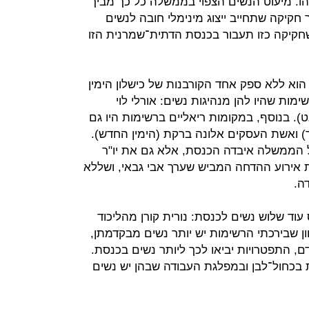
ו. מיעוט הנשים הצפוי בממשלה כל כך מביך
חקיקה שתחייב ייצוג מינימלי חובה לנשים
לא שהסיכוי שחקיקה כזו תעבור בכנסת הדתית־שמרנית הזו
הוא ללא ספק אחד הקורבנות של כישלון הימין
מות שהיו להן מנהיגות נשים: אורלי לוי
. בנוסף, במקומות ריאליים ברשימות היו גם
) ואשת העסקים אלונה ברקת (הימין החדש).
 הממשלה איבדה הכנסת, אלא גם את יו"ר
ות אירוע ההדחה המביש שערך אבי גבאי, ושללא
ה.
ס עוד שלוש נשים לכנסת: נורית קורן מהליכוד
יוון שבירכתי הרשימות יש יותר נשים מבקדמתן,
, התפטרויות יביאו לכך ליותר נשים בכנסת.
ת בכחול־לבן ובמפלגת העבודה שבהן יש נשים