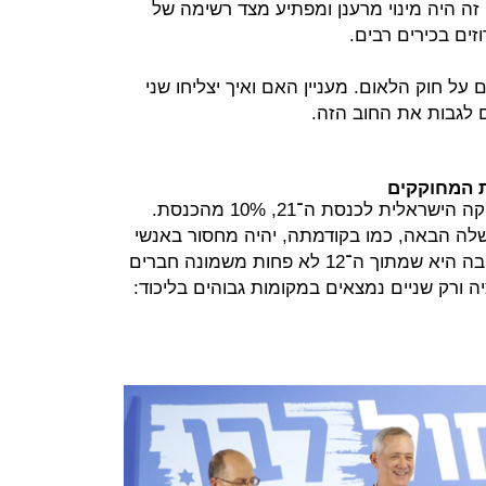
זה היה מינוי מרענן ומפתיע מצד רשימה של
זים בכירים רבים.
ל חוק הלאום. מעניין האם ואיך יצליחו שני
 לגבות את החוב הזה.
ת המחוקקים
לא פחות מ־12 גנרלים גייסה הפוליטיקה הישראלית לכנסת ה־21, 10% מהכנסת.
שלה הבאה, כמו בקודמתה, יהיה מחסור באנשי
ביטחון בכירים בקבינט הביטחוני. הסיבה היא שמתוך ה־12 לא פחות משמונה חברים
 ורק שניים נמצאים במקומות גבוהים בליכוד: