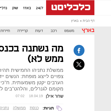
24/7
באזז
שוק
נדל"ן
דף הבית
בארץ
בארץ
משפט
רכב
דעות
קריירה
תיירות
מה נשתנה בכנס
ממש לא)
ממשלת נתניהו החמישית תהיה 
צפויים לייצוג מופחת: הנשים י
הערבים יקטן משמעותית. ח"כים
מקומם לגנרלים, והלהט"בים ל
שחר אילן
07:02
18.04.19
כנסת
ממשלה
נתניהו
תגיות: