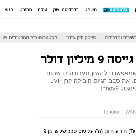
משפט
כלכליסט-טק
עולם
ספורט
פנאי
שירים ומדריכים
הייטק והון סיכון
הסטארטאפים המבטיחים 25
 שמאפשרת להאיץ תעבורה ברשתות
תקשורת מרחביות עבור ארגונים. את סבב הגיוס הובילה קרן JVP
innov8
Teridion
WA
הסטארט-אפ הישראלי טרידיון (Teridion) הודיע היום (ה') על גיוס סבב שלישי בן 9