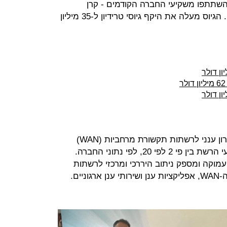
בהובלת קרן JVP. בסבב השתתפו משקיעי החברה הקודמים - קרן
Magma Venture וקרן סינגטל innov8. הגיוס מעלה את היקף גיוסי טרידיון ל-35 מיליון
טרידיון שהוקמה ב-2013 מפתחת פתרון ענני לרשתות תקשורת מרחביות (WAN)
במטרה להאיץ בצורה ניכרת את ביצועי הרשת בין פי 2 לפי 20, לפי נתוני החברה.
עמוקה ומספק ניתוב היררכי ומרכזי לרשתות
יים.