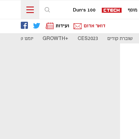
מוסף
Dun's 100
דואר אדום
ועידות
שוברת קודים
CES2023
+GROWTH
יומנו של סטארט