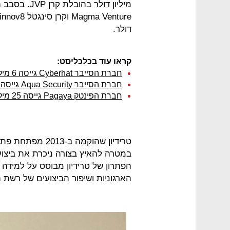
מיליון דולר 
דולר.
קראו עוד בכלכליסט:
חברת הסייבר Cyberhat גייסה 6 מיליון דולר
חברת הסייבר Aqua Security גייסה 62 מיליון דולר
חברת הפינטק Pagaya גייסה 25 מיליון דולר
הפתרון של טרידיון מבוסס על למידה 
הארגוניות ושיפור הביצועים של רשת ה-WAN, אפליקציות ענן ושירותי ענן ארגונ