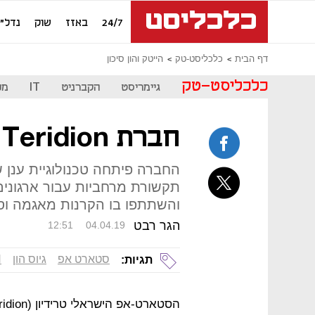
24/7
באזז
שוק
נדל"ן
דף הבית
כלכליסט-טק
הייטק והון סיכון
כלכליסט-טק
גיימריסט
הקברניט
IT
מכ
חברת Teridion גייסה 9 מיליון דולר
החברה פיתחה טכנולוגיית ענן
והשתתפו בו הקרנות מאגמה וסינגטל 
הגר רבט
12:51
04.04.19
סטארט אפ
גיוס הון
N
תגיות: