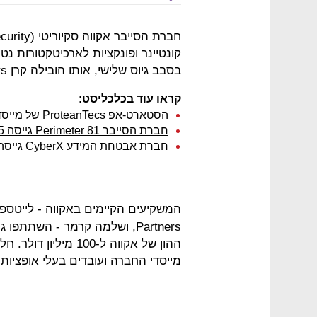
בסבב גיוס שלישי, אותו הובילה קרן Insight
s.
קראו עוד בכלכליסט:
הסטארט-אפ ProteanTecs של מייסדי מלאנוקס גייס 35 מיליון דולר
חברת הסייבר Perimeter 81 גייסה 5 מיליון דולר
חברת אבטחת המידע CyberX גייסה 18 מיליון דולר בהובלת קוואלקום
המשקיעים הקיימים באקווה - לייטספ
Partners, ושלמה קרמר - השתת
ההון של אקווה ל-100
מייסדי החברה ועובדים בעלי אופציו