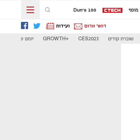
מוסף
Dun's 100
דואר אדום
ועידות
שוברת קודים
CES2023
+GROWTH
יומנו של סטארט