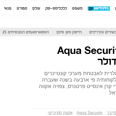
משפט
כלכליסט-טק
עולם
ספורט
פנאי
שירים ומדריכים
הייטק והון סיכון
הסטארטאפים המבטיחים 25
 הסייבר Aqua Security
רית לאבטחת מערכי קונטיינרים
 לקוחותיה פי ארבעה בשנה שעברה.
 קרן אינסייט פרטנרס, צפויה אקווה
ייבר
Aqua Security
אקווה סקיוריטי