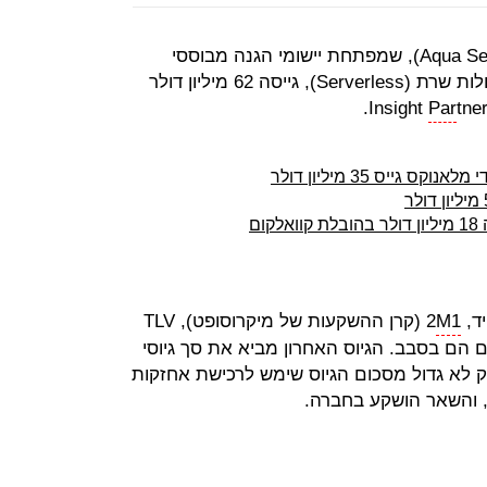
חברת הסייבר אקווה סקיוריטי (Aqua Security), שמפתחת יישומי הגנה מבוססי
קונטיינר ופונקציות לארכיטקטורות נטולות שרת (Serverless), גייסה 62 מיליון דולר
Par
tner
יד,
M1
2 (קרן ההשקעות של מיקרוסופט), TLV
פו גם הם בסבב. הגיוס האחרון מביא את סך גיוסי
 מיליון דולר. חלק לא גדול מסכום הגיוס שימש לרכישת אחזקות
ת, והשאר הושקע בחברה.