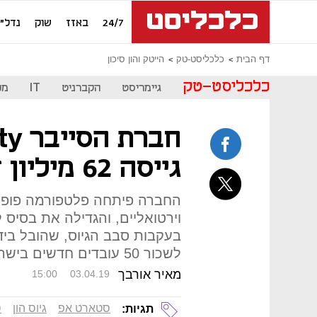
24/7
באזז
שוק
נדל"ן
דף הבית
כלכליסט-טק
הייטק והון סיכון
כלכליסט-טק
גיימריסט
הקברניט
IT
מכ
חברת
גייסה 62 מיליון דולר
החברה פיתחה פלטפורמה פופול
וירטואליים, והגדילה את בסיס
בעקבות סבב הגיוס, שהובל בידי
לשכור 50 עובדים חדשים בישראל
מאיר אורבך
15:00
03.04.19
סטארט אפ
גיוס הון
ס
תגיות: