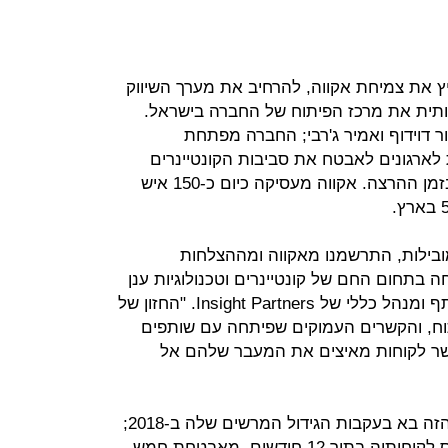
ץ את צמיחת אקווה, להרחיב את מערך השיווק
ותית את מרכז הפיתוח של החברה בישראל.
י נוסדה ב-2015 בידי דרור דוידוף ואמיר ג'רבי; החברה מפתחת
רגונים לאבטח את סביבות הקונטיינרים
הוירטואליות שלהם, בשלב הפיתוח ובזמן ההרצה. אקווה מעסיקה כיום כ-150 איש
מובילות, התרשמנו מאקווה ומההצלחות
בתחום החם של קונטיינרים וטכנולוגיות ענן
חדשניות", אמר ג'ף הורינג, מייסד שותף ומנהל כללי של Insight Partners. "החזון של
תוח, והקשרים העמוקים שפיתחה עם שותפים
שר לקוחות מאיצים את המעבר שלהם אל
מהחברה נמסר שסבב גיוס הכספים הזה בא בעקבות הגידול המרשים שלה ב-2018;
לטענתה, הגדילה פי ארבעה את בסיס לקוחותיה בתוך 12 חודשים, מאבטחת חמש