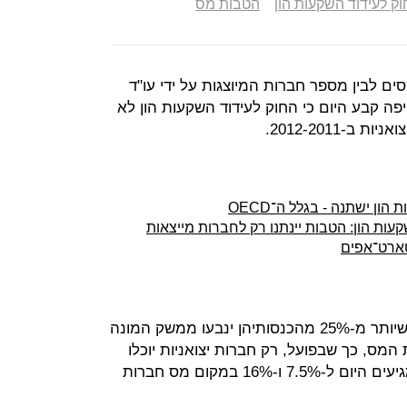
ק לעידוד השקעות הון
הטבות מס
ם לבין מספר חברות המיוצגות על ידי עו"ד
ה קבע היום כי החוק לעידוד השקעות הון לא
-2012-2011.
ן ישתנה - בגלל ה־OECD
עות הון: הטבות יינתנו רק לחברות מייצאות
טארט־אפים
באותן שנים קבע החוק כי רק חברות שיותר מ-25% מהכנסותיהן ינבעו ממשק המונה
להטבות המס, כך שבפועל, רק חברות יצואניות יוכלו
להנות מהטבות המס (שיעורי מס שמגיעים היום ל-7.5% ו-16% במקום מס חברות