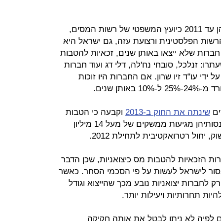
אולם, חוות דעת שהוציא מזרחי, שכיהן עד 2011 כיועץ המשפטי של רשות המסים,
שות הפלסטינית ורצועת עזה, גם ישראל היא
ש, ולכן גם חברות שלא ייצאו באותן שנים, זכאיות להטבות
תרו: זנלכל, סובחי נח'לה, דלי דג ועוד חברות
ל ידי עו"ד זיו שרון. אם החברות היו זוכות
תן שנים.
ים
שינתה את החוק ב-2013
וקבעה כי הטבות
המס יינתנו רק לחברות ש-25% מהכנסותיהן מגיעות ממשקים של מעל 14 מיליון
, יחול רטרואקטיבית לתחילת 2012.
ות הזכאיות להטבות מס כיצואניות, שכן הדבר
סור לישראל לעשות על פי הסכמי הסחר. כאשר
 לחברות יצואניות נובע מכך שהייצוא וגודל
היות תחרותיות ויעילות יותר.
לפיה לא ניתן לבטל את אותה חקיקה