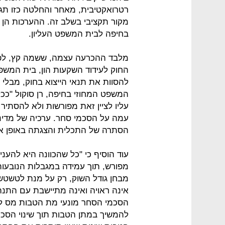
רטרואקטיבית, מאחר והחלטה כזו תגר
מקור תקציבי בשלב זה. ההערכות הן 
בחיפה לבית המשפט העליון.
מלבד ההכרעה עצמה, ששמה קץ, לפח
החוק לעידוד השקעות הון, בית המשפט
להסוות את תנאי הייצוא בחוק, מבלי 
המשפט המחוזי בחיפה, רן סוקול "ככ
עליו לציין זאת מפורשות ולא להסתי
עמה על הסכמי סחר. ערכיה של מדינת 
הסתרה של התכלית והצגתה באופן א
עוד הוסיף כי "כל שהכוונה היא להעני
מפורש, תוך עמידה במגבלות הנובעו
מבחן גודל השוק, רק על מנת לטשטש
אינה ראויה ואינה מתיישבת עם התנה
הסכמי הסחר מונעי מת הטבות מס ליי
להמשיך במתן הטבות תוך שינוי הסכמ