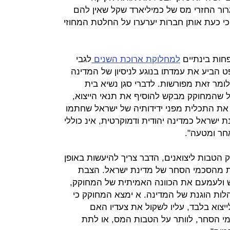
ור החזרי מס של כמיליארד שקל שאין להם
כי כעת אותן חברות יערערו על החלטת המחוזי
ות בינתיים
למחלוקת ארוכת השנים
לגבי
 הביע את עמדתו בנוגע לניסיון של המדינה
לומר זאת מפורשות. לדברי סגן נשיא בית
ל שהמחוקק מבקש להוסיף את תנאי הייצוא,
ר את התכלית מפני ידידותיה של ישראל שחתמו
ישראל כמדינה יהודית ודמוקרטית, אינ כוללי
חר ומטעה".
ק הטבות ליצואנים, הדבר צריך להיעשות באופן
ת מהסכמי הסחר של מדינת ישראל. הצבת
 ולעמעם את הכוונה האמיתית של המחוקק,
לות הוגנת של המדינה. א ימצא המחוקק כי
צוא בלבד, עליו לשקול את צעדיו האם
י הסחר, לוותר על הטבות המס, או לתת