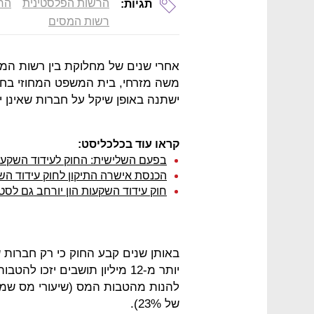
הרשות הפלסטינית
החו
תגיות:
רשות המסים
אחרי שנים של מחלוקת בין רשות המסי
משה מזרחי, בית המשפט המחוזי בחיפ
ישתנה באופן שיקל על חברות שאינן יצואניות ב
קראו עוד בכלכליסט:
בפעם השלישית: החוק לעידוד השקעות הו
הכנסת אישרה התיקון לחוק עידוד השק
חוק עידוד השקעות הון יורחב גם לס
יותר מ-12 מיליון תושבים יזכו 
של 23%).