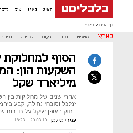
24/7
באזז
שוק
נדל"ן
דף הבית
בארץ
בארץ
משפט
רכב
דעות
קריירה
תיירות
הסוף למחלוקת ע
השקעות הון: המ
מיליארד שקל
אחרי שנים של מחלוקות בין רשו
זנלכל וסובחי נח'לה, קבע ביהמ"
בחוק באופן שיקל על חברות שאינן יצו
עמרי מילמן
18:23
20.03.19