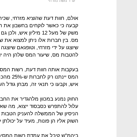
עו"ד משה מזרחי
קבעה כי כאשר לוקחים בחשבון את הר
משק של מעל 12 מיליון אי
מס. בין חברות אלו ניתן למצוא את שע
שיוצגו על ידי מזרחי, וטופגאם שיוצגה ע
להטבות מס, שיעור המס שלהן היה יורד מ-24%-25% ל-10% באו
בעקבות אותה חוות דעת, רשות המס
איש, וקבעו כי תנאי זה, מבחן גודל השוק
החוק נמנע במכוון מלהגדיר את החבר
עלול להתפרש כסבסוד ייצוא, מה שא
הניסיון של הממשלה להעניק הטבות רק
השוק אליו הן פונות, מעיד על יכולתן ל
ביהמ"ש קיבל את עמדת רשות המסים 