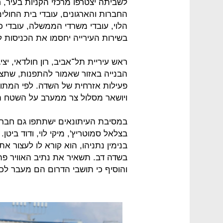
לשביתה יצטרפו מרכזי הקניות בעיר, ח
החברות והארגונים, עובדי בית החולי
הלוי, עובדי משרדי הממשלה, עובדי כו
בשירות העירייה יחסמו את הכניסות 
ראש עיריית תל־אביב, רון חולדאי, יצ
הבנייה באזור שאמור להתפנות, שתצ
ויושאר מסלול צר ממערב על השטח הס
במסיבת העיתונאים ישתתפו גם חברי
בצלאל סמוטריץ', מיקי לוי, ודוד ב
בנימין נתניהו, הוא קורא לו לעצור א
בשדה דב. תשאיר את נתיב האוויר פתו
והוסיף כי תושבי הדרום הם מעבר לכ