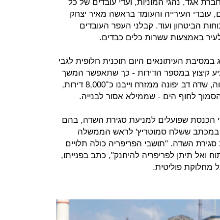
ברת אגד, נהגי המוניות, ועדי עובדים של כל
ם, עובדי העירייה והעומד בראשה מאיר יצחק
חות הביטחון ועוד. קבלני העפר העובדים
לעיר באמצעות עשרות כלים כבדים.
יג במסיבת העיתונאים היום תוכנית חלופית לגבי
יע קיצוץ במספר הדירות - כך שתאפשר המשך
פעילות אזרחית של השדה. לפי המתווה, שדה דב יפונה ממזרח וייבנו כ־8,000 דירות,
מוך לחוף הים - שממילא אסור לבנייה.
 הכנסת שפועלים למניעת סגירת השדה, בהם
יטן. במכתב ששלח סמוטריץ' לראש הממשלה
ת סגירת השדה. "תושבי הפריפריה כולה תלויים
ח ואל תיתן לפריפריה להיחנק", כתב בפנייתו,
ל מחלוקת פוליטית.