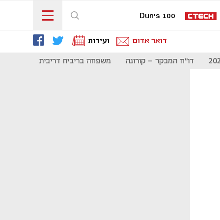
Dun's 100
דואר אדום
ועידות
דו"ח המבקר - קורונה
משפחה בריבית דריבית
תקשורת