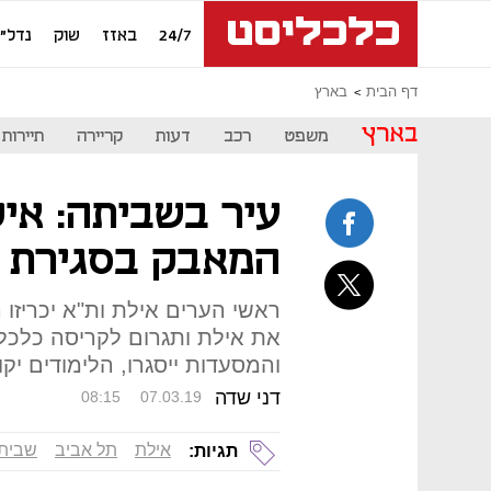
24/7
באזז
שוק
נדל"ן
דף הבית
בארץ
בארץ
משפט
רכב
דעות
קריירה
תיירות
עיר בשביתה: אי
המאבק בסגירת 
ראשי הערים אילת ות"א יכריזו 
את אילת ותגרום לקריסה כלכלית
והמסעדות ייסגרו, הלימודים יקוצ
דני שדה
08:15
07.03.19
אילת
תל אביב
שבית
תגיות: