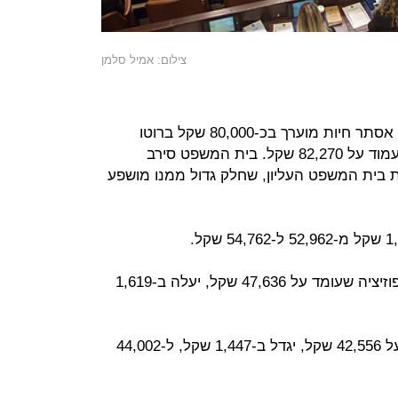
צילום: אמיל סלמן
שכרה של נשיאת בית המשפט העליון אסתר חיות מוערך בכ-80,000 שקל ברוטו
בחודש. בעקבות התוספת הוא צפוי לעמוד על 82,270 שקל. בית המשפט סירב
בית המשפט העליון, שחלק גדול ממנו מושפע
שכרו של שר, מבקר המדינה, ויו"ר אופוזיציה שעומד על 47,636 שקל, יעלה ב-1,619
שכר חבר כנסת, וסגני שרים שעומד על 42,556 שקל, יגדל ב-1,447 שקל, ל-44,002