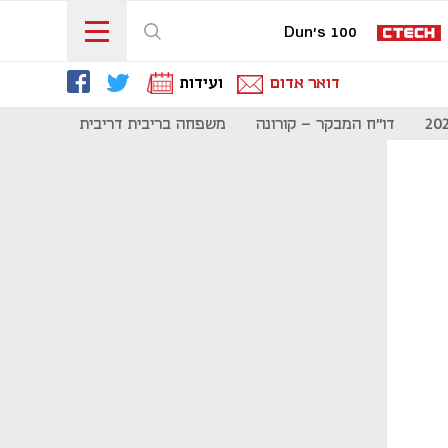
Dun's 100
דואר אדום
ועידות
דו"ח המבקר - קורונה
משפחה בריבית דריבית
תקשורת