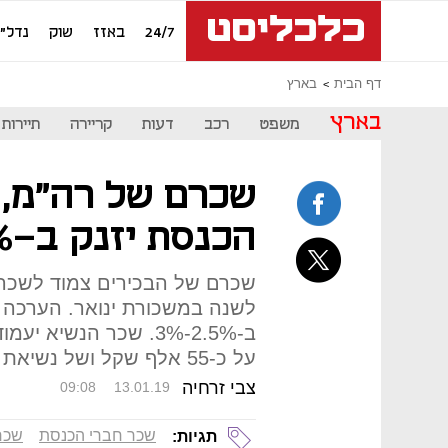
24/7
באזז
שוק
נדל"ן
דף הבית
בארץ
בארץ
משפט
רכב
דעות
קריירה
תיירות
שכרם של רה"מ, 
הכנסת יזנק ב-3.4%, יותר מהצפוי
שכרם של הבכירים צמוד לשכר
לשנה במשכורת ינואר. הערכה
על כ-55 אלף שקל ושל נשיאת העליון על כ-82 אלף שקל
צבי זרחיה
09:08
13.01.19
שכר חברי הכנסת
שכר
תגיות: