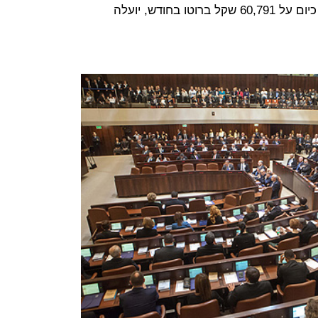
הממוצע במשק. שכר הנשיא, העומד כיום על 60,791 שקל ברוטו בחודש, יועלה