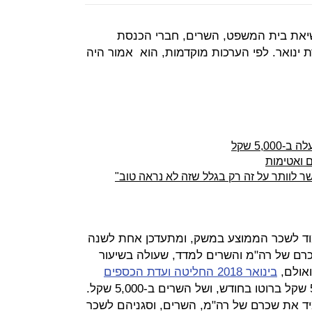
את בית המשפט, השרים, חברי הכנסת
ים יזנק ב-3.4% במשכורת ינואר. לפי הערכות מוקדמות, הוא אמור היה
5, שקל
 ואטימות
ר לוותר על זה רק בגלל שזה לא נראה טוב"
וד לשכר הממוצע במשק, ומתעדכן אחת לשנה
. מאז 2001 הוצמד שכרם של רה"מ והשרים למדד, שעולה בשיעור
אולם,
בינואר 2018 החליטה ועדת הכספים
להעלות את שכרם של רה"מ ב-5,500 שקל ברוטו בחודש, ושל השרים ב-5,000 שקל.
יד את שכרם של רה"מ, השרים, וסגניהם לשכר