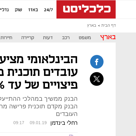
24/7
באזז
שוק
נדל"ן
דף הבית
בארץ
בארץ
משפט
רכב
דעות
קריירה
תיירות
עובדים תוכנית פ
פיצויים של עד 170%
הבנק ממשיך במהלכי ההתייעלות 
הבנק מקדם תוכנית פרישה מרצו
העובדים
רחלי בינדמן
09:17
09.01.19