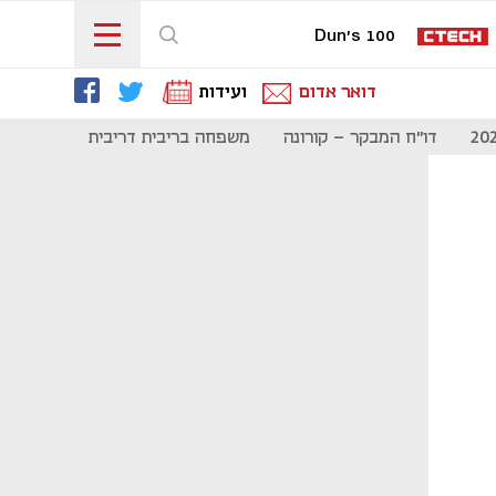
Dun's 100
דואר אדום
ועידות
דו"ח המבקר - קורונה
משפחה בריבית דריבית
תקשורת