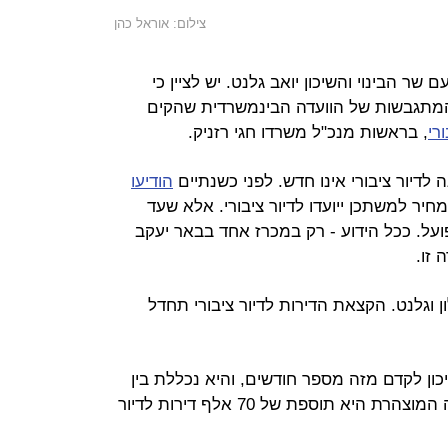
צילום: אוראל כהן
ר הבינוי והשיכון יואב גלנט. יש לציין כי
מתגבשות של הוועדה הבינמשרדית שהקים
רי
, בראשות מנכ"ל משרדו חגי רזניק.
לדיור ציבורי אינו חדש. לפני כשנתיים
הודיעו
כרזי מחיר למשתכן ייועדו לדיור ציבורי. אלא שעד
ועל. ככל הידוע - רק במכרז אחד בבאר יעקב
 זו.
גלנט. הקצאת הדירות לדיור ציבורי תחדל
ן לקדם מזה מספר חודשים, והיא נכללת בין
סעיפי תוכנית "לגור בכבוד", שמטרתה המוצהרת היא תוספת של 70 אלף דירות לדיור