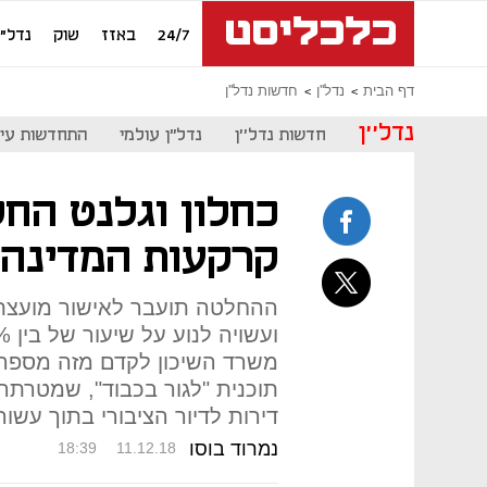
24/7
באזז
שוק
נדל"ן
דף הבית
נדל''ן
חדשות נדל''ן
נדל''ן
חדשות נדל''ן
נדל"ן עולמי
התחדשות עיר
קרקעות המדינה י
ההחלטה תועבר לאישור מועצת 
משרד השיכון לקדם מזה מספר ח
דירות לדיור הציבורי בתוך עשור
נמרוד בוסו
18:39
11.12.18