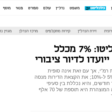
משפט
נדל''ן
עולם
ספורט
פנאי
מוסף
ונית
זירת הנדל"ן
קירות מתקלפים
מרכז הנדלן
מגזין נדל"ן
כחלון וגלנט החליטו: 7% מכלל
יועדו לדיור ציבורי
רמ"י, אך עם זאת אינה סופית
ועשויה לנוע על שיעור של בין 5% ל-10%; את הקצאת הדירות מנסה
ודשים, והיא נכללת בין סעיפי
תוכנית "לגור בכבוד", שמטרתה המוצהרת היא תוספת של 70 אלף