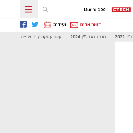
Dun's 100
דואר אדום
ועידות
 2022
מרכז הנדל"ן 2024
עשו עסקה / יד שנייה
מוסף נדל