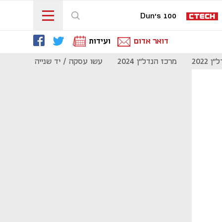
Dun's 100
דואר אדום
ועידות
 2022
מרכז הנדל"ן 2024
עשו עסקה / יד שנייה
מוסף נדל