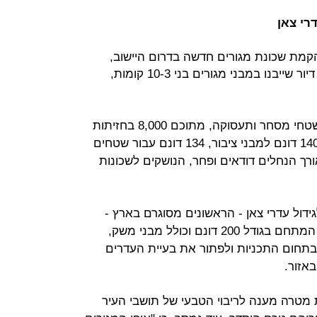
רי צאן
קמת שכונת מגורים חדשה בדרום היישוב,
בסמוך לכביש 310, עם 2,400 יחידות דיור שייבנו במבני מגורים בני 10-3 קומות,
בנוסף כוללת התוכנית 19 אלף מ"ר שטחי מסחר ותעסוקה, מתוכם 8,000 בחזיתות
מסחריות משולבות במבני המגורים, 140 דונם למבני ציבור, 134 דונם עבור שטחים
אורך הנחלים דודאים ופחר, הנושקים לשכונות
דול עדרי צאן - הראשונים מסוגרם בארץ -
בתחומה המערבי, בסמוך לדרך 264. המתחם בגודל 200 דונם וכולל מבני משק,
בתחום התכניות ולפתור את בעיית העדרים
אזור.
תת מטרה מענה לריבוי הטבעי של תושבי העיר