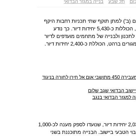
ום
תל שבע
בנייה במגזר הבדואי
 (ב') למתן תוקף שתי תכניות רחבות היקף
ליישובי הבדואים שגב שלום ותל שבע, הכוללות כ-5,430 יחידות דיור. כך נודע
לתכנון ולבנייה של מתחמים מועדפים לדיור
, הכוללת כ-2,400 יחידות דיור.
הרשות לפיתוח התיישבות הבדואים מעבירה 450 מתושבי אום אל חירן לחורה בניגוד
ה למגזר הבדואי בנגב
התוכנית לתל שבע כוללת בניית כ-2,030 יחידות דיור, שנועדו לספק מענה לכ-1,000
בוי הטבעי ביישוב. הבנייה מתוכננת בשני