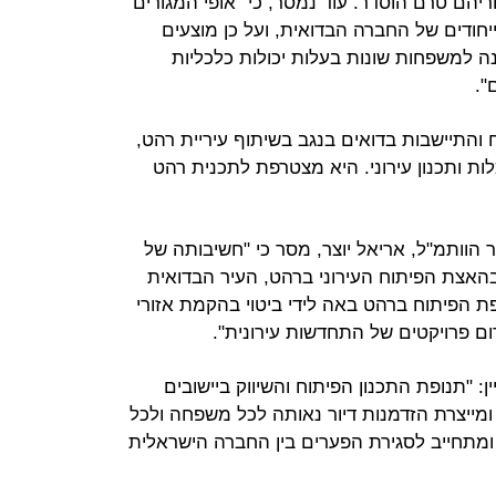
יהם טרם הוסדר. עוד נמסר, כי "אופי המגורים
יחודים של החברה הבדואית, ועל כן מוצעים
ענה למשפחות שונות בעלות יכולות כלכליות
".
 והתיישבות בדואים בנגב בשיתוף עיריית רהט,
לות ותכנון עירוני. היא מצטרפת לתכנית רהט
 הוותמ"ל, אריאל יוצר, מסר כי "חשיבותה של
האצת הפיתוח העירוני ברהט, העיר הבדואית
ת הפיתוח ברהט באה לידי ביטוי בהקמת אזורי
ום פרויקטים של התחדשות עירונית".
: "תנופת התכנון הפיתוח והשיווק ביישובים
מייצרת הזדמנות דיור נאותה לכל משפחה ולכל
 ומתחייב לסגירת הפערים בין החברה הישראלית