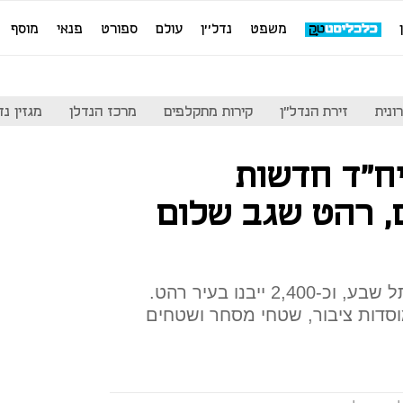
משפט
נדל''ן
עולם
ספורט
פנאי
מוסף
ונית
זירת הנדל"ן
קירות מתקלפים
מרכז הנדלן
מגזין נדל"ן
רך: כ-7,800 יח"ד חדשות
, רהט שגב שלום
5,430 יח"ד ייבנו בשגב שלום ותל שבע, וכ-2,400 ייבנו בעיר רהט.
מוסדות ציבור, שטחי מסחר ושטחים