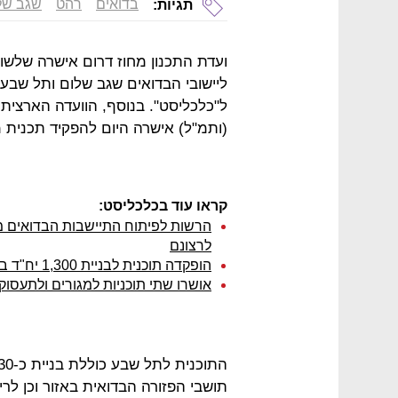
בדואים
רהט
שגב של
תגיות:
ועדת התכנון מחוז דרום אישרה שלשום
ל"כלכליסט". בנוסף, הוועדה הארצית 
(ותמ"ל) אישרה היום להפקיד תכנית מגורים ברהט
קראו עוד בכלכליסט:
לרצונם
הופקדה תוכנית לבניית 1,300 יח"ד ביישוב הבדואי שגב שלום
אושרו שתי תוכניות למגורים ולתעסוק
תושבי הפזורה הבדואית באזור וכן לרי