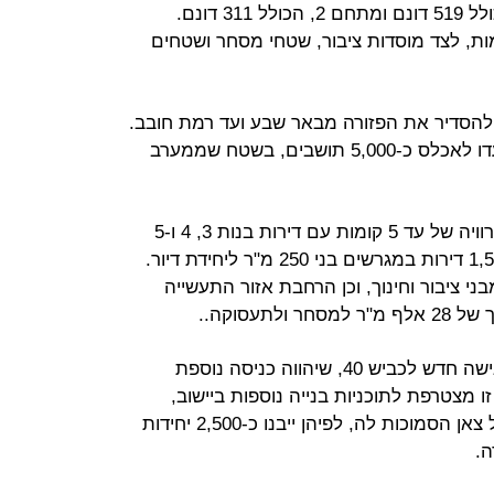
מתחמים מצפון ליישוב - מתחם 1 הכולל 519 דונם ומתחם 2, הכולל 311 דונם.
 מתוכננת במבנים של 7-4 קומות, לצד מוסדות ציבור, שטחי מסחר ושטחים
להסדיר את הפזורה מבאר שבע ועד רמת חובב.
היא כוללת כ-3,400 יחידות דיור, שנועדו לאכלס כ-5,000 תושבים, בשטח שממערב
תוכנית זו כוללת 1,900 דירות בבנייה רוויה של עד 5 קומות עם דירות בנות 3, 4 ו-5
חדרים, וכן בנייה צמודת קרקע של 1,500 דירות במגרשים בני 250 מ"ר ליחידת דיור.
ת 241,547 מ"ר של מבני ציבור וחינוך, וכן הרחבת אזור התעשייה
בנוסף כוללת התוכנית סלילת כביש גישה חדש לכביש 40, שיהווה כניסה נוספת
זו מצטרפת לתוכניות בנייה נוספות ביישוב,
שאושרו בתחילת השנה, בשכונות נחל צאן הסמוכות לה, לפיהן ייבנו כ-2,500 יחידות
ה.