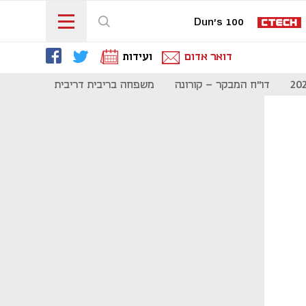
Dun's 100
דואר אדום
ועידות
דו"ח המבקר - קורונה
משפחה בריבית דריבית
תקשורת