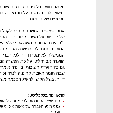
הקמת הוועדה ליציבות פיננסית שוב
והאוצר לבין הכנסת, על התנאים שבה
הכספים של הכנסת.
אחרי שמשרד המשפטים סרב לקבל נוס
שלפיו דיווח על משבר קרוב יחייב הסכ
יו"ר ועדת הכספים משה גפני שלא י
הסופי בכנסת. לפי הפשרה הקודמת שח
הממשלה לא ימסרו דיווח לכל חברי וע
הוועדה אם יחליטו על כך. הפשרה קב
גם כיו"ר ועדת היציבות. בוועדה א
שבה תומך האוצר, להעניק לנגיד זכות 
דיווח, בשל הקושי להשיג הסכמה משול
קראו עוד בכלכליסט:
התפוצצו ההסכמות להקמתה של הוועד
גפני מונע העברה של מאות מיליוני 
וולקני