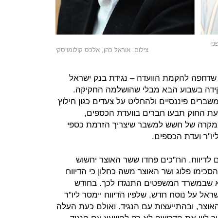
ני
צילום: אוראל כהן, אלכס קולומויסקי
 שדחפה להקמת הוועדה – נגידת בנק ישראל
קידה בשבוע הבא מבלי שהושלמה החקיקה.
ברים פיננסיים ולהחליט על צעדים כגון חילוץ
צעת החוק תבעו חברים בוועדת הכספים,
 במקרה של חשש למשבר שיצריך הזרמת כספי
 ליו"ר ועדת הכספים.
לדיווח. הח"כים פחדו ששר האוצר יחשוש
הסכימו פלוג ושר האוצר משה כחלון כי הדיווח
לא שבמשרד המשפטים התנגדו לכך. בחודש
ל על נוסח חדש, שלפיו הדיווח יימסר ליו"ר
וצר, ובהתייעצות עם הנגיד. ואולם כעת העלה