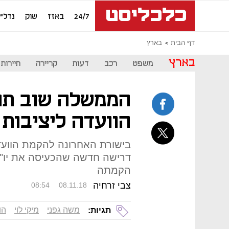
24/7
באזז
שוק
נדל"ן
דף הבית
בארץ
בארץ
משפט
רכב
דעות
קריירה
תיירות
הממשלה שוב תו
הוועדה ליציבות 
בישורת האחרונה להקמת הוועד
דרישה חדשה שהכעיסה את יו"ר
הקמתה
צבי זרחיה
08:54
08.11.18
משה גפני
מיקי לוי
הו
תגיות: