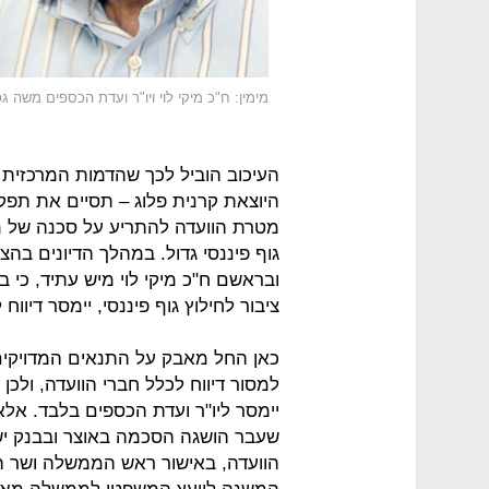
מימין: ח"כ מיקי לוי ויו"ר ועדת הכספים משה גפ
העיכוב הוביל לכך שהדמות המרכזית
היוצאת קרנית פלוג – תסיים את תפ
מטרת הוועדה להתריע על סכנה של מש
גוף פיננסי גדול. במהלך הדיונים בה
ובראשם ח"כ מיקי לוי מיש עתיד, כי
ציבור לחילוץ גוף פיננסי, יימסר דיווח
כאן החל מאבק על התנאים המדויקים 
למסור דיווח לכלל חברי הוועדה, ולכן 
יימסר ליו"ר ועדת הכספים בלבד. א
שעבר הושגה הסכמה באוצר ובבנק ישרא
הוועדה, באישור ראש הממשלה ושר הא