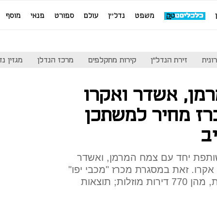
משפט
נדל''ן
עולם
ספורט
פנאי
מוסף
ונית
זירת הנדל"ן
קירות מתקלפים
מרכז הנדלן
מגזין נדל"ן
מן, אשדר ואקרו
רז מחיר למשתכן
ב
ותפת יחד עם צמח המרמן, ואשדר
קרו. זאת במסגרת מכרז "מכבי יפו"
שנסגר היום לבניית 1,280 דירות, מהן 770 דירות מוזלות; תוצאות