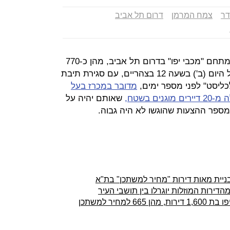
ר
צמח המרמן
דרום תל אביב
המכרז לבניית קרוב ל-1,300 דירות במתחם "מכבי יפו" בדרום תל אביב, מהן כ-770
במסגרת יוזמת "מחיר למשתכן", ננעל היום (ב') בשעה 12 בצהריים, עם סגירת תיבת
כליסט" לפני מספר ימים,
מדובר במכרז בעל
 בשטח,
שאותם יהיה על
י מספר ההצעות שהוגשו לא היה גבוה.
 בניית מאות דירות "מחיר למשתכן" בת"א
ירות המוזלות יוגרלו בין תושבי העיר
מחיר למשתכן