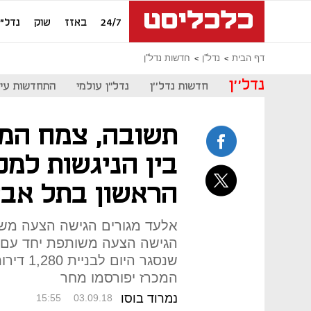
24/7
באזז
שוק
נדל"ן
דף הבית
נדל''ן
חדשות נדל''ן
נדל''ן
חדשות נדל''ן
נדל"ן עולמי
התחדשות עיר
תשובה, צמח המר
בין הניגשות למכ
הראשון בתל אבי
אלעד מגורים הגישה הצעה מש
הגישה הצעה משותפת יחד עם א
המכרז יפורסמו מחר
נמרוד בוסו
15:55
03.09.18