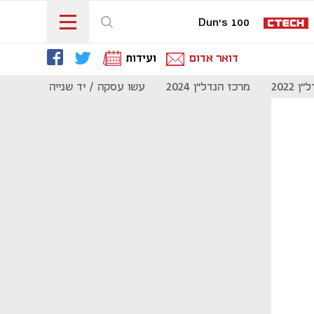
Dun's 100
דואר אדום
ועידות
 2022
מרכז הנדל"ן 2024
עשו עסקה / יד שנייה
מוסף נדל