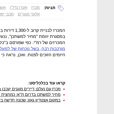
מכרז
אקרו נדל"ן
אשד
תגיות:
אלעד מגורים
מכבי יפו
המכרזים של רמ"י. כפי שפורסם ב"כל
מורכבות רבה, בשל נוכחות של למעלה מ-20 דיירים מוגנים
היזמים הזוכים לפנות. ואכן, נראה כ
קראו עוד בכלכליסט:
מכרז עם נעלם: דיירים מוגנים יעכבו
מחיר למשתכן בדרום ת"א: כמחצית מהד
במקום אצטדיון גאון: שכונה חדשה ביפו בת 1,600 דירות, מהן 665 ל