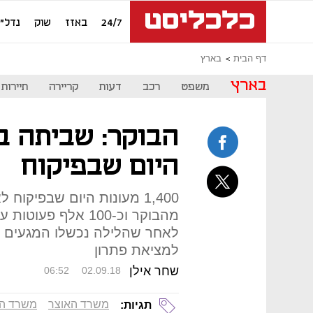
24/7
באזז
שוק
נדל"ן
דף הבית
בארץ
בארץ
משפט
רכב
דעות
קריירה
תיירות
היום שבפיקוח
1,400 מעונות היום שבפיקו
לאחר שהלילה נכשלו המגעים ב
למציאת פתרון
שחר אילן
06:52
02.09.18
משרד האוצר
משרד הע
תגיות: