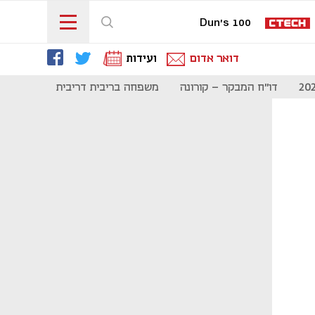
Dun's 100
דואר אדום
ועידות
דו"ח המבקר - קורונה
משפחה בריבית דריבית
תקשורת