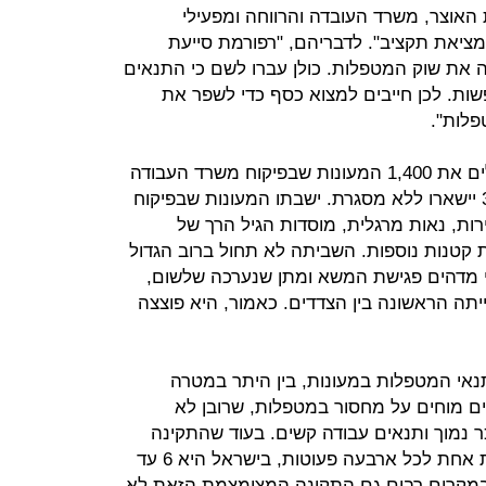
אוצר, משרד העובדה והרווחה ומפעילי
מציאת תקציב". לדבריהם, "רפורמת סייעת
 את שוק המטפלות. כולן עברו לשם כי התנאים
פשות. לכן חייבים למצוא כסף כדי לשפר את
פלות".
מהבוקר משביתים הארגונים המפעילים את 1,400 המעונות שבפיקוח משרד העבודה
והרווחה וכ-100 אלף פעוטות עד גיל 3 יישארו ללא מסגרת. ישבתו המעונות שבפיקוח
ירות, נאות מרגלית, מוסדות הגיל הרך של
ת קטנות נוספות. השביתה לא תחול ברוב הגדול
י מדהים פגישת המשא ומתן שנערכה שלשום,
ייתה הראשונה בין הצדדים. כאמור, היא פוצצה
נאי המטפלות במעונות, בין היתר במטרה
ם מוחים על מחסור במטפלות, שרובן לא
 נמוך ותנאים עבודה קשים. בעוד שהתקינה
במדינות ה-OECD עומדת על מטפלת אחת לכל ארבעה פעוטות, בישראל היא 6 עד
 במקרים רבים גם התקינה המצומצמת הזאת לא