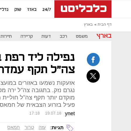
24/7
באזז
שוק
נדל"ן
דף הבית
בארץ
בארץ
משפט
רכב
דעות
קריירה
תיירות
נפילה ליד רפת ב
צה"ל תקף עמדת
אזעקות נשמעו באזורים במועצה 
נגרם נזק. בתגובה צה"ל ירה 
מוקדם יותר תקף צה"ל חוליית 
פעיל בזרוע הצבאית של חמאס 
ynet
17:18
19.07.18
עזה
טרור
חמאס
תגיות: