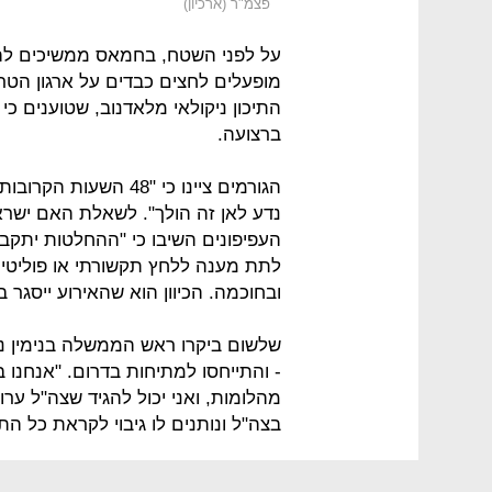
פצמ"ר (ארכיון)
על לפני השטח, בחמאס ממשיכים לה
מופעלים לחצים כבדים על ארגון הטרו
התיכון ניקולאי מלאדנוב, שטוענים 
ברצועה.
הגורמים ציינו כי "48 
נדע לאן זה הולך". לשאלת האם יש
העפיפונים השיבו כי "ההחלטות יתקבלו 
לתת מענה ללחץ תקשורתי או פוליטי 
ובחוכמה. הכיוון הוא שהאירוע ייסגר בצורה ח
שלשום ביקרו ראש הממשלה בנימין נתנ
- והתייחסו למתיחות בדרום. "אנחנו ב
מהלומות, ואני יכול להגיד שצה"ל ערו
בצה"ל ונותנים לו גיבוי לקראת כל ה