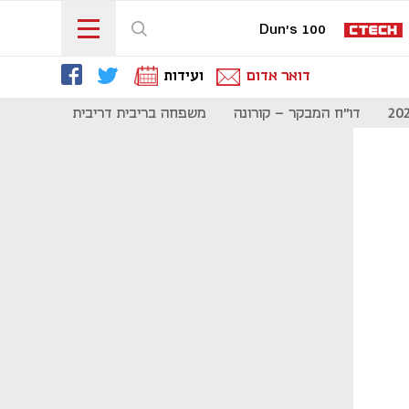
Dun's 100
דואר אדום
ועידות
דו"ח המבקר - קורונה
משפחה בריבית דריבית
תקשורת