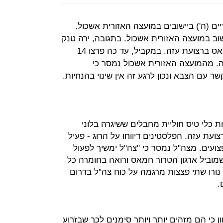
ם (ה') ביישובים במועצה האזורית אשכול.
ב במועצה האזורית אשכול. בתגובה, ירה טנק
של צה"ל לעבר עמדת תצפית של חמאס ברצועת עזה. במקביל, עד כה פרצו 14
. מהמועצה האזורית אשכול נמסר כי
 עם הצבא ונכון לרגע זה אין שינוי בהנחיות.
 כלי טיס חוליית מחבלים ששיגרה בלוני
ת עזה. הפלסטינים דיווחו על הרוג - פעיל
ועים. מצה"ל נמסר כי "צה"ל ימשיך לפעול
שמוביל ארגון הטרור חמאס ורואה בחומרה כל
 נורו שתי פצצות מרגמה על כוח צה"ל בדרום
.
כי הם מזהים יותר ויותר סימנים לכך שבזרוע