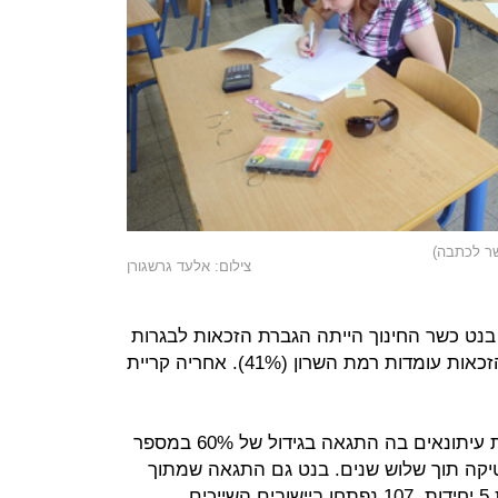
שר לכתבה)
צילום: אלעד גרשגורן
ט כשר החינוך הייתה הגברת הזכאות לבגרות
במתמטיקה 5 יחידות. בראש טבלת הזכאות עומדות רמת השרון (41%). אחריה קריית
בנט כינס לפני שלושה שבועות מסיבת עיתונאים בה התגאה בגידול של 60% במספר
 יחידות במתמטיקה תוך שלוש שנים. בנט גם התגאה שמתוך
185 כיתות חדשות למתמטיקה ברמת 5 יחידות, 107 נפתחו ביישובים השייכים