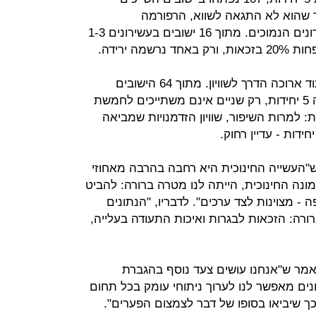
 שהוא לא התגאה לשווא, הרפורמה
במתמטיקה באמת חלחלה גם לעשירונים הנמוכים. מתוך 16 ישובים בעשירונים 1-3
ה ירידה.
עם זאת, אי אפשר להתעלם מכך שעוד ארוכה הדרך לשוויון. מתוך 64 הישובים
האחרונים בדירוג הזכאות למתמטיקה 5 יחידות, רק שניים אינם משתייכים לחמשת
: למרות השיפור, שוויון הזדמנויות שמביאה
"העשייה החינוכית היא רחבה בהרבה מאחוזי
ונה החינוכית, הייתה לנו מטרה ברורה: להביט
- מצוינות לצד ערכים". לדבריו, "הנתונים
ה: הזכאות לבגרות ואיכות התעודה בעלייה,
אמר ש"אנחנו עושים צעד נוסף בהגברת
תונים מאפשר לנו לערוך ניתוחי עומק בכל תחום
 שיביאו בסופו של דבר לצמצום הפערים".