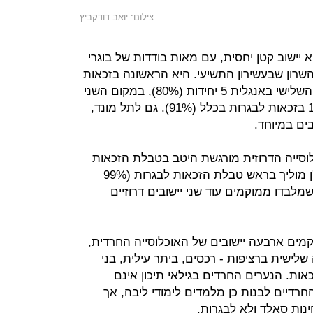
צילום: יואב דודקביץ
א יישוב קטן יחסית, עם מאות בודדות של בוגרי
השרון שבעשירון התשיעי. היא הראשונה בזכאות
למתמטיקה 5 יחידות (41%), במקום השלישי באנגלית 5 יחידות (80%), במקום השני
בבגרות מצטיינת (32%) ובמקום ה-18 בזכאות לבגרות בכלל (91%). גם לתל מונד,
ים במיוחד.
וסייה הדרוזית מורגשת היטב בטבלת הזכאות
לבגרות. לא רק שהישוב הדרוזי בית ג'ן מוליך בראש טבלת הזכאות לבגרות (99%
לבדו ממוקמים עוד שני יישובים דרוזיים
ים ארבעה יישובים של האוכלוסייה החרדית,
שית ברציפות - רכסים, ביתר עילית, בני
ואחרונה מודיעין עילית עם 3% זכאות. הנערים החרדים בגילאי תיכון אינם
חרדיים לבנות כן מלמדים לימודי ליבה, אך
נות סאלד ולא לבגרות.