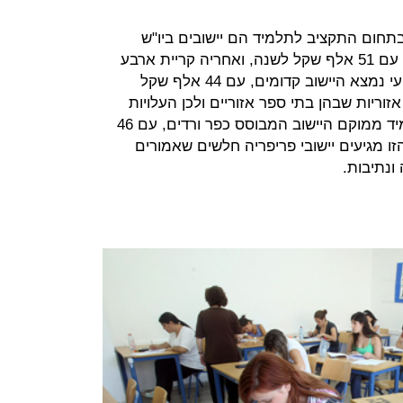
תחום התקציב לתלמיד הם יישובים ביו"ש
ובבקעת הירדן. מעלה אפרים מובילה עם 51 אלף שקל לשנה, ואחריה קריית ארבע
עם 47 אלף שקל לשנה. במקום הרביעי נמצא היישוב קדומים, עם 44 אלף שקל
זוריות שבהן בתי ספר אזוריים ולכן העלויות
שונות. במקום השלישי בתקציב לתלמיד ממוקם היישוב המבוסס כפר ורדים, עם 46
ו מגיעים יישובי פריפריה חלשים שאמורים
ונתיבות.