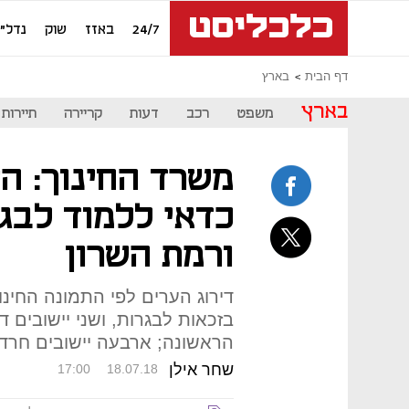
24/7
באזז
שוק
נדל"ן
דף הבית
בארץ
בארץ
משפט
רכב
דעות
קריירה
תיירות
משרד החינוך: ה
כדאי ללמוד לבגר
ורמת השרון
דירוג הערים לפי התמונה החינוכ
בזכאות לבגרות, ושני יישובים ד
הראשונה; ארבעה יישובים חרד
שחר אילן
17:00
18.07.18