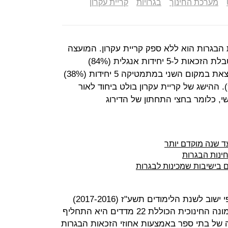
מערכת החינוך
בגרויות
קריית עקרון
ת הבגרות הוא ללא ספק קריית עקרון. המועצה
המקומית שליד צומת בילו מובילה בטבלת הזכאות ל-5 יחידות אנגלית (84%)
ובזכאות לבגרות מצטיינת (44%), נמצאת במקום השני במתמטיקה 5 יחידות (38%)
ובזכאות לבגרות מבין הלומדים (98%). ההישג של קריית עקרון בולט ביחוד לאור
, כלומר בחצי התחתון של הדירוג
 שנה מוקדם יותר
ינות הבגרות
 בישיבות שמכינות לבגרות
כך עולה מנתוני התמונה החינוכית לפי ישוב לשנת הלימודים תשע"ז (2017-2016)
שפירסם היום (ד') משרד החינוך. התמונה החינוכית הכוללת 22 מדדים היא התחליף
 של בתי ספר באמצעות אחוזי הזכאות הבגרות