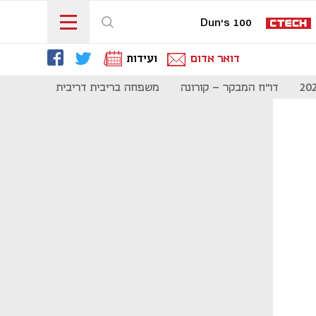
Dun's 100
דואר אדום
ועידות
דו"ח המבקר - קורונה
משפחה בריבית דריבית
תקשורת