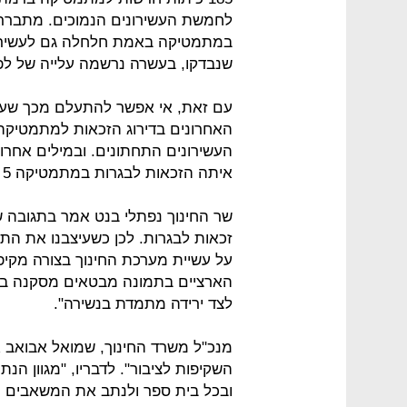
לחמשת העשירונים הנמוכים. מתברר
שנבדקו, בעשרה נרשמה עלייה של לפחות 20% בזכאות, ורק באחד נרשמ
העשירונים התחתונים. ובמילים אחרות
איתה הזכאות לבגרות במתמטיקה 5 יחידות - עדיין רחוק.
שר החינוך נפתלי בנט אמר בתגובה ש
זכאות לבגרות. לכן כשעיצבנו את התמ
על עשיית מערכת החינוך בצורה מקיפה 
הארציים בתמונה מבטאים מסקנה ברור
לצד ירידה מתמדת בנשירה".
מנכ"ל משרד החינוך, שמואל אבואב 
השקיפות לציבור". לדבריו, "מגוון הנ
ובכל בית ספר ולנתב את המשאבים כך