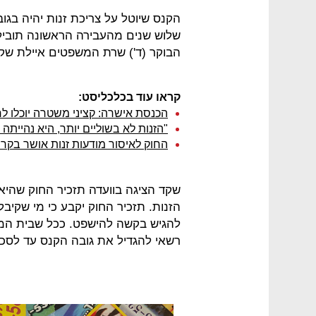
הבוקר (ד') שרת המשפטים איילת שק
קראו עוד בכלכליסט:
הכנסת אישרה: קציני משטרה יוכלו לח
"הזנות לא בשוליים יותר, היא נהייתה 
החוק לאיסור מודעות זנות אושר בקר
שקד הציגה בוועדה תזכיר החוק שהי
הזנות. תזכיר החוק יקבע כי מי שקיב
להגיש בקשה להישפט. ככל שבית המש
רשאי להגדיל את גובה הקנס עד לסכום של 14.4 א