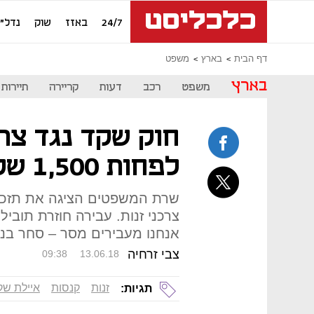
24/7
באזז
שוק
נדל"ן
דף הבית
בארץ
משפט
בארץ
משפט
רכב
דעות
קריירה
תיירות
חוק שקד נגד צרכ
לפחות 1,500 שקלים או טיפול
שרת המשפטים הציגה את תזכי
אנחנו מעבירים מסר – סחר בנש
צבי זרחיה
09:38
13.06.18
זנות
קנסות
איילת שק
תגיות: