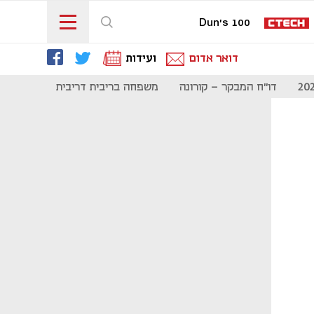
Dun's 100
דואר אדום
ועידות
דו"ח המבקר - קורונה
משפחה בריבית דריבית
תקשורת