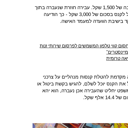
הקנס שיוטל על צריכת זנות יהיה בגובה של 1,500 שקל. עבירה חוזרת שנעברה בתוך
שלוש שנים מהעבירה הראשונה תוביל לקנס בסכום של 3,000 שקל - כך הודיעה
ד בישיבת הוועדה למעמד האישה.
סום קווי טלפון המשמשים לפרסום שירותי זנות
מיינסטרים"
יאה טרומית
א מקדמת להטלת קנסות מנהליים על צרכני
ל את הקנס יוכל לשלם, להגיש בקשת ביטול או
פט יחליט שהעבירה אכן נעברה, הוא יהא
לף שקל.