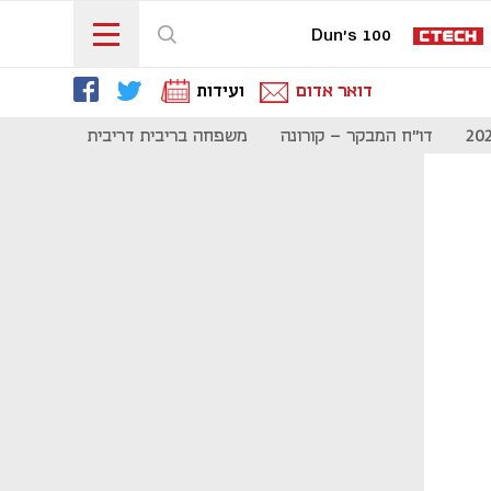
Dun's 100
דואר אדום
ועידות
דו"ח המבקר - קורונה
משפחה בריבית דריבית
תקשורת