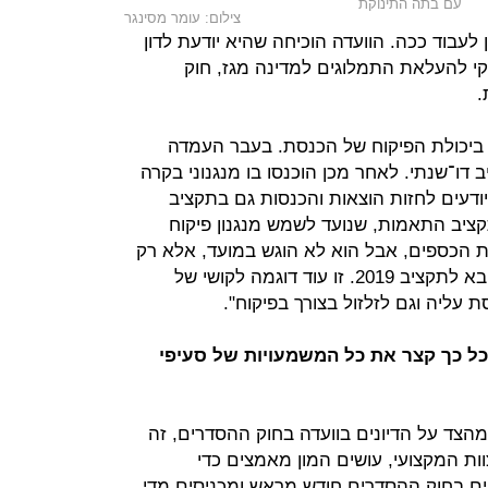
עם בתה התינוקת
צילום: עומר מסינגר
לעבוד ככה. הוועדה הוכיחה שהיא יודעת לדון
קי להעלאת התמלוגים למדינה מגז, חוק
.
 ביכולת הפיקוח של הכנסת. בעבר העמדה
דו־שנתי. לאחר מכן הוכנסו בו מנגנוני בקרה
ודעים לחזות הוצאות והכנסות גם בתקציב
קציב התאמות, שנועד לשמש מנגנון פיקוח
דת הכספים, אבל הוא לא הוגש במועד, אלא רק
לאחר מכן ובמסגרת חוק ההסדרים הבא לתקציב 2019. זו עוד דוגמה לקושי של
ליה וגם לזלזול בצורך בפיקוח".
כל כך קצר את כל המשמעויות של סעיפי
הצד על הדיונים בוועדה בחוק ההסדרים, זה
וות המקצועי, עושים המון מאמצים כדי
נים בחוק ההסדרים חודש מראש ומכניסים מדי