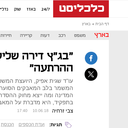
24/7
באזז
שוק
נדל"ן
דף הבית
בארץ
בארץ
משפט
רכב
דעות
קריירה
תיירות
"בג"ץ דירה שליש
ההרתעה"
עו"ד שגית אפיק, היועצת המש
המשמר בלב המאבקים הסוערים
בתפקיד, היא מדברת על המא
צבי זרחיה
17:40
10.06.18
ועדת הכספים
הכנסת
תגיות: