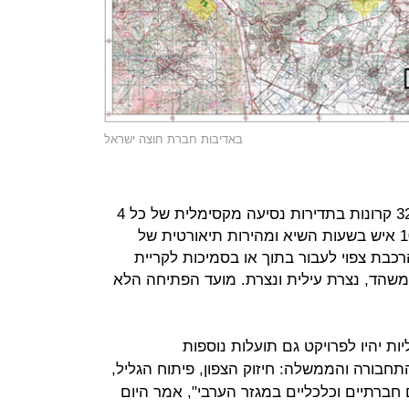
באדיבות חברת חוצה ישראל
בחוצה ישראל מבטיחים שבקו יפעלו 32 קרונות בתדירות נסיעה מקסימלית של כל 4
דקות, עם תחזית נסועה של יותר מ-10 איש בשעות השיא ומהירות תיאורטית של
הרכבת צפוי לעבור בתוך או בסמיכות לקריית
משהד, נצרת עילית ונצרת. מועד הפתיחה הלא
ת יהיו לפרויקט גם תועלות נוספות
חבורה והממשלה: חיזוק הצפון, פיתוח הגליל,
חברתיים וכלכליים במגזר הערבי", אמר היום