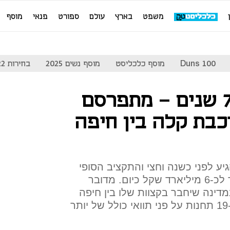
משפט
בארץ
עולם
ספורט
פנאי
מוסף
Duns 100
מוסף כלכליסט
מוסף נשים 2025
בחירות 2022
אחרי עיכוב של 7 שנים - מתפרסם
בת קלה בין חיפה
יע לפני כשנה וחצי והתקציב הסופי
זינק מכ-3 מיליארד שקל במקור לכ-6 מיליארד שקל כיום. מדובר
דינה שיחבר בקצוות שלו בין חיפה
ונצרת ויעצור בדרך לא פחות מ-19 תחנות על פני תוואי כולל של יותר