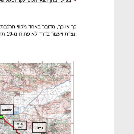
בג"ץ: ייבחן תוואי חלופי לקו הסגול 
כך או כך, מדובר באחד מקווי הרכבת 
ונצרת ויעצור בדרך לא פחות מ-19 תחנות על פני תוואי כולל של יותר מ-40 ק"מ.