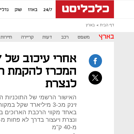
24/7
באזז
שוק
נדל"ן
דף הבית
בארץ
בארץ
משפט
רכב
דעות
קריירה
תיירות
המכרז להקמת רכ
לנצרת
האישור הרשמי של התוכניות הג
באחד מקווי הרכבת הארוכים במ
מ-40 ק"מ