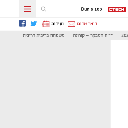
Dun's 100
דואר אדום
ועידות
דו"ח המבקר - קורונה
משפחה בריבית דריבית
תקשורת