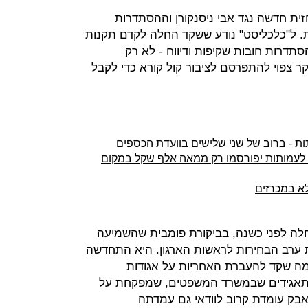
ת חדשה נגד אבי ניסנקורן וההסתדרות
 ל"כלכליסט" נודע ששקד החלה לקדם תקנות
סתדרות חובות שקיפות ודיווח - לא רק
 צפוי להתפרסם לציבור קול קורא כדי לקבל
ת - ברוב של שני שלישים בוועדת הכספים
לעמותות יפורסמו רק ממאה אלף שקל במקום
לא במכרזים
ה לפני כשנה, בביקורת פומבית שהשמיעה
ערב הבחירות לראשות הארגון. היא התחדשה
ה שקד להעברת האחריות על אגודות
התאגידים שבמשרד המשפטים, שמפקחת על
בק עומדת קרוב לוודאי גם עמדתה