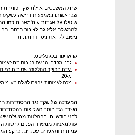
שרת המשפטים איילת שקד פותחת חזי
שבראשותו באמצעות דרישה לשקיפות.
שיטילו על אגודות עות'מאניות כמו הה
לממשלה אלא גם לציבור הרחב. הבוקר
משוב לקראת ניסוח התקנות.
קראו עוד בכלכליסט:
גפני מקדם: מניעת הטבות מס לעמותו
ועדת החוקה החליטה: שמות תורמים 
מ-20
מכה לעמותות: יחויבו לשלם מע"מ מ
המערכה של שקד נגד ההסתדרות החל
השרה נגד חוסר השקיפות בהסתדרות 
לפני חודשיים, בהחלטת ממשלה שיזמ
עות'מאניות ממשרד הפנים לרשות 
עמותות ותאגידים עסקיים. ברקע המא