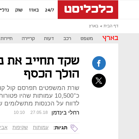
24/7
באזז
שוק
נדל"ן
דף הבית
בארץ
בארץ
משפט
רכב
דעות
קריירה
תיירות
שקד תחייב את ני
הולך הכסף
שרת המשפטים תפרסם קול קורא
כ־10,500 עמותות שהיו פ
לדווח על הכנסות מתשלומים שנ
רחלי בינדמן
10:10
27.05.18
עמותות
שקיפות
אבי 
תגיות: