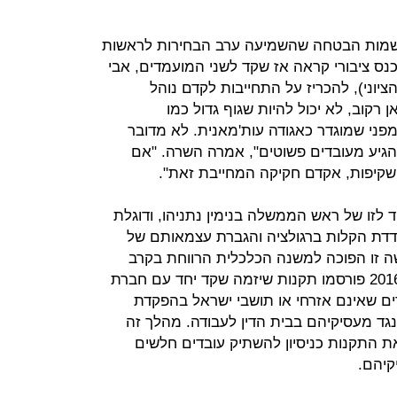
מות הבטחה שהשמיעה ערב הבחירות לראשות
 ציבורי קראה אז שקד לשני המועמדים, אבי
הציוני), להכריז על התחייבות לקדם נוהל
רקוב, לא יכול להיות שגוף גדול כמו
ני שמוגדר כאגודה עות'מאנית. לא מדובר
יע מעובדים פשוטים", אמרה השרה. "אם
קיפות, אקדם חקיקה המחייבת זאת".
לזו של ראש הממשלה בנימין נתניהו, ודוגלת
ת הקלות ברגולציה והגברת עצמאותם של
ה זו הפוכה למשנה הכלכלית הרווחת בקרב
ארגוני והתאגדויות עובדים. באוגוסט 2016 פורסמו תקנות שיזמה שקד יחד עם חברת
דים שאינם אזרחי או תושבי ישראל בהפקדת
גד מעסיקיהם בבית הדין לעבודה. מהלך זה
את התקנות כניסיון להשתיק עובדים חלשים
יהם.