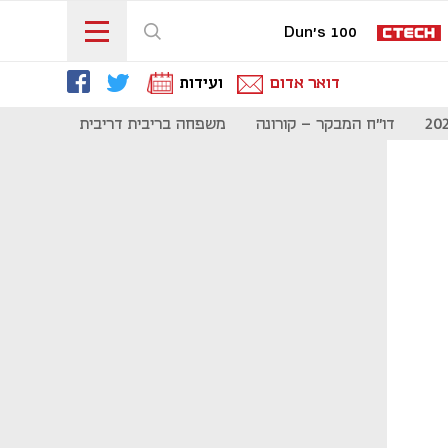
Dun's 100
דואר אדום
ועידות
דו"ח המבקר - קורונה
משפחה בריבית דריבית
תקשורת