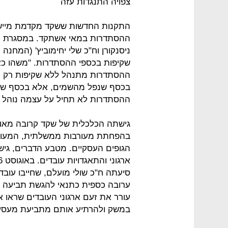
צפויה התנגדות עזה
התקנות החדשות ששקד מקדמת מייש
ההסתדרות במאי אשתקד. במסגרת כנס
ניסנקורן וח"כ שלי יחימוביץ' (המחנה 
שקיפות בכספי ההסתדרות. "משהו כאן 
ההסתדרות מתנהל ללא שקיפות רק מפ
בכסף שנפל מהשמים, אלא בכסף שהג
ההסתדרות לא תחיל על עצמה נוהל ש
גישתה הכלכלית של שקד קרובה מאוד 
בהפחתת מעורבות ממשלתית, המעודד
הגופים העסקיים. מטבע הדברים, גיש
סיעתה ח"כ שולי מועלם, שחייבו עוב
ערובה כספית כתנאי להגשת תביעה נ
עורר את זעם ארגוני העובדים שראו 
במשק ולהרתיע אותם מתביעת מעסיק