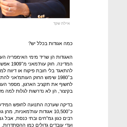
איילת שקד
כמה אגודות בכלל יש?
האגודות הן שריד מימי האימפריה ה
המדינה. ח
להתאגד בלי חובת פיקוח או דיווח ל
ב־1980 שימש החוק העותמ'אני ל
לחשוף את תקציב הארגון, מספר העו
בקיצור, הן לא נדרשות לגלות למה מ
בדיקה שערכה התנועה לחופש המידע
כ־10,500 אגודות עות'מאניות, 
רבים כגון גמ"חים ובתי כנסת, אבל ג
ועדי עובדים גדולים כמו ההסתדרות, 