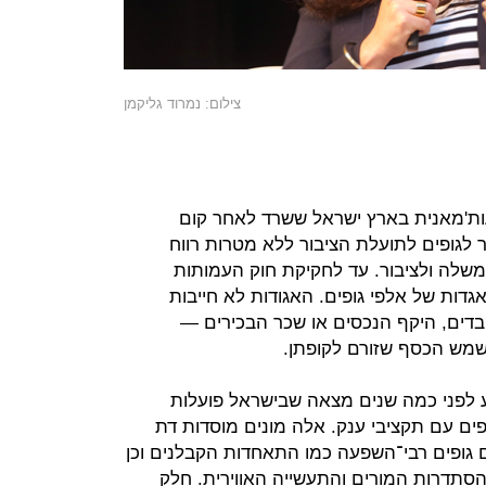
צילום: נמרוד גליקמן
עות'מאנית בארץ ישראל ששרד לאחר קום
וק עות'מאני מ־1909 אפשר לגופים לתועלת הציבור ללא מטרות רווח
ממשלה ולציבור. עד לחקיקת חוק העמותות
התאגדות של אלפי גופים. האגודות לא חייבות
בדים, היקף הנכסים או שכר הבכירים —
שמש הכסף שזורם לקופתן.
 לפני כמה שנים מצאה שבישראל פועלות
מהן גופים עם תקציבי ענק. אלה מונים מוסדות דת
ם גופים רבי־השפעה כמו התאחדות הקבלנים וכן
הסתדרות המורים והתעשייה האווירית. חלק