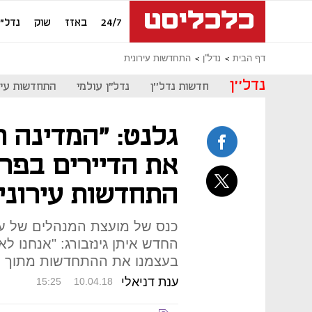
24/7
באזז
שוק
נדל"ן
דף הבית
נדל''ן
התחדשות עירונית
נדל''ן
חדשות נדל''ן
נדל"ן עולמי
התחדשות עיר
גלנט: "המדינה תי
את הדיירים בפר
התחדשות עירוני
כנס של מועצת המנהלים של ענ
החדש איתן גינזבורג: "אנחנו ל
בעצמנו את ההתחדשות מתוך מד
ענת דניאלי
15:25
10.04.18