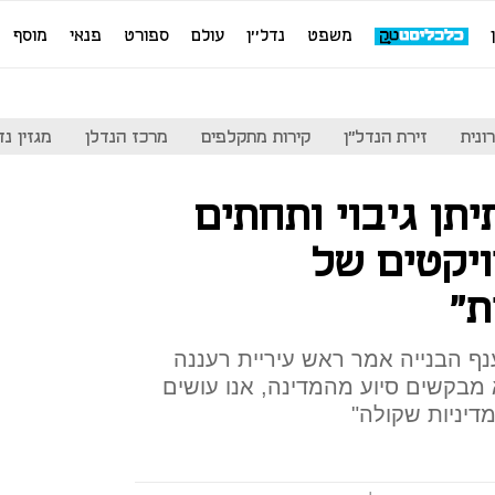
משפט
נדל''ן
עולם
ספורט
פנאי
מוסף
ונית
זירת הנדל"ן
קירות מתקלפים
מרכז הנדלן
מגזין נדל"ן
תן גיבוי ותחתים
ויקטים של
ת"
ף הבנייה אמר ראש עיריית רעננה
א מבקשים סיוע מהמדינה, אנו עושים
יניות שקולה"