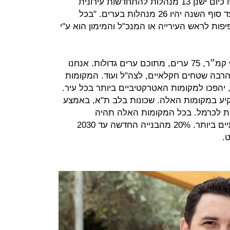
הפרעות, כבר בשנה הנוכחית". לדבריו כיום ישנן 13 מנהלות להתחדשות עירונית
בערים ובקרוב יכנסו 6 נוספות, כך שעד סוף השנה יהיו 26 מנהלות בערים. "בכל
ות לראש העירייה או המנכ"ל והמימון הוא ע"י
״אנו חיים במדינה קטנה, 26-25 אלף קמ״ר, 75 ערים, מתוכם ערים גדולות. אנחנו
ם הרבה שטחים חקלאיים, לצה"ל ועוד. המקומות
 יהפכו למקומות האטרקטיביים ביותר בכל עיר.
שקיע במקומות האלה. שכונות בלב ת"א, באמצע
ות לכרמל. בכל המקומות האלה תהיה
התחדשות עירונית בהיקפים משמעותיים ביותר. 20% מהבנייה החדשה עד 2030
.