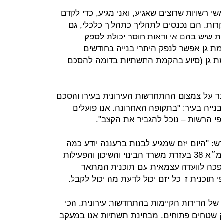
י רשויות שרוצים שאגיע, ואני מגיע, כדי לקדם
ות. הם נכנסים לתהליך כתהליך כלכלי, גם
ות שיש בהם אי ודאות חוסר יכולת לספק
 גן אפשר לנפק היתרי בנייה בחודשים
ת גן (סיוע בהקמת התשתיות בדומה להסכם
יבר על צמצום ההתחדשות העירונית בעירו והסכם
יה בעיר: "בתקופה האחרונה, אנו פועלים
י הרשות – נוכל להגביר את הקצב".
ש: "היום יזם שמגיע לבנות ברעננה יודע כמה
ומה אפשר. יזמנו תוכנית מקומית לתמ״א 38 בעזרת משרד הבינוי והשיכון והפעילות
הפכה לוועדה עצמאית עם תוכנית המתאר
תוכנית זו כל יזם יכול לדעת מה יכול לקבל.
ל הדירות הקיימות בהתחדשות עירונית. הכי
ק שטחים פתוחים. מבחינת תשתיות אנו במעקב