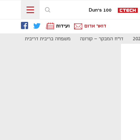
Dun's 100
דואר אדום
ועידות
דו"ח המבקר - קורונה
משפחה בריבית דריבית
תקשורת