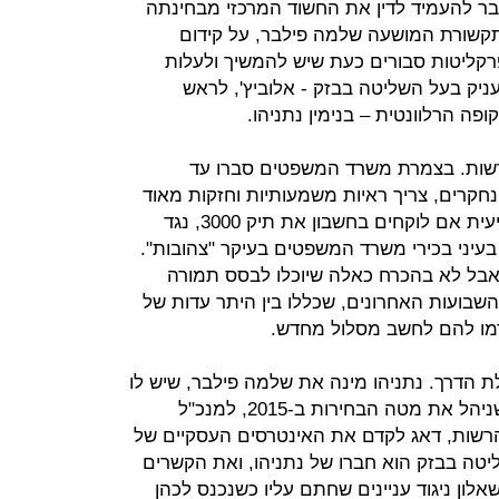
בר להעמיד לדין את החשוד המרכזי מבחינתה
תקשורת המושעה שלמה פילבר, על קידום
קליטות סבורים כעת שיש להמשיך ולעלות
יק בעל השליטה בבזק - אלוביץ', לראש
 הרלוונטית – בנימין נתניהו.
שות. בצמרת משרד המשפטים סברו עד
אחרונה שכל עוד תיקי 1000 ו-2000 נחקרים, צריך ראיות משמעותיות וחזקות מאוד
כדי לפתוח בחקירה שלישית, ואולי רביעית אם לוקחים בחשבון את תיק 3000, נגד
עיני בכירי משרד המשפטים בעיקר "צהובות".
 אבל לא בהכרח כאלה שיוכלו לבסס תמורה
השבועות האחרונים, שכללו בין היתר עדות של
גרמו להם לחשב מסלול מחדש.
ת הדרך. נתניהו מינה את שלמה פילבר, שיש לו
זיקה פוליטית ברורה וגלויה אליו כמי שניהל את מטה הבחירות ב-2015, למנכ"ל
רשות, דאג לקדם את האינטרסים העסקיים של
טה בבזק הוא חברו של נתניהו, ואת הקשרים
ן ניגוד עניינים שחתם עליו כשנכנס לכהן