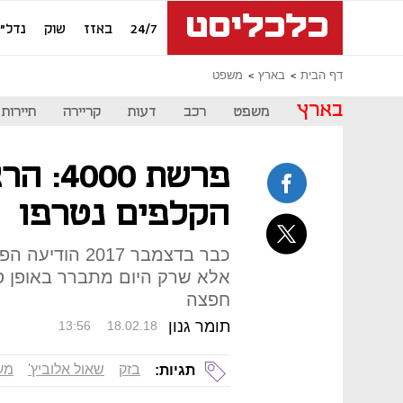
24/7
באזז
שוק
נדל"ן
דף הבית
בארץ
משפט
בארץ
משפט
רכב
דעות
קריירה
תיירות
פרשת 0
הקלפים נטרפו
כבר בדצמבר 017
אלא שרק היום מתברר באופן סו
חפצה
תומר גנון
13:56
18.02.18
בזק
שאול אלוביץ'
מע
תגיות: