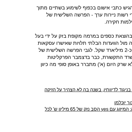
ש כתבי אישום בכפוף לשימוע בשתיים מתוך
י רשות ניירות ערך - הפרשה השלישית של
למות חקירה.
בהוצאת כספים במרמה מקופת בזק על ידי בעל
 מול הוועדות הבלתי תלויות שאישרו עסקאות
בעלי עניין שהיה חפץ בהן בהיקף של כ-2 מיליארד שקל. לגבי הפרשה השלישית של
שרד התקשורת, כבר בדצמבר הפרקליטות
שרק היום (א') מתברר באופן סופי מה כיוון
בניגוד לדיווחיו, בשנה בה לא הצהיר על הזיקה
ר יוכלמן
בעלי מניות בבזק תובעים את החברה: המיזוג עם yes הסב נזק של 65 מיליון ש' לכל