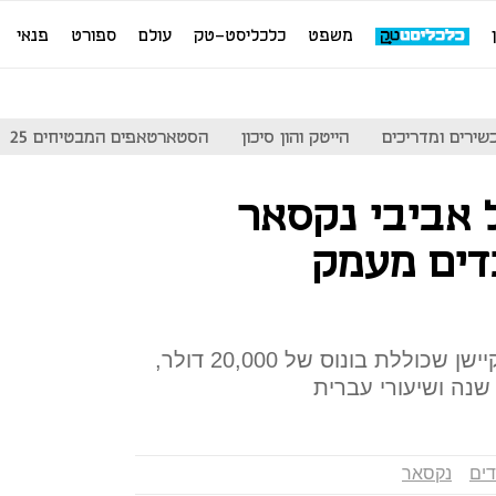
משפט
כלכליסט-טק
עולם
ספורט
פנאי
שירים ומדריכים
הייטק והון סיכון
הסטארטאפים המבטיחים 25
אביבי נקסאר
בדים מעמק
החברה הודיעה על תכנית רילוקיישן שכוללת בונוס של 20,000 דולר,
 שנה ושיעורי עברית
דים
נקסאר