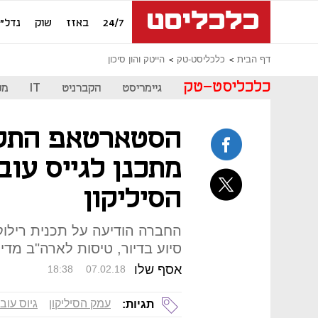
24/7
באזז
שוק
נדל"ן
דף הבית
כלכליסט-טק
הייטק והון סיכון
כלכליסט-טק
גיימריסט
הקברניט
IT
מכ
הסטארטאפ התל 
מתכנן לגייס עו
הסיליקון
סיוע בדיור, טיסות לארה"ב מדי
אסף שלו
18:38
07.02.18
עמק הסיליקון
גיוס עוב
תגיות: