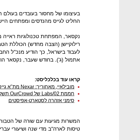
בעיצומו של מחסור בעובדים בעולם 
החליט לגייס מהנדסים ומפתחים היישר 
נקסאר, המפתחת טכנולוגיות ראייה מ
רילוקיישן (הצבה מחדש) הכוללת הטבו
לעבוד בישראל, כך הודיע מנכ"ל הח
אתמול (ג'). בחודש שעבר, נקסאר הודיעה על גיוס של 30 מי
קראו עוד בכלכליסט:
מובילאיי, מאחוריך: Nexar מת"א גייסה 30 מיליון דולר מ-Ibex ועליבאבא
חממת Labs/02 של OurCrowd תשקיע ב-100 סטארט-אפים
סימני אזהרה לסטארט-אפיסטים
טיסות לארה"ב מדי שנה ושיעורי עברי