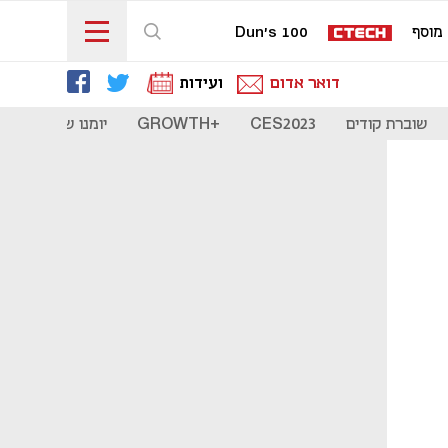
מוסף
Dun's 100
דואר אדום
ועידות
שוברת קודים
CES2023
+GROWTH
יומנו של סטארט