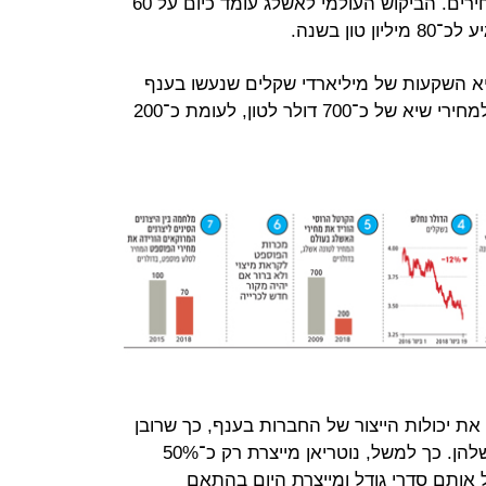
קיים כיום עודף היצע שמוריד את המחירים. הביקוש העולמי לאשלג עומד כיום על 60
טון בשנה.
א השקעות של מיליארדי שקלים שנעשו בענף
בשנים 2008‑2010, אז הגיע האשלג למחירי שיא של כ־700 דולר לטון, לעומת כ־200
ת יכולות הייצור של החברות בענף, כך שרובן
לא מנצלות כיום את מלוא הקיבולת שלהן. כך למשל, נוטריאן מייצרת רק כ־50%
 אותם סדרי גודל ומייצרת היום בהתאם