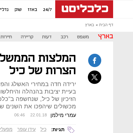
24/7
באזז
שוק
נדל"ן
דף הבית
בארץ
בארץ
משפט
רכב
דעות
קריירה
תיירות
המלצות הממשלה
הצרות של כיל
ירידה חדה במחירי האשלג והפו
בעיית יציבות בהנהלה והיחלשו
הזיכיון של כיל, שנחשפה ב"כל
מכשולים שיהפכו את השנים שנ
עמרי מילמן
06:46
22.01.18
כיל
עידן עופר
מפעלי 
תגיות: