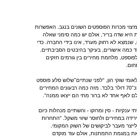
יצוי מכרות הפוספטים השונים בנגב. האפשרות
 היא שדה בריר, אולם יש כמה סימני שאלה
שנמצא לא רחוק מערד, אינו בידי החברה. כדי
ד כמה אישורים, בעיקר בהיבטים הסביבתיים.
וספט, מלחמת מחירים בין גורמים חזקים
חום.
אומי שוקי הון, "לפני שנתיים־שלוש סלע פוספט
נמכר בכ־100 דולר. כיום הוא נמכר בכ־70 דולר בלבד. מזה כמה רבעונים המחירים
ם לאף אחד לא ברור מתי הם ייצאו ממנה".
 ענקיות - סין ומרוקו - והשתיים מנהלות כיום
דה במחירים ולחוסר שיווי משקל. "התחרות
ייצר מעבר לביקושים של השוק המקומי.
ת במגמת התמתנות, אולם עוד מוקדם