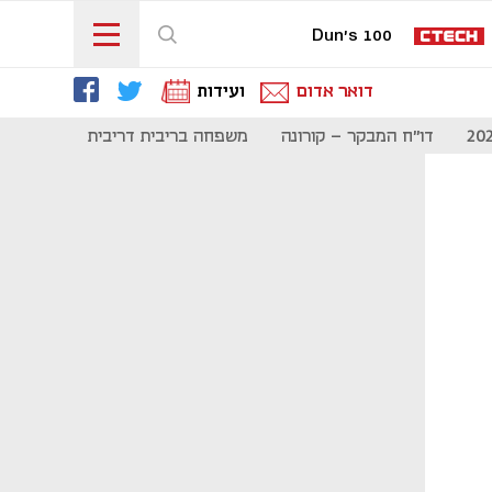
Dun's 100
דואר אדום
ועידות
דו"ח המבקר - קורונה
משפחה בריבית דריבית
תקשורת