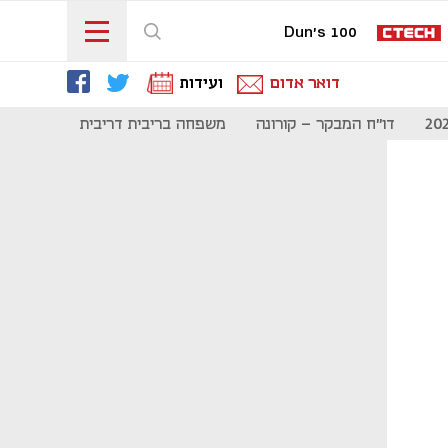
Dun's 100
דואר אדום
ועידות
דו"ח המבקר - קורונה
משפחה בריבית דריבית
תקשורת