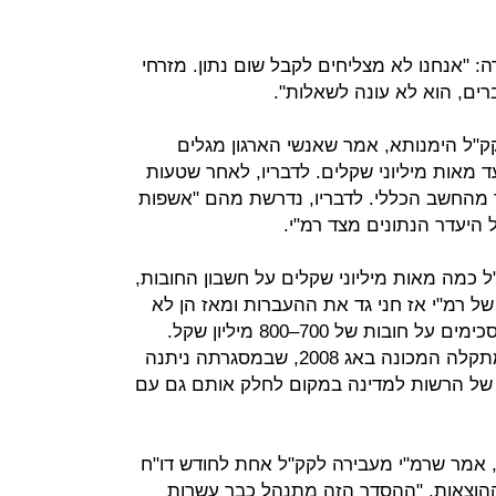
ה: "אנחנו לא מצליחים לקבל שום נתון. מזרחי
ים, הוא לא עונה לשאלות".
ל הימנותא, אמר שאנשי הארגון מגלים
ד מאות מיליוני שקלים. לדבריו, לאחר שטעות
מהחשב הכללי. לדבריו, נדרשת מהם "אשפות
 היעדר הנתונים מצד רמ"י.
 כמה מאות מיליוני שקלים על חשבון החובות,
 רמ"י אז חני גד את ההעברות ומאז הן לא
התחדשו. לטענת חפץ, רמ"י וקק"ל מסכימים על חובות של 700–800 מיליון שקל.
לדבריו, חוב של 50 מיליון שקל נובע מתקלה המכונה באג 2008, שבמסגרתה ניתנה
ספים של הרשות למדינה במקום לחלק אותם גם עם
, אמר שרמ"י מעבירה לקק"ל אחת לחודש דו"ח
ההוצאות. "ההסדר הזה מתנהל כבר עשרות