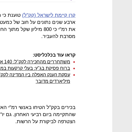
קרן קיימת לישראל (קק"ל)
טוענת כי 
את רמ"י כי 800 מיליון שק
מסרבת להעביר.
קראו עוד בכלכליסט:
משתחררים מהחכירה לקק"ל: 140 אלף יירשמו כבעלים
ברוח פסיקת בג"ץ: בעלי קרקעות במוש
עסקת הענק האפלה בין המדינה לקק"ל:
מיליארדים מדובר
בכירים בקק"ל הטיחו באנשי רמ"י הא
שהתקיימה ביום רביעי האחרון. גם יו
הצטרפה לביקורת על הרשות.