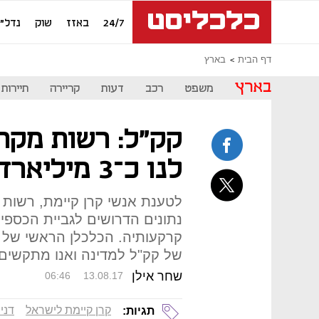
24/7
באזז
שוק
נדל"ן
דף הבית
בארץ
בארץ
משפט
רכב
דעות
קריירה
תיירות
קק"ל: רשות מקר
לנו כ־3 מיליארד שקל
לטענת אנשי קרן קיימת, רשות
נתונים הדרושים לגביית הכספים
קרקעותיה. הכלכלן הראשי של ר
של קק"ל למדינה ואנו מתקשים
שחר אילן
06:46
13.08.17
קרן קיימת לישראל
דני
תגיות: