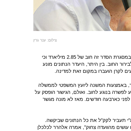
צילום: ענר גרין
בקק"ל טוענים שבמהלך השנים נוצר במסגרת הסדר זה חוב של 2.85 מיליארד וכי
ירור החוב. בין היתר, היעדר הנתונים מונע
ם לקרן הועברו במקום זאת למדינה.
ור, באמצעות המשנה ליועץ המשפטי לממשלה
 לפשרה בנוגע לחוב. ואולם, הגישור הופסק על
לפני כארבעה חודשים. מאז לא מונה מגשר
י תעביר לקק"ל את כל הנתונים שביקשה.
עושים מהוועדה צחוק", אמרה אלהרר לכלכלן