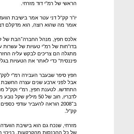
הראשי של רמ"י דוד מזרחי.
יו"ר קק"ל דני עטר אמר בישיבת הוועד
אומר מה שהוא רוצה, הוא מדקלם דבר
אלכס חפץ, מנהל החברה־הבת של קק"
בדו"חות של רמ"י טעויות של עשרות ע
מתגלה הם צריכים לבקש עליה החזר 
פיננסית" כדי לאתר את הטעויות בגלל
חפץ סיפר שבעבר העבירה רמ"י לקק"ל
אבל לפני ארבע שנים עצרה החשבת של
ב־2008 הוראה להעביר עודפי כ
קק"ל.
מזרחי, שנכח גם הוא בישיבת הוועדה
של כל ההכנסות מהקרקעות, בניכוי 