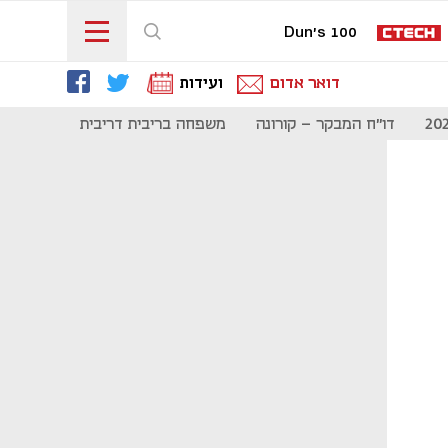
Dun's 100
דואר אדום
ועידות
דו"ח המבקר - קורונה
משפחה בריבית דריבית
תקשורת