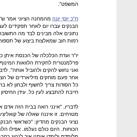
המשפט".
ח"כ יוסי יונה
הבנקים עברו יום לאחר תפקידים לע
נתונים אלה מבינים לבד מה התשובה
רמות חוב שמאלצות ביצוע של תספורו
יו"ר ועדת הכלכלה של הכנסת איתן כ
פרלמנטרית לחקירת הלוואות המינוף 
ואני נחוש להקים ולהוביל אותה". לדב
אחר פעם מוחקים מיליארדים של הציב
כל הסודות צריך לחשוף ולבחון לא בח
חייבת להתבצע לעין כל. עידן החיסיון
לדבריו, "אינני רואה בבית הזה אדם 
מטויחים. זו איננה שאלה של קואליציה
נציגי הבנקים מהדיון: "כשראשי הבנק
הכוחות. היום כולם נעלמו. אפילו ה
מלומדת ולימדו אותנו איך לנהוג כחבר