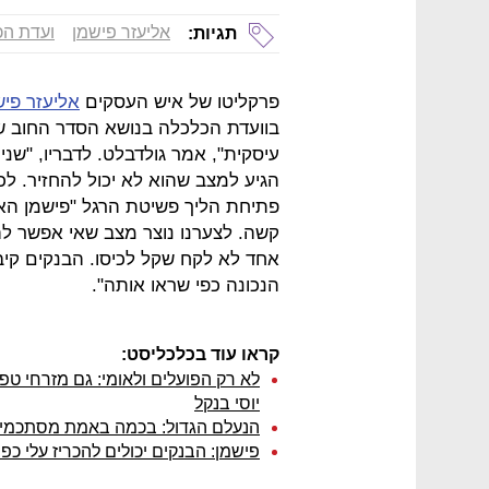
אליעזר פישמן
ועדת הכ
תגיות:
פרקליטו של איש העסקים
אליעזר פיש
בוועדת הכלכלה בנושא הסדר החוב של
עיסקית", אמר גולדבלט. לדבריו, "שנ
הגיע למצב שהוא לא יכול להחזיר. לכ
פתיחת הליך פשיטת הרגל "פישמן האמי
קשה. לצערנו נוצר מצב שאי אפשר לה
אחד לא לקח שקל לכיסו. הבנקים קיבל
הנכונה כפי שראו אותה".
קראו עוד בכלכליסט:
לא רק הפועלים ולאומי: גם מזרחי ט
יוסי בנקל
הנעלם הגדול: בכמה באמת מסתכמים
פישמן: הבנקים יכולים להכריז עלי כפו