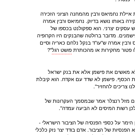
איילת נחמיאס ורבין מהמחנה הציוני הזכירה
רה באותו נושא בדיוק. נחמיאס ורבין אמרה
יש עסקים יצרני. הוא ספקולנט בכספו של
ישמנים. מדובר ברולטה שהבנקים היו הקרופיה
 ורבין אמרה ש"עו"ד בנקל נלחם כאריה וסיים
ו פטור מחקירות או מהכותרת
פושט רגל
"?
 לא מאשים את פישמן אלא את בנק ישראל
 הכסף. פישמן לא שדד עם אקדח. הוא קיבלת
ו צריכים להחזיר".
ים מזל רנצלר אמר שבמסמך העקרונות של
לכן רשות המיסים לא הביעה עמדה".
הימר על כספי הפנסיה של הציבור הישראלי -
הפנסיות של הציבור. אדם בודד יצר נזק כלכלי