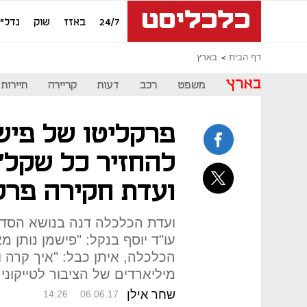
24/7
באזז
שוק
נדל"ן
דף הבית
בארץ
בארץ
משפט
רכב
דעות
קריירה
תיירות
פרקליטו של פיש
להחזיר כל שקל";
ועדת חקירה פרל
ועדת הכלכלה דנה בנושא הסדר
עו"ד יוסף בנקל: "פישמן נותן מ
הכלכלה, איתן כבל: "איך קרה
מיליארדים של הציבור לטייקוני
שחר אילן
14:26
06.06.17