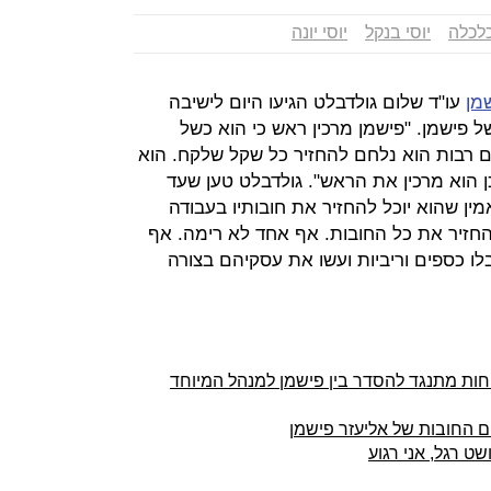
לכלה
יוסי בנקל
יוסי יונה
מן
עו"ד שלום גולדבלט הגיעו היום לישיבה
 פישמן. "פישמן מרכין ראש כי הוא כשל
ים רבות הוא נלחם להחזיר כל שקל שלקח. הוא
ן הוא מרכין את הראש". גולדבלט טען שעד
ן שהוא יוכל להחזיר את חובותיו בעבודה
חזיר את כל החובות. אף אחד לא רימה. אף
ו כספים וריביות ועשו את עסקיהם בצורה
פחות מתנגד להסדר בין פישמן למנהל המיוחד
 החובות של אליעזר פישמן
שט רגל, אני רגוע