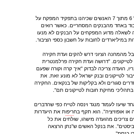
מהמחנה הציוני אמר ש" 6 מתוך 7 האנשים שכיהנו בתפקיד המפקח על
בוד באחד מהבנקים המסחריים. כאשר רואים
 לשאלה מדוע המפקחים על הבנקים לא מנעו
ת במיליארדים לחובות על חשבון כספי הציבור.
בל מהמחנה הציוני דרש להקים ועדת חקירה
לטייקונים. "דרושה ועדת חקירה פרלמנטרית
ריו, הועדה צריכה לבדוק "איך קרה וקורה שפעם
ור לטייקונים ובנק ישראל לא מונע זאת. את
דרים סגורים ולא בקליקות של בנקאים. החקירה
 בתהליכי מחיקת חובות לטייקונים תם".
אחד שיעז לעמוד מנגד וינסה לטייח כפי שהדברים
 או אופוזיציה". הוא תקף בח
ריפו
ת את היעדרות
ים צריכים מהועדה מישהו, שולחים את כל
לוביסטים". את בנקל האשים ש"נתן הרצאה
י כנסת".