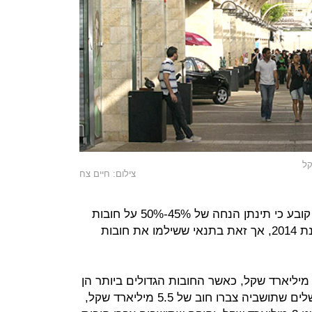
צילום: חיים צח
המבצע, שיזם שר הפנים אריה דרעי, קובע כי תינתן הנחה של 45%-50% על חובות
ארנונה שצברו תושבים ועסקים עד שנת 2014, אך זאת בתנאי ששילמו את חובות
ך החובות עד היום עומדים על כ-30 מיליארד שקל, כאשר החובות הגדולים ביותר הן
באופן טבעי של הערים הגדולות - ירושלים שתושביה צברו חוב של 5.5 מיליארד שקל,