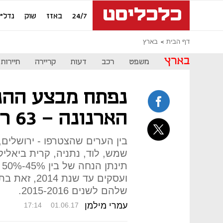
24/7
באזז
שוק
נדל"ן
דף הבית
בארץ
בארץ
משפט
רכב
דעות
קריירה
תיירות
נפתח מבצע ההנח
הארנונה - 63 רשויות כבר הצטרפו
בין הערים שהצטרפו - ירושלים, 
שמש, לוד, נתניה, קרית ביאליק
ת
ועסקים עד שנ
שלהם לשנים 2015-2016.
עמרי מילמן
17:14
01.06.17