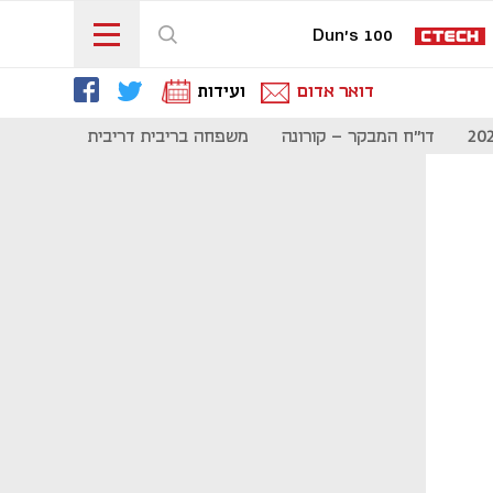
Dun's 100
דואר אדום
ועידות
דו"ח המבקר - קורונה
משפחה בריבית דריבית
תקשורת