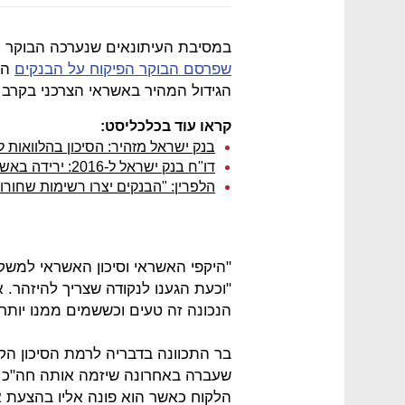
במסיבת העיתונאים שנערכה הבוקר (ד'
שפרסם הבוקר הפיקוח על הבנקים
הז
הגידול המהיר באשראי הצרכני בקרב 
קראו עוד בכלכליסט:
בנק ישראל מזהיר: הסיכון בהלוואות 
דו"ח בנק ישראל ל-2016: ירידה באשראי הבנקים לחברות גדולות
הלפרין: "הבנקים יצרו רשימות שחורו
"היקפי האשראי וסיכון האשראי למשקי
"וכעת הגענו לנקודה שצריך להיזהר. 
הנכונה זה טעים וכששמים ממנו יותר 
בר התכוונה בדבריה לרמת הסיכון הק
שעברה באחרונה שיזמה אותה חה"כ זה
הלקוח כאשר הוא פונה אליו בהצעת 