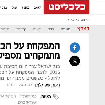
24/7
באזז
שוק
נדל"ן
דף הבית
בארץ
בארץ
משפט
רכב
דעות
קריירה
תיירות
המפקחת על הבנק
מתמקחים מספיק 
בנק ישראל ערך היום מסיבת עי
2016. לדברי המפקחת על הב
לאוכל - כששמים ממנו יותר מדי
רעות שפיגלמן
13:07
24.05.17
בנק ישראל
הפיקוח על
תגיות:
אשראי צרכני