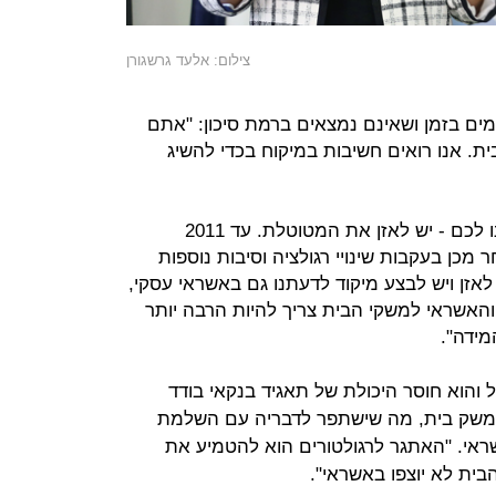
צילום: אלעד גרשגורן
ם בזמן ושאינם נמצאים ברמת סיכון: "אתם
ת. אנו רואים חשיבות במיקוח בכדי להשיג
בר פנתה לבנקים ואמרה: המסר שלנו לכם - יש לאזן את המטוטלת. עד 2011
מכן בעקבות שינויי רגולציה וסיבות נוספות
לאזן ויש לבצע מיקוד לדעתנו גם באשראי עסקי,
והאשראי למשקי הבית צריך להיות הרבה יותר
מידה".
 והוא חוסר היכולת של תאגיד בנקאי בודד
משק בית, מה שישתפר לדבריה עם השלמת
ראי. "האתגר לרגולטורים הוא להטמיע את
בית לא יוצפו באשראי".