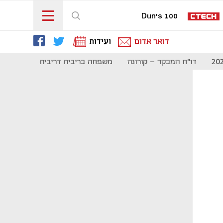
Dun's 100
דואר אדום
ועידות
דו"ח המבקר - קורונה
משפחה בריבית דריבית
תקשורת