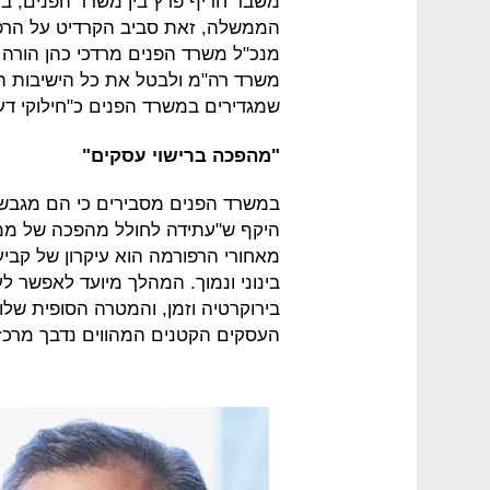
משבר חריף פרץ בין משרד הפנים, בר
הממשלה, זאת סביב הקרדיט על הרפור
מנכ"ל משרד הפנים מרדכי כהן הורה
משרד רה"מ ולבטל את כל הישיבות ה
שמגדירים במשרד הפנים כ"חילוקי דע
"מהפכה ברישוי עסקים"
במשרד הפנים מסבירים כי הם מגבשי
היקף ש"עתידה לחולל מהפכה של ממש
מאחורי הרפורמה הוא עיקרון של קביעת
בינוני ונמוך. המהלך מיועד לאפשר לע
בירוקרטיה וזמן, והמטרה הסופית של
העסקים הקטנים המהווים נדבך מרכז