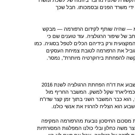
שורת שלפיו מדובר ביוזמה של לשכת ומשרד
די משרד הפנים ובסמכותו. חבל שכך
מ — שהיה שותף לקידום הרפורמה — מבקש
 של שיפור הרגולציה. עוד טוענים שם כי
מקצועית ורק בידיהם הכלים לטפל בסוגיה. כמו
וביל את הרפורמה לטובת צמיחת העסקים
קשה להפחתת בירוקרטיה מיותרת", נמסר.
ראש הממשלה בנימין נתניהו הציג השבוע את דו"ח הפחתת הרגולציה לשנת 2016
 כמיליארד שקל למשק. המשבר החריף מול
, הוא כבר המשבר השני בתוך זמן קצר שדו''ח
וע הוא הצליח להרגיז את אנשי כולנו.
ת מסכום החיסכון נובעת מהרפורמה המקיפה
ר משה כחלון ובלי כולנו המפלגות המסורתיות