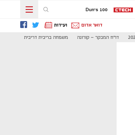
Dun's 100
דואר אדום
ועידות
דו"ח המבקר - קורונה
משפחה בריבית דריבית
תקשורת