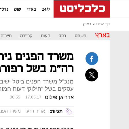
24/7
באזז
שוק
נדל"ן
דף הבית
בארץ
בארץ
משפט
רכב
דעות
קריירה
תיירות
משרד הפנים נית
רה"מ בשל רפורמ
מנכ"ל משרד הפנים ביטל ישיבו
עסקים בשל "חילוקי דעות חמור
אדריאן פילוט
06:55
17.05.17
אריה דרעי
משרד הפני
תגיות: