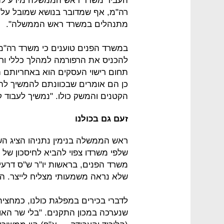
העביר משרד ראש הממשלה מידע לתק
רה"מ, אף שמדובר בנושא שמובל על י
מתנהלים במשרד ראש הממשלה".
במשרד הפנים טוענים כי משרד רה"
להכניס את הרפורמה למהלך כללי ורחב
תחום רישוי העסקים הוא באחריותם ה
כן הם אומרים שבכוונתם להמשיך לה
הקטנים והמשק כולו. "נמשיך לעבוד 
זעם גם בכולנו
שלפי משרדו צפוי להביא לחיסכון של
משרד הפנים, בראשות יו''ר ש''ס דרעי
שלא נראה משמעותי מצליח לייצר. השב
לדברי בכירים במפלגת כולנו, כמחצי
שנערכה במכון התקנים. "בלי שר האוצ