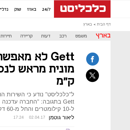
24/7
באזז
שוק
נדל"ן
דף הבית
בארץ
בארץ
משפט
רכב
דעות
קריירה
תיירות
Gett לא מאפש
ק"מ
ל"כלכליסט" נודע כי השירות ה
Gett בתגובה: "החברה עדכ
ל-10 קילומטרים והחל מ-60 דקות מהמועד הנדרש"
ליאור גוטמן
17:24
02.04.17