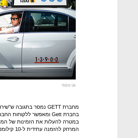
גט טקסי
מחברת GETT נמסר בתגובה 
בחברת Gett ומאפשר ללקוחו
במטרה להעלות את הזמינות של המונ
המרחק להזמנה עתידית ל-10 קילומטרים והחל מ-60 דקות מהמועד הנדרש".