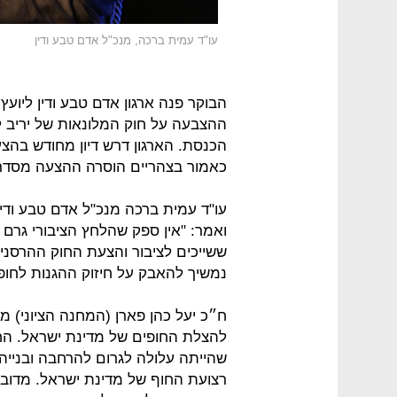
עו"ד עמית ברכה, מנכ"ל אדם טבע ודין
הבוקר פנה ארגון אדם טבע ודין ליו
ההצבעה על חוק המלונאות של יריב לו
הכנסת. הארגון דרש דיון מחודש בהצ
כאמור בצהריים הוסרה ההצעה מסדר 
עו"ד עמית ברכה מנכ"ל אדם טבע ודי
ואמר: "אין ספק שהלחץ הציבורי גרם
ששייכים לציבור והצעת החוק ההרסני
נמשיך להאבק על חיזוק ההגנות לחופי
ח״כ יעל כהן פארן (המחנה הציוני) מ
להצלת החופים של מדינת ישראל. הח
שהייתה עלולה לגרום להרחבה ובנייה 
רצועת החוף של מדינת ישראל. מדוב