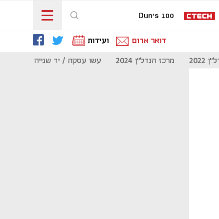
Dun's 100
דואר אדום
ועידות
 2022
מרכז הנדל"ן 2024
עשו עסקה / יד שנייה
מוסף נדל