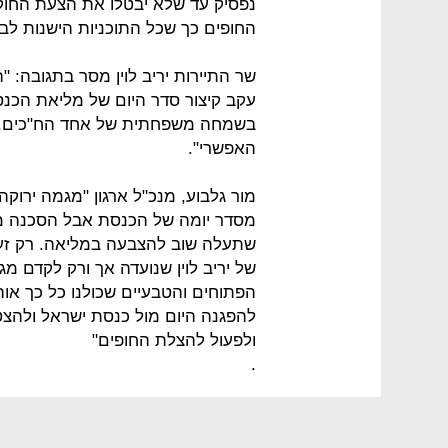
נפסיק עד שלא יבטלו את הצעת החוק ל
החופים כך שכל התוכניות הישנות לבני
שר התיירות יריב לוין מסר בתגובה: "
עקב קיצור סדר היום של מליאת הכנ
בשמחה משפחתית של אחד הח"כים. 
האפשרי".
מור גלבוע, מנכ"ל ארגון "מגמה ירוק
מסדר יומה של הכנסת אבל הסכנה ממש
שתעלה שוב להצבעה במליאה. רק זעקה
של יריב לוין שנועדה אך ורק לקדם מג
הפתוחים והטבעיים שכולנו כל כך אוה
להפגנה היום מול כנסת ישראל ולהצט
ולפעול להצלת החופים"
.