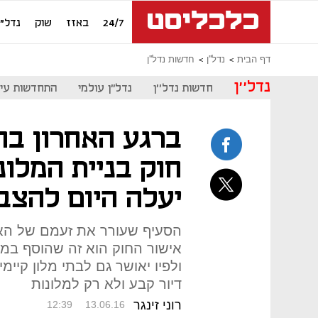
24/7
באזז
שוק
נדל"ן
דף הבית
נדל''ן
חדשות נדל''ן
נדל''ן
חדשות נדל''ן
נדל"ן עולמי
התחדשות עיר
ברגע האחרון בה
חוק בניית המלונ
יעלה היום להצב
הסעיף שעורר את זעמם של האר
אישור החוק הוא זה שהוסף במח
דיור קבע ולא רק למלונות
רוני זינגר
12:39
13.06.16