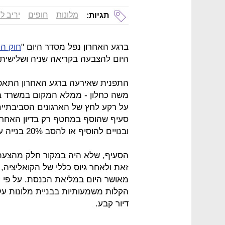
מלונות
חופים
יריב לוי
תגיות:
ברגע האחרון נפל מסדר היום "
חוק המ
היום להצבעה בקריאה שניה ושלישית
התפנית שאירעה ברגע האחרון התאפ
משה כחלון - ממלא המקום במשרד במ
על רקע לחץ של הארגונים הסביבתיים
סעיף שהוסף במחטף רק בדיון האחרון 
ובנויים להוסיף או להסב 20% בנייה עבור דיור קבע ולא רק להלנה כבתי מלון.
הסעיף, שלא היה במקור חלק מהצעת 
זאת ולאחר גיוס כללי של הקואליציה,
מאושר היום במליאת הכנסת. על פי הה
הקלות משמעותיות בבניית מלונות על ק
דיור קבע.