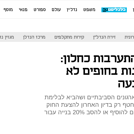
משפט
נדל''ן
עולם
ספורט
פנאי
מוסף
ונית
זירת הנדל"ן
קירות מתקלפים
מרכז הנדלן
מגזין נדל"ן
תערבות כחלון:
ות בחופים לא
עה
גונים הסביבתיים ושהביא לבלימת
טף רק בדיון האחרון להצעת החוק
ולפיו יאושר גם לבתי מלון קיימים להוסיף או להסב 20% בנייה עבור