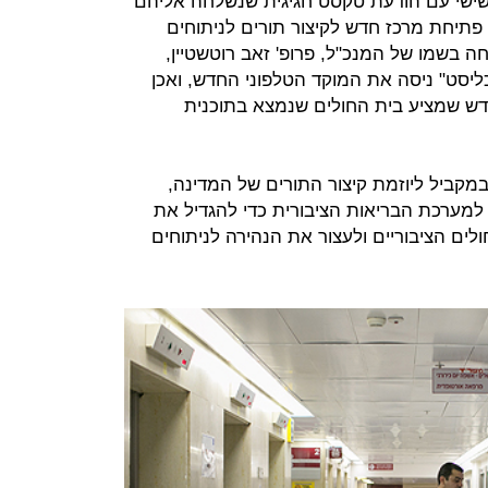
שישי עם הודעת טקסט חגיגית שנשלחה אליהם
תיחת מרכז חדש לקיצור תורים לניתוחים
חה בשמו של המנכ"ל, פרופ' זאב רוטשטיין,
ליסט" ניסה את המוקד הטלפוני החדש, ואכן
ש שמציע בית החולים שנמצא בתוכנית
מקביל ליוזמת קיצור התורים של המדינה,
 כ־900 מיליון שקל למערכת הבריאות הציבורית כדי להגדיל את
ים הציבוריים ולעצור את הנהירה לניתוחים