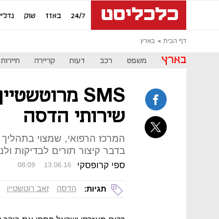
24/7
באזז
שוק
נדל"ן
דף הבית
בארץ
בארץ
משפט
רכב
דעות
קריירה
תיירות
SMS מרוטשטיי
שירותי הדסה
המרכז הרפואי, שמצוי בתהליך
בדבר קיצור תורים לבדיקות ולנ
ספי קרופסקי
08:09
13.06.16
הדסה
זאב רוטשטיין
תגיות: