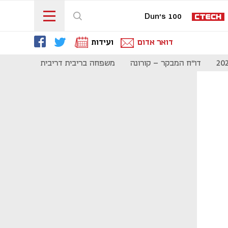
Dun's 100
דואר אדום
ועידות
דו"ח המבקר - קורונה
משפחה בריבית דריבית
תקשורת