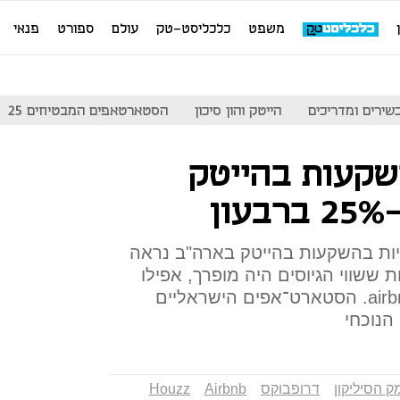
משפט
כלכליסט-טק
עולם
ספורט
פנאי
שירים ומדריכים
הייטק והון סיכון
הסטארטאפים המבטיחים 25
שקעות בהייטק
ן
יות בהשקעות בהייטק בארה"ב נראה
 ששווי הגיוסים היה מופרך, אפילו
אצל חברות כמו דרופבוקס ו-airbnb. הסטארט־אפים הישראליים
הנוכחי
ק הסיליקון
דרופבוקס
Airbnb
Houzz