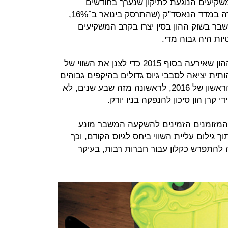
קיעים הנוגעת לתיקון שנערך בחודשים
האחרונים בשוק הציבורי. הירידה החדה במדד הנאסד"ק (שהתרסק בינואר ב־16%,
ספיק לעלות בכ־15%) והמשבר בשוק ההון בסין יצרו בקרב המשקיעים
ות היה גבוה מדי.
משקיעים השתמשו בירידה של שוקי ההון שאירעה בסוף 2015 כדי לצנן את השווי של
תית יציאה לסבבי גיוס גדולים בהיקפים גבוהים
מ־100 מיליון דולר. למעשה, ברבעון הראשון של 2016, לראשונה מזה שבע שנים, לא
רן הון סיכון להנפקה בניו יורק.
מזומנים הזמינים להשקעה המשבר מונע
 גילום עליית השווי ביחס לגיוס הקודם, וכך
ה להתפרש כקלון עבור חברות רבות, בעיקר