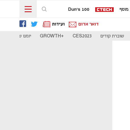
מוסף
Dun's 100
דואר אדום
ועידות
שוברת קודים
CES2023
+GROWTH
יומנו של סטארט