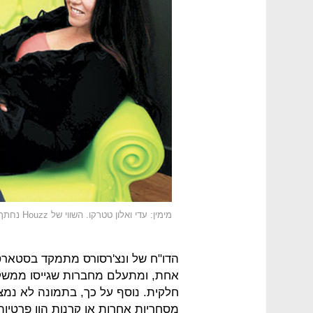
מימין: עדי ואלון טטרקו. השווי של Houzz נחתך
הדו"ח של ונצ'רסורס מתמקד בסטארט־
אחת, ומתעלם מחברות שגייסו ממשקיע
חלקית. נוסף על כך, בתמונה לא נמ
מסחריות אחרות או קרנות הון פרטיות