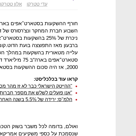
עדי טטרקו
אלון טטרקו
חורף ההשקעות בסטארט־אפים בארצו
ניכרת של 25% בהשקעות בס
ברבעון מאז התפוצצה בועת הדוט.קום
סטארט־אפים באר
2000, אז היה סכום ההשקעות בסטארט־אפים 94 מיליארד דולר.
קראו עוד בכלכליסט:
"ההייטק הישראלי כבר לא זז מהר מס
"אנו פועלים לשלש את מספר חברות ה
הלמ"ס: ירידה של 5.5% בשנה האחרונה בייצור של ענף ההייטק
ואולם, בדומה לכל משבר בשוק הטכנול