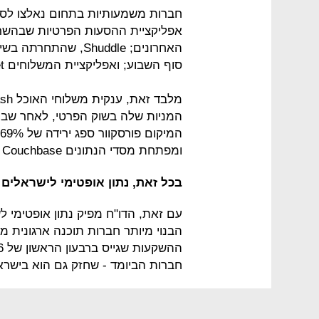
אפליקציית ההסעות הפרטיות שבהשר
האחרונים; Shuddle, 
סוף השבוע; ואפליקציית המשלוחים SpoonRocket, שנסגרה בחודש שעבר.
המניות שלה בשוק הפרטי, לאחר שביקשה
ומפתחת מסדי הנתונים Couchbase גייסה 30 מיליון דולר ושווייה ירד ב־40%.
בכל זאת, נתון אופטימי לישראלים
עם זאת, הדו"ח מפיק נתון אופטימי 
הבנוי מיותר חברות תוכנה ארגונית מ
חברות הביומד - שחזק גם הוא בישראל - צמח 