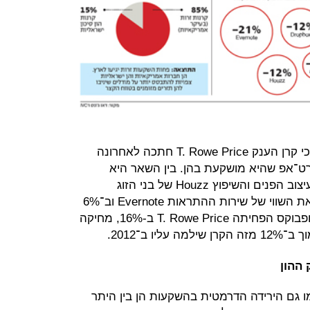
רק אתמול חשף "הוול סטריט ג'ורנל" כי קרן הענק T. Rowe Price חתכה לאחרונה
ארט־אפ שהיא מושקעת בהן. בין השאר היא
הפחיתה בכ־12% את שוויו של אתר עיצוב הפנים והשיפוץ Houzz של בני הזוג
הישראלים עדי ואלון טטרקו, ב־21% את השווי של שירות ההתראות Evernote וב־6%
את השווי של airbnb. את שוויו של דרופבוקס הפחיתה T. Rowe Price ב-16%, מחיקה
 ב־2012.
ההון
ו גם הירידה הדרמטית בהשקעות הן בין היתר