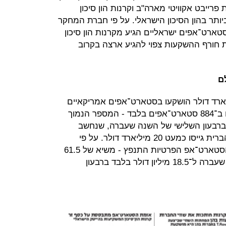
פרייבט אקוויטי מארה"ב וקרנות הון סיכון
ותר בהון הסיכון הישראלי. על פי חברת המחקר
 מההון שגייסו סטארט־אפים ישראליים הגיע מקרנות הון סיכון
ת חורף ההשקעות צפוי להגיע ארצה בקרוב
ו"ח של ונצ'רסורס, 13.9 מיליארד דולר הושקעו בסטארט־אפים אמריקאיים
ברבעון הראשון של 2016. הם הושקעו ב־884 סטארט־אפים בלבד - המספר הנמוך
 ברבעון השלישי של השנה שעברה, שנחשב
לרבעון שיא, סטארט־אפים בארצות הברית גייסו כמעט 20 מיליארד דולר. על פי
הדו"ח, גם השווי החציוני של חברות הסטארט־אפ הפרטיות התנפץ - משיא של 61.5
מיליון דולר ברבעון השלישי של השנה שעברה ל־18.5 מיליון דולר בלבד ברבעון