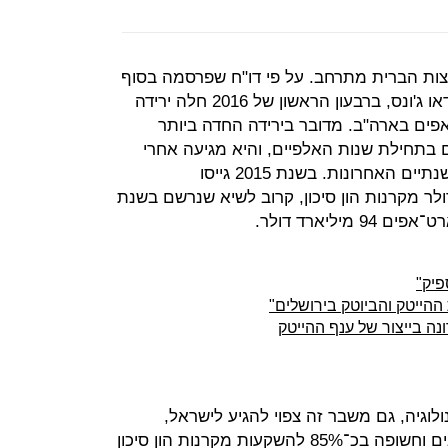
ת הברית מתרחב. על פי דו"ח שפרסמה בסוף
השבוע חברת המחקר ונצ'רסורס של דאו ג'ונס, ברבעון הראשון של 2016 חלה ירידה
טארט־אפים בארה"ב. מדובר בירידה החדה ביותר
 בתחילת שנות האלפיים, והיא מגיעה אחרי
עלייה מטאורית בהשקעות במהלך השנתיים האחרונות. בשנת 2015 גייסו
ה"ב 75 מיליארד דולר מקרנות הון סיכון, קרוב לשיא שנרשם בשנת
פיק"
הייטק והביוטק בירושלים"
וגיה, גם משבר זה צפוי להגיע לישראל,
שנסמכת על כספי משקיעים אמריקאים וחשופה בכ־85% להשקעות מקרנות הון סיכון