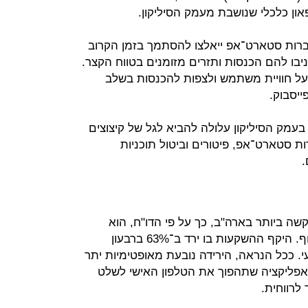
און כלכלי שנושבת מעמק הסיליקון.
חברות סטארט־אפ ייאלצו להסתמך בזמן הקרוב
יבו להם הכנסות ותזרים מזומנים בטווח הקצר.
ל חוויית משתמש ולצפות להכנסות בשלב
יסבוק.
עמק הסיליקון עלולה להביא לגל של קיצוצים
ת סטארט־אפ, פיטורים וביטול תוכניות
.
ה ביותר בארה"ב, כך על פי הדו"ח, הוא
אפליקציות המשלוחים וכלכלת השיתוף. היקף ההשקעות בו ירד ב־63% ברבעון
. ככל הנראה, הירידה נובעת מאופטימיות יתר
אפליקציה שתהפוך את הטלפון האישי לשלט
לרווחית.