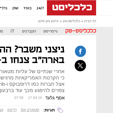
24/7
באזז
שוק
נדל"ן
דף הבית
כלכליסט-טק
הייטק והון סיכון
כלכליסט-טק
גיימריסט
הקברניט
IT
מכ
ניצני משבר? הה
בארה"ב צנחו ב-25% ברבעו
אחרי שנתיים של עליות מטאור
כי הקרנות האמריקאיות מרגישות
צפויים להיפגע מכך עוד ברבעון 
אסף גלעד
07:00
17.04.16
סטארט אפ
הייטק
עמ
תגיות: