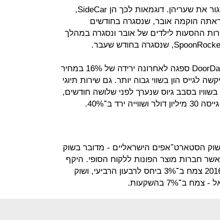
חברות משמעותיות בתחום נאלצו לסגור את שעריהן. דוגמאות לכך הן SideCar,
אתה הוקמה אובר, שנסגרה בחודשים
שהתחרתה בשירות ההסעות לילדים של אובר ונסגרה במהלך
מלבד זאת, ענקית משלוחי האוכל DoorDash ספגה לאחרונה ירידה של 16% במחיר
 לגייס הון בשווי גבוה יותר. גם שירות תיוגי
המיקום פורסקוור ספג ירידה של 69% בשוויו בסבב גיוס שנערך לפני שלושה חודשים,
לשוק הסטארט־אפים הישראליים - מדובר בשוק
אשר חברות מוצר הפונות ללקוח הסופי. היקף
ההשקעות שגייס ברבעון הראשון של 2016 צמח ב־3% ביחס לרבעון הרביעי, ושוק
ב־7% בהשקעות.