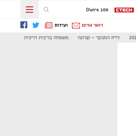
Dun's 100
דואר אדום
ועידות
דו"ח המבקר - קורונה
משפחה בריבית דריבית
תקשורת