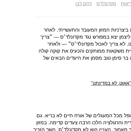
יאות
מקדונלדס
לחם לבן
צרניות המזון המעובד והתעשייתי. לאחר
יצמן יצא במפורש נגד מקדונלד׳ס — ״צריך
ו. לא צריך לאכול מקדונלד׳ס״ — ולאחר
יית משקאות ממותקים והכעיס את קוקה קולה
בר סימן טוב מסמן את היעדים הבאים של
אאוט, לא במדינתנו"
פל מכל המעגלים של אורח חיים לא בריא. גם
ית והרגולציה הלכו הרבה צעדים קדימה. במזון
מאחור. העניין הוא לא מקדונלד׳ס, השר הזכיר