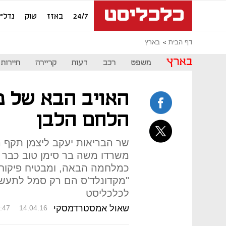
24/7
באזז
שוק
נדל"ן
דף הבית
בארץ
בארץ
משפט
רכב
דעות
קריירה
תיירות
האויב הבא של מ
הלחם הלבן
שר הבריאות יעקב ליצמן תקף ר
משרדו משה בר סימן טוב כבר 
כמלחמה הבאה, ומבטיח פיקוח
"מקדונלד'ס הם רק סמל לתעשי
לכלכליסט
שאול אמסטרדמסקי
:47
14.04.16