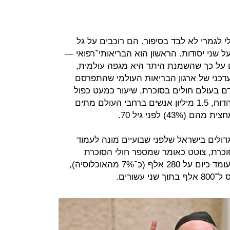
 לגמרי לא לבד בסיפור. הם רוכבים על גל
ל שני יסודות. הראשון הוא הבריאותי־רפואי —
ם על כך שהשמנת היתר היא מגפה עולמית,
דכני של ארגון הבריאות העולמי שהתפרסם
ע כי 8.5% מבני האדם בעולם חולים בסוכרת, שיעור כמעט כפול
מזה שהיה לפני שלושים שנה. על פי הדוח, 1.5 מיליון אנשים ברחבי העולם מתים
4) לפני גיל 70.
דולים בישראל שלפני שבועיים מונה לעמוד
כרת, צוטט כאומר שמספר חולי הסוכרת
בישראל הכפיל את עצמו מאז 1980 ועומד כיום על 280 אלף (כ־7% מהאוכלוסיה),
שורים.