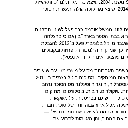
ביטוי גם בסרטים כמו Super Size Me משנת 2004, שיצא נגד מקדונלנד׳ס ותעשיית
המזון המהיר, או כמו Fed Up משנת 2014, שיצא נגד קוקה קולה ותעשיית הסוכר
ם לזוז. ממשל אובמה כבר פעל לשינוי התקנות
בריא בבתי הספר בארה״ב (אם כי בהצלחה
חלקית בלבד), וראש עיריית ניו יורק לשעבר מייקל בלומברג פעל ב־2012 להגבלת
כך שניתן יהיה למכור רק פחיות ובקבוקים
ם שהצעד אינו חוקי והוא נפסל).
בשנים האחרונות מס על מוצרי מזון עם שיעורים
גבוהים של סוכר מוסף, בדגש על משקאות ממותקים. מס כזה הוטל בצרפת ב־2011,
סטרליה, הונגריה ופינלנד מס הסוכר נרחב
דות, שוקולדים, ריבות, ביסקוויטים ומתוקים
מס סוכר חדש גם בבריטניה, על משקאות
שקה מכיל אחוז גבוה יותר של סוכר. חברת
 הודיעו שהמס לא ישיג את המטרה שלו —
 את המחיר, והן מאיימות לתבוע את