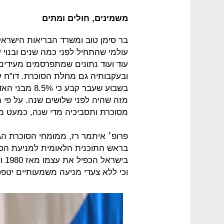
משמינים, חולים ומתים
בר סימן טוב ומשרד הבריאות הישראלי
עולמי שהתחיל לפני כמה שנים ובנוי ע
עוד ועוד נתונים שמתפרסמים מעידי
ובעקבותיה גם מחלת הסוכרת. דו"ח ע
בשבוע שעבר קב
מסוכרת ותסביכיה מדי שנה, כמעט מחצית מהם (3%
פרופ׳ איתמר רז, ממומחי הסוכרת הג
בראש התוכנית הלאומית למניעת הסו
וכי ללא צעדי מניעה משמעותיים יטפס ל־800 אלף בתוך שני ע