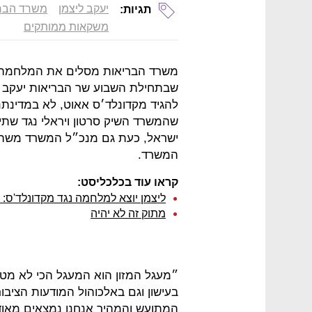
יעקב ליצמן
משרד הבר
תגיות:
משקאות ממותקים
משרד הבריאות מסלים את המלחמה בי
שבתחילת השבוע שר הבריאות יעקב ל
להגיד מקדונלד׳ס אאוט, לא במדינתנ
שהמשרד השיק סרטון ויראלי נגד שת
ישראל, כעת גם מנכ״ל המשרד משה 
המשרד.
קראו עוד בכלכליסט:
ליצמן יוצא למלחמה נגד מקדונלד'ס: "
מתוק זה לא יהיה
״מעגל המזון הוא המעגל הכי לא מטו
בעישון וגם באלכוהול המודעות הציבור
המתועש והמהיר אנחנו נמצאים מאוד 