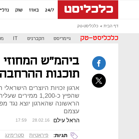
24/7
באזז
שוק
נדל"ן
דף הבית
כלכליסט-טק
כלכליסט-טק
גיימריסט
הקברניט
IT
מכ
ביהמ"ש המחוזי ב
תוכנות ההרחבה 
ארגון זכויות היוצרים הישראל
שהפיץ כ-1,200 ממי
הראשונה שהארגון יוצא נגד מפי
עצמם
הראל עילם
17:59
28.02.16
פיראטיות
סטרימינג
תגיות: