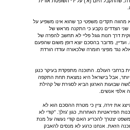
רה, שהתקבל היום (א') על ידי השופטת אורית
.
 מהווה תקדים משפטי כך שהוא אינו משפיע על
 שני הצדדים נקבע כי התקנה מראש של
קית דרך חנות גוגל פליי לא תחשב להפרה של
. ועדיין, מדובר בהסכם יוצא דופן משום שהפעם
אלא נגד מפיצי חומרה שלכאורה עודדו הורדת
ית ברחבי העולם. התוכנה מתפקדת בעיקר כנגן
 יותר, אבל בישראל היא נמצאת תחת התקפה
לושה שבועות הארגון הביא לסגירת של קהילת
ה אלפי אנשים.
ייצג את זירה, ציין כי מטרת ההסכם הוא לא
ת הפיראטיות האחרות, כגון 'גזלן'. "קודי לא
 המשפט יצטרך להכריע האם קודי נעשה על מנת
כנה הזאת. אנחנו כרגע לא מנסים להאבק