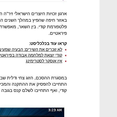
ארגון זכויות היוצרים הישראלי זיר"ה
באזור חיפה שהפיץ במהלך השנים ה
פלטפורמת קודי. בין השאר, מאפשר
פיראטיים.
קראו עוד בכלכליסט:
לא זוכרים את השירים: הבעיה שמעיב
קודי יוצאת למלחמה אבודה בפיראטי
אין אוסקר לסטרימינג
במסגרת ההסכם, הזוג צחי ודלית שבי
התחייבו להפסיק את ההתקנה והמכי
קודי, ואף התחייבו לשלם קנס בגובה 50 אלף שקל במידה וימצא שהפרו את ההסכם.