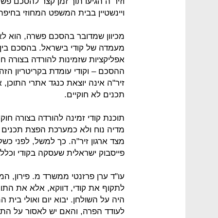
וזיר"ה הגיעו תוך זמן קצר להסכם פש
ויינשטיין בבית המשפט המחוזי בחיפה
מכיוון שמדובר בהסכם פשרה, הוא לא
מעמדה של קודי בישראל. בהסכם בין
אפליקציות שזמינות להורדה בצורה חו
ההסכם – וקודי עומדת בקריטריון הזה
זיר"ה אינה יוצאת כנגד אתרי התוכן, 
תכנים לא חוקיים.
תוכנת קודי זמינה להורדה בצורה חוק
מדיה נוח ולא כמערכת הפצת תכנים
מצד ארגון זיר"ה. כך למשל, לפני כש
פייסבוק ישראלית שעסקה בקודי וכלל
עו"ד ערן פרזנטי ממשרד מ. פירון, המ
לתקוף את קודי, דווקא, אלא את התוכנו
היה על השולחן. יבוא יום ואולי בית
לעודד הפרה, והאם יש לאסור על התו