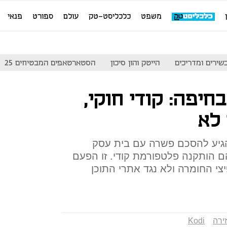
משפט
כלכליסט-טק
עולם
ספורט
פנאי
שירים ומדריכים
הייטק והון סיכון
הסטארטאפים המבטיחים 25
חיפה: קודי חוקי,
לא
י הגיע להסכם פשרה עם בית עסק
רים שעליהם הותקנה פלטפורמת קודי. זו הפעם
צי החומרה ולא נגד אתרי התוכן
זירה
Kodi