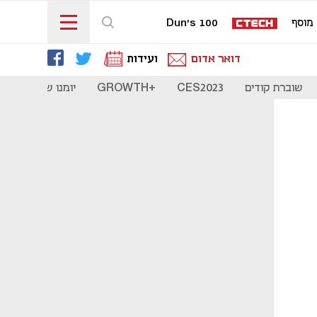
מוסף
Dun's 100
דואר אדום
ועידות
שוברת קודים
CES2023
+GROWTH
יומנו של סטארט