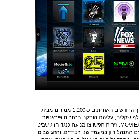
לפי כתב התביעה, השניים מכרו לאורך החודשים האחרונים כ-1,200 ממירים מבית
 Autxtek, בשווי כולל של 700 אלף שקלים, עליהם הותקנו הרחבות פיראטיות
כגון XBMC ISRAEL, גוזלן, סדרות ו-MOVIEX. זיר"ה הגישו צו מניעה כנגד הזוג שביט
 התנהל דיון במעמד שני הצדדים, והזוג שביט