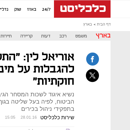
24/7
באזז
שוק
נדל"ן
דף הבית
בארץ
בארץ
משפט
רכב
דעות
קריירה
תיירות
אוריאל לין: "הת
להגבלות על מינו
חוקתיות"
נשיא איגוד לשכות המסחר הגי
הביטוח, לפיה בעל שליטה בגוף 
בתפקידי ניהול בכירים
שירות כלכליסט
15:05
28.01.16