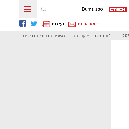
Dun's 100
דואר אדום
ועידות
דו"ח המבקר - קורונה
משפחה בריבית דריבית
תקשורת