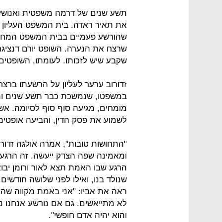
תשע שנים של דרמה משפטית ואנושית 
את תאיר ראדה. בית המשפט העליון הכר
שהורשע פעמיים בבית המשפט המחוזי 
שרצח את הנערה. השופט יורם דנציגר
שקבע שיש לזכותו. לעומתו, השופטים 
במשפטו, שנמשכת כבר תשע שנים ומיט
מומחים, מגיעה סוף סוף לסיומה. אש
לשמוע את פסק הדין, והביעה אופטימי
"התחושות טובות", אמרה אולגה זדורו
ומאמינה שפה הצדק ייעשה. זה הרגע 
הרגע שבו האמת תצא לאור ורומן יבוא
שנולד בנו, ואילו לפני שלושה חודשים
ראה את אביו: "אני באמת מקווה שהיו
לא מתייאשים. גם אם נורשע אנחנו נ
והוא יהיה אדם חופשי".