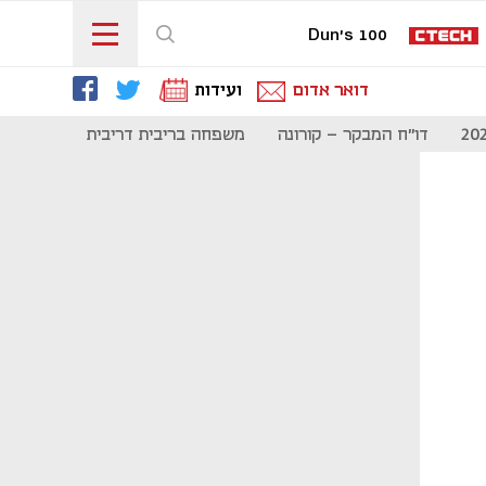
Dun's 100
דואר אדום
ועידות
דו"ח המבקר - קורונה
משפחה בריבית דריבית
תקשורת