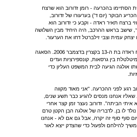
הסתיימו בהכרעה - רומן זדורוב הוא שרצח
יע הבוקר (יום ד') בערעורו של זדורוב,
ברצח תאיר ראדה - וקבע כי זדורוב הוא
, שישב בראש ההרכב, היה היחיד מבין השלושה
יצחק עמית וצבי זילברטל דחו את הערעור.
זדורוב ערער לעליון על הרשעתו ברצח ראדה בת ה-13 בקצרין בדצמבר 2006. הסאגה
לטלת בין גרסאות, קונספירציות ועדים
תו אולגה הגיעה לבית המשפט העליון כדי
ות.
ב רגע לפני ההכרעה. "אני מאוד מקווה
שאליו אנחנו מנסים להגיע כבר תשע שנים,
 איתי הביתה". זדורוב נעצר זמן קצר אחרי
 נולד לו בן. לדבריה של אולגה הבן הקטן טרם
ם סוף סוף זה יקרה, אבל גם אם לא - אנחנו
משיך להילחם ולפעול כדי שהצדק ייצא לאור