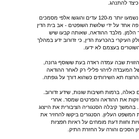
 כיצד להתנהג.
בינואר 2007 החל משפטו, שבמהלכו נשמעו יותר מ-120 עדים והוגשו אלפי מסמכים
ב פה אחד על ידי שלושת השופטים - אב בית הדין
ר הלמן. מלבד ההודאה, שאותה קבעו שיש
ק העיקרי בהכרעת הדין, כי זדורוב ידע במהלך
שוטרים בעצמם לא ידעו.
הזווית שבה עמדה ראדה בעת ששוסף גרונה,
 המעבדה לזיהוי פלילי רק לאחר ההודאה
הרוצח תא השירותים כשהוא דורך על גופתה.
כאלה, ברמות חשיבות שונות, שידע זדורוב.
חזקות את ההודאה והפרטים שמסר. אחרי
. בהמשך קיבלה הסנגוריה הציבורית את הייצוג
 המשפט העליון. הסנגורים ביקשו להחזיר את
ות וחוות דעת מומחים על ראיות חפציות
ן הסכים והורה על החזרת התיק.