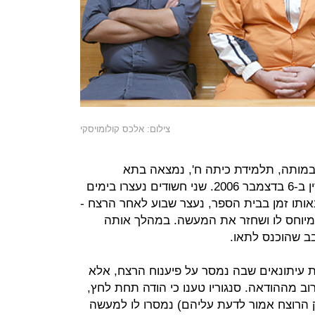
צילום: אלכס קולומויסקי
פתה של תאיר ראדה ז"ל, בת 13.5 במותה, תלמידת כיתה ח', נמצאה בתא
השירותים בבית הספר נופי גולן בקצרין ב-6 בדצמבר 2006. שני חשודים נעצרו בימים
אותו זמן בבית הספר, נעצר שבוע לאחר הרצח -
במיוחס לו ושחזר את המעשה. במהלך אותה
בב שהוכנס לתאו.
עיתונאים שבה נמסר על פיענוח הרצח, אלא
ב מההודאה. סנגוריו טענו כי הודה תחת לחץ,
 הרוצח אמור לדעת עליהם) נמסרו לו למעשה