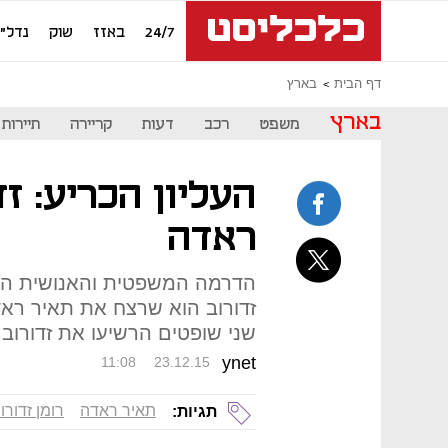
24/7
באזז
שוק
נדל"ן
דף הבית
בארץ
בארץ
משפט
רכב
דעות
קריירה
תיירות
העליון הכריע: ז
ראדה
הדרמה המשפטית והאנושית הגי
שני שופטים הרשיעו את זדורוב,
ynet
11:08
23.12.15
תאיר ראדה
רומן זדורו
תגיות: