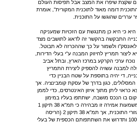
סים שקצת שיפרו את המצב אבל תפיסות העולם
התוכנית דומה מאוד לתוכנית המקורית", אומרת
ר עררים שהוגשו על התוכנית.
היא כי היא כן מתנגשת עם הזכויות שמעניקה
נון ובנייה התבקשה בהקשר זה לדאוג לתושבים מצד
לאונסק"ו ולשמור על כך שההכרזה לא תבוטל.
טה נכתב כי "כוונת תמ"א 38 היא ליצור תמריץ לחיזוק המבנה ע"י בעלי הדירות,
 נוכח ערכי הקרקע במרכז הארץ, ובתל אביב
ולה למבנה עשויה להספיק ליצירת התמריץ
ייה, די יהיה בתוספת על שטח הבניין כדי
המסלולים, כגון בדרך של עסקת קומבינציה. אך
א כראוי ליתן מתוך איזון האינטרסים, כדי לממן
ום בו הנכס מושבח, ישתתפו בעליו במימון
הפרויקט, בתוספת תשלום מכיסם". משמעות אמירה זו מבהירה כי תמ"א 38 תיקון 1
(תוספת וחיזוק) תהיה כלכלית ברוב אזורי התוכנית, אך תמ"א 38 תיקון 2 (הריסה
ובנייה מחדש) לא תהיה כלכלית ב־100% ותדרוש את השתתפותם הכספית של בעלי