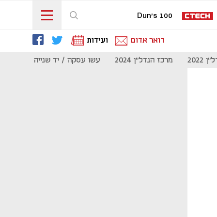
Dun's 100
דואר אדום
ועידות
 2022
מרכז הנדל"ן 2024
עשו עסקה / יד שנייה
מוסף נדל