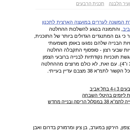
עיר הלבנה
תכנית הרבעים
 המשנה לעררים במועצה הארצית לתכנון
ביב
, והתמונה בנוגע להשלכות ההחלטה
 כי גם המתנגדים הגדולים ביותר של התוכנית,
ות הבנייה שלהם נפגעו באופן משמעותי
יות שבעי רצון - סופסוף התקבלה החלטה
 תוכניות נקודתיות לבנייה ברובעי הצפון
הישן והצפון החדש של העיר (רבעים 3 ו־4). עם זאת, לא כולם מרוצים מההחלטה
 38 מצבם עדיין בעייתי.
ל אביב
יסה ובנייה מחדש
ן בצפון, הירקון במערב, בן ציון ומרמורק בדרום ואבן