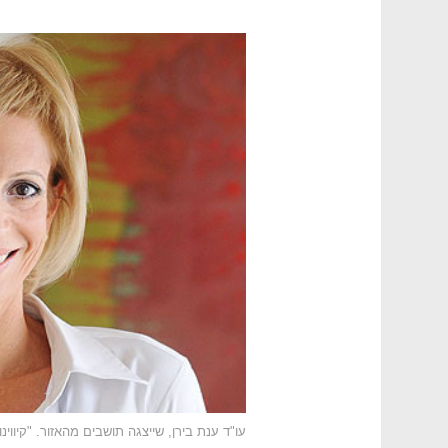
עו"ד ענת בירן, שייצגה תושבים מהאזור. "קיווינ