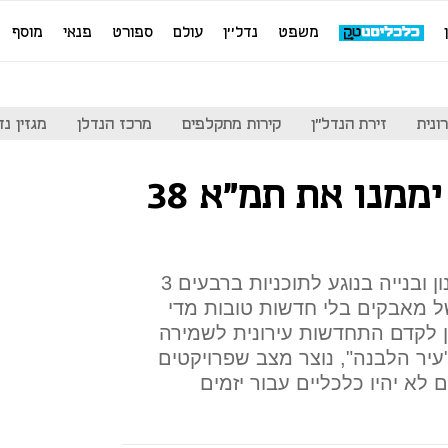
משפט
נדל''ן
עולם
ספורט
פנאי
מוסף
ונית
זירת הנדל"ן
קירות מתקלפים
מרכז הנדלן
מגזין נדל"ן
תושבי צפון ת"א יממנו את תמ"א 38
החלטת המועצה הארצית לתכנון ובנייה בנוגע לתוכניות ברבעים 3
של מאבקים בלי חדשות טובות מדי
ון לקדם התחדשות עירונית לשמירה
עיר הלבנה", נוצר מצב שפרויקטים
לא יהיו כלכליים עבור יזמים