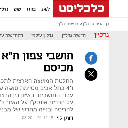
24/7
באזז
שוק
נדל"ן
דף הבית
נדל''ן
חדשות נדל''ן
נדל''ן
חדשות נדל''ן
נדל"ן עולמי
התחדשות עיר
מכיסם
ו־4 בתל אביב מסיימת סאגה 
עבור התושבים. באיזון בין הרצ
על הכרזת אונסק"ו על האזור כ"
להריסה ובנייה מחדש של מבנים 
דותן לוי
08:20
01.12.15