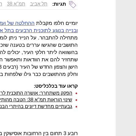
תל אביב
תמ"א 38
ה
תגיות:
יומיים חלפו מקבלת
ההחלטה של ועדת
ובנייה בנוגע לתוכנית הרבעים בתל א
מתחילה להתבהר. על הנייר ניתן לומר
התושבים שהגישו עררים בטענה שזכוי
בהשוואה ליתר חלקי העיר, יכולים לה
שתחזיר להם את הוודאות ותאפשר הגשת
וחלק מהתושבים כבר גילו שלפחות בכל הקשור לתמ"א
קראו עוד בכלכליסט:
הפקק משתחרר: אושרה התוכנית לרבעים 3 ו-4 בת
שינוי הוראות תמ"א 38: הטבה מהותית ליזמים בהיטלי השבחה
גבעתיים מחדשת דיונים בהיתרי הבנייה לתמ"א 38 במסלול הר
רובע 3 תחום בין הרחובות אוסישקי