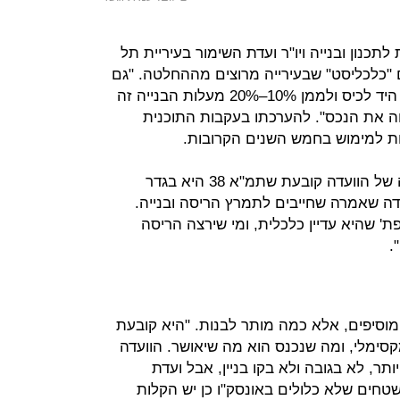
תכנון ובנייה ויו"ר ועדת השימור בעיריית תל
ם "כלכליסט" שבעירייה מרוצים מההחלטה. "גם
אם בעלי הנכסים יצטרכו להכניס את היד לכיס ולממן 10%–20% מעלות הבנייה זה
ה את הנכס". להערכתו בעקבות התוכנית
בירן, לעומת זאת, סבורה כי ההחלטה של הוועדה קובעת שתמ"א 38 היא בגדר
ה שאמרה שחייבים לתמרץ הריסה ובנייה.
' שהיא עדיין כלכלית, ומי שירצה הריסה
.
סיפים, אלא כמה מותר לבנות. "היא קובעת
קסימלי, ומה שנכנס הוא מה שיאושר. הוועדה
, לא בגובה ולא בקו בניין, אבל ועדת
חים שלא כלולים באונסק"ו כן יש הקלות