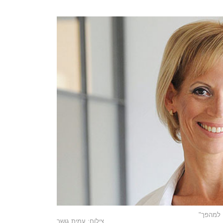
ו למהפך"
צילום: עמית גושר