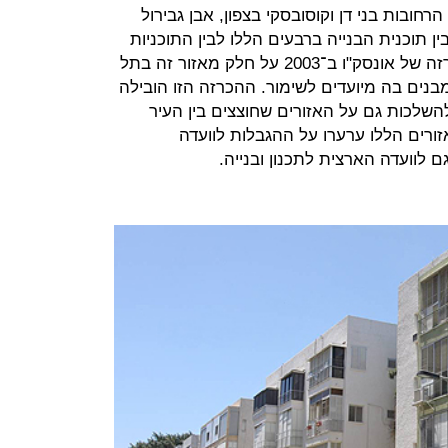
ואילו רובע 4 תחום בין הרחובות בני דן וקוסובסקי בצפון, אבן גבירול
ין תוכנית הבנייה ברבעים הללו לבין התוכניות
החלות על יתר חלקי העיר נובע מהכרזה של אונסק"ו ב־2003 על חלק מאזור זה בתל
נים בה מיועדים לשימור. ההכרזה הזו הובילה
השלכות גם על האזורים שחוצצים בין העיר
רים הללו ערערו על ההגבלות לוועדה
 לוועדה הארצית לתכנון ובנייה.